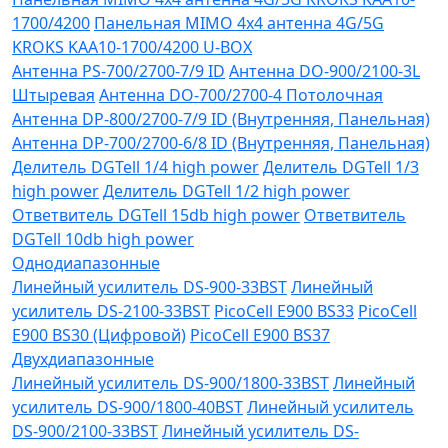
1700/4200
Панельная MIMO 4x4 антенна 4G/5G
KROKS KAA10-1700/4200 U-BOX
Антенна PS-700/2700-7/9 ID
Антенна DO-900/2100-3L
Штыревая
Антенна DO-700/2700-4 Потолочная
Антенна DP-800/2700-7/9 ID (Внутренняя, Панельная)
Антенна DP-700/2700-6/8 ID (Внутренняя, Панельная)
Делитель DGTell 1/4 high power
Делитель DGTell 1/3
high power
Делитель DGTell 1/2 high power
Ответвитель DGTell 15db high power
Ответвитель
DGTell 10db high power
Однодиапазонные
Линейный усилитель DS-900-33BST
Линейный
усилитель DS-2100-33BST
PicoCell E900 BS33
PicoCell
E900 BS30 (Цифровой)
PicoCell E900 BS37
Двухдиапазонные
Линейный усилитель DS-900/1800-33BST
Линейный
усилитель DS-900/1800-40BST
Линейный усилитель
DS-900/2100-33BST
Линейный усилитель DS-