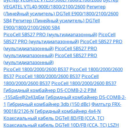
VEGATEL VTL40-900E/1800/2100/2600
Репитер
(Линейный усилитель) DGTell Е900/1800/2100/2600
SB4
Репитер (Линейный усилитель) DGTell
Е900/1800/2100/2600 SB4
PicoCell 5BS27 PRO (мультидиапазонный)
PicoCell
5BS27 PRO (мультидиапазонный)
PicoCell 5BS27 PRO
(мультидиапазонный)
PicoCell 5BS27 PRO
(мультидиапазонный)
PicoCell 5BS27 PRO
(мультидиапазонный)
PicoCell 1800/2000/2600 BS37
PicoCell 1800/2000/2600
BS37
PicoCell 1800/2000/2600 BS37
PicoCell
1800/2000/2600 BS37
PicoCell 1800/2000/2600 BS37
Гибридный комбайнер DS-COMB-2-2 PIM
-155дБн@2x43дБм
Гибридный комбайнер DS-COMB-2-
1
Гибридный комбайнер 3db (150 dBc)
Филтьтр FRX-
90018/2126-N
Гибридный комбайнер 4х4-N
Коаксиальный кабель DGTell 8D/FB (CCA, TC)
Коаксиальный кабель DGTell 10D/FB (CCA, TC) LSZH