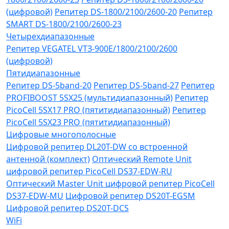
(цифровой)
Репитер DS-1800/2100/2600-20
Репитер
SMART DS-1800/2100/2600-23
Четырехдиапазонные
Репитер VЕGATEL VТЗ-900Е/1800/2100/2600
(цифровой)
Пятидиапазонные
Репитер DS-5band-20
Репитер DS-5band-27
Репитер
PROFIBOOST 5SX25 (мультидиапазонный)
Репитер
PicoCell 5SX17 PRO (пятитидиапазонный)
Репитер
PicoCell 5SX23 PRO (пятитидиапазонный)
Цифровые многополосные
Цифровой репитер DL20T-DW со встроенной
антенной (комплект)
Оптический Remote Unit
цифровой репитер PicoCell DS37-EDW-RU
Оптический Master Unit цифровой репитер PicoCell
DS37-EDW-MU
Цифровой репитер DS20T-EGSM
Цифровой репитер DS20T-DCS
WiFi