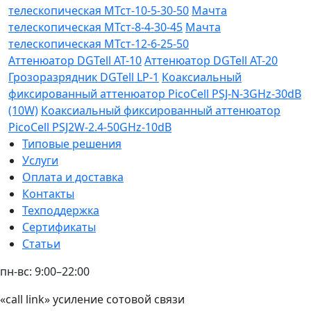
телескопическая МТст-10-5-30-50
Мачта
телескопическая МТст-8-4-30-45
Мачта
телескопическая МТст-12-6-25-50
Аттенюатор DGTell AT-10
Аттенюатор DGTell AT-20
Грозоразрядник DGTell LP-1
Коаксиальный
фиксированный аттенюатор PicoCell PSJ-N-3GHz-30dB
(10W)
Коаксиальный фиксированный аттенюатор
PicoCell PSJ2W-2.4-50GHz-10dB
Типовые решения
Услуги
Оплата и доставка
Контакты
Техподдержка
Сертификаты
Статьи
пн-вс: 9:00–22:00
«call link» усиление сотовой связи