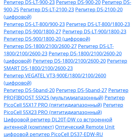
Репитер DS-LT-900-23
Репитер DS-900-20
Репитер DS-
900-25
Репитер DS-LT-2100-23
Репитер DS-2100-20
(цифровой)
Репитер DS-LT-800/900-23
Репитер DS-LT-800/1800-23
Репитер DS-900/1800-27
Репитер DS-LT-900/1800-23
Репитер DS-900/1800-20 (цифровой)
Репитер DS-1800/2100/2600-27
Репитер DS-LT-
1800/2100/2600-23
Репитер DS-1800/2100/2600-20
(цифровой)
Репитер DS-1800/2100/2600-20
Репитер
SMART DS-1800/2100/2600-23
Репитер VЕGATEL VТЗ-900Е/1800/2100/2600
(цифровой)
Репитер DS-5band-20
Репитер DS-5band-27
Репитер
PROFIBOOST 5SX25 (мультидиапазонный)
Репитер
PicoCell 5SX17 PRO (пятитидиапазонный)
Репитер
PicoCell 5SX23 PRO (пятитидиапазонный)
Цифровой репитер DL20T-DW со встроенной
антенной (комплект)
Оптический Remote Unit
цифровой репитер PicoCell DS37-EDW-RU