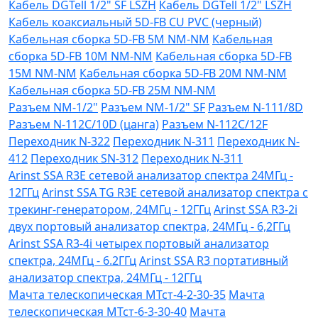
Кабель DGTell 1/2" SF LSZH
Кабель DGTell 1/2" LSZH
Кабель коаксиальный 5D-FB CU PVC (черный)
Кабельная сборка 5D-FB 5М NM-NM
Кабельная
сборка 5D-FB 10М NM-NM
Кабельная сборка 5D-FB
15М NM-NM
Кабельная сборка 5D-FB 20М NM-NM
Кабельная сборка 5D-FB 25М NM-NM
Разъем NM-1/2"
Разъем NM-1/2" SF
Разъем N-111/8D
Разъем N-112C/10D (цанга)
Разъем N-112C/12F
Переходник N-322
Переходник N-311
Переходник N-
412
Переходник SN-312
Переходник N-311
Arinst SSA R3Е сетевой анализатор спектра 24МГц -
12ГГц
Arinst SSA TG R3Е сетевой анализатор спектра с
трекинг-генератором, 24МГц - 12ГГц
Arinst SSA R3-2i
двух портовый анализатор спектра, 24МГц - 6,2ГГц
Arinst SSA R3-4i четырех портовый анализатор
спектра, 24МГц - 6.2ГГц
Arinst SSA R3 портативный
анализатор спектра, 24МГц - 12ГГц
Мачта телескопическая МТст-4-2-30-35
Мачта
телескопическая МТст-6-3-30-40
Мачта