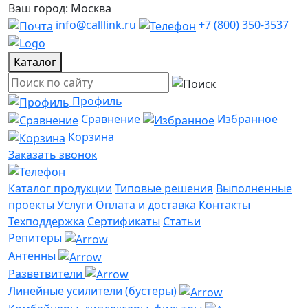
Ваш город: Москва
info@calllink.ru
+7 (800) 350-3537
Каталог
Профиль
Сравнение
Избранное
Корзина
Заказать звонок
Каталог продукции
Типовые решения
Выполненные
проекты
Услуги
Оплата и доставка
Контакты
Техподдержка
Сертификаты
Статьи
Репитеры
Антенны
Разветвители
Линейные усилители (бустеры)