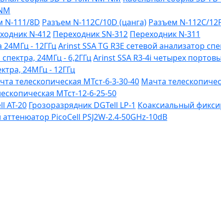
-NM
м N-111/8D
Разъем N-112C/10D (цанга)
Разъем N-112C/12
ходник N-412
Переходник SN-312
Переходник N-311
 24МГц - 12ГГц
Arinst SSA TG R3Е сетевой анализатор спе
 спектра, 24МГц - 6,2ГГц
Arinst SSA R3-4i четырех портов
ктра, 24МГц - 12ГГц
чта телескопическая МТст-6-3-30-40
Мачта телескопическ
ескопическая МТст-12-6-25-50
l AT-20
Грозоразрядник DGTell LP-1
Коаксиальный фиксир
ттенюатор PicoCell PSJ2W-2.4-50GHz-10dB