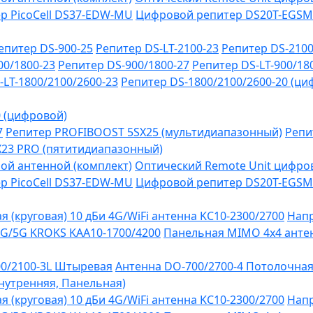
р PicoCell DS37-EDW-MU
Цифровой репитер DS20T-EGSM
епитер DS-900-25
Репитер DS-LT-2100-23
Репитер DS-2100
00/1800-23
Репитер DS-900/1800-27
Репитер DS-LT-900/18
-LT-1800/2100/2600-23
Репитер DS-1800/2100/2600-20 (ци
0 (цифровой)
7
Репитер PROFIBOOST 5SX25 (мультидиапазонный)
Репи
SX23 PRO (пятитидиапазонный)
ой антенной (комплект)
Оптический Remote Unit цифров
р PicoCell DS37-EDW-MU
Цифровой репитер DS20T-EGSM
 (круговая) 10 дБи 4G/WiFi антенна KC10-2300/2700
Напр
G/5G KROKS KAA10-1700/4200
Панельная MIMO 4x4 антен
0/2100-3L Штыревая
Антенна DO-700/2700-4 Потолочна
Внутренняя, Панельная)
 (круговая) 10 дБи 4G/WiFi антенна KC10-2300/2700
Напр