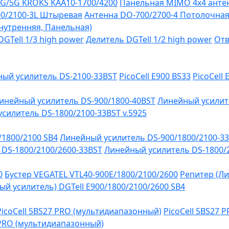
G/5G KROKS KAA10-1700/4200
Панельная MIMO 4x4 антен
0/2100-3L Штыревая
Антенна DO-700/2700-4 Потолочна
Внутренняя, Панельная)
GTell 1/3 high power
Делитель DGTell 1/2 high power
Отв
ый усилитель DS-2100-33BST
PicoCell E900 BS33
PicoCell
инейный усилитель DS-900/1800-40BST
Линейный усилит
силитель DS-1800/2100-33BST v.5925
/1800/2100 SB4
Линейный усилитель DS-900/1800/2100-3
DS-1800/2100/2600-33BST
Линейный усилитель DS-1800/
0
Бустер VEGATEL VTL40-900E/1800/2100/2600
Репитер (Ли
й усилитель) DGTell Е900/1800/2100/2600 SB4
PicoCell 5BS27 PRO (мультидиапазонный)
PicoCell 5BS27 
 PRO (мультидиапазонный)