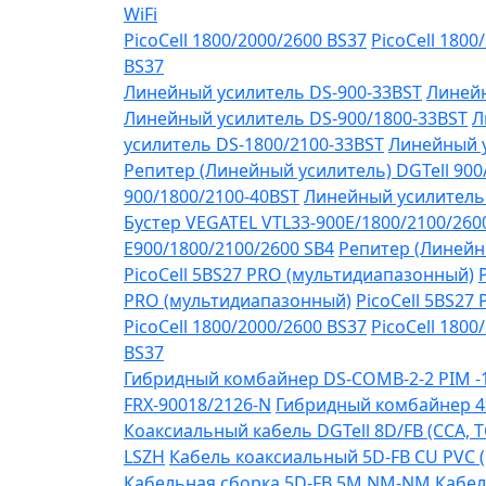
WiFi
PicoCell 1800/2000/2600 BS37
PicoCell 1800
BS37
Линейный усилитель DS-900-33BST
Линейн
Линейный усилитель DS-900/1800-33BST
Л
усилитель DS-1800/2100-33BST
Линейный у
Репитер (Линейный усилитель) DGTell 900
900/1800/2100-40BST
Линейный усилитель 
Бустер VEGATEL VTL33-900E/1800/2100/260
Е900/1800/2100/2600 SB4
Репитер (Линейны
PicoCell 5BS27 PRO (мультидиапазонный)
PRO (мультидиапазонный)
PicoCell 5BS27
PicoCell 1800/2000/2600 BS37
PicoCell 1800
BS37
Гибридный комбайнер DS-COMB-2-2 PIM 
FRX-90018/2126-N
Гибридный комбайнер 4
Коаксиальный кабель DGTell 8D/FB (CCA, T
LSZH
Кабель коаксиальный 5D-FB CU PVC 
Кабельная сборка 5D-FB 5М NM-NM
Кабел