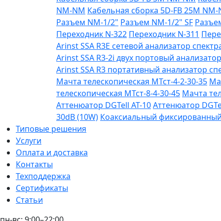
NM-NM
Кабельная сборка 5D-FB 25М NM
Разъем NM-1/2"
Разъем NM-1/2" SF
Разъе
Переходник N-322
Переходник N-311
Пере
Arinst SSA R3Е сетевой анализатор спектра
Arinst SSA R3-2i двух портовый анализатор
Arinst SSA R3 портативный анализатор спе
Мачта телескопическая МТст-4-2-30-35
Ма
телескопическая МТст-8-4-30-45
Мачта тел
Аттенюатор DGTell AT-10
Аттенюатор DGTel
30dB (10W)
Коаксиальный фиксированный а
Типовые решения
Услуги
Оплата и доставка
Контакты
Техподдержка
Сертификаты
Статьи
пн-вс: 9:00–22:00