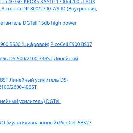
на 4G/5G KROKS KAA10-1700/4200 U-BOX
я
Антенна DP-800/2700-7/9 ID (Внутренняя,
етвитель DGTell 15db high power
 E900 BS30 (Цифровой)
PicoCell E900 BS37
ель DS-900/2100-33BST
Линейный
3BST
Линейный усилитель DS-
2100/2600-40BST
нейный усилитель) DGTell
PRO (мультидиапазонный)
PicoCell 5BS27