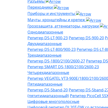
Разъемы
Переходники
Приборы и инструменты
Мачты, кронштейны и крепеж
Грозозащита, аттенюаторы, нагрузки
Однодиапазонные
Репитер DS-LT-900-23
Репитер DS-900-20
Р
Двухдиапазонные
Репитер DS-LT-800/900-23
Репитер DS-LT-8
Трехдиапазонные
Репитер DS-1800/2100/2600-27
Репитер DS
Репитер SMART DS-1800/2100/2600-23
Четырехдиапазонные
Репитер VЕGATEL VТЗ-900Е/1800/2100/260
Пятидиапазонные
Репитер DS-5band-20
Репитер DS-5band-2
(пятитидиапазонный)
Репитер PicoCell 5
Цифровые многополосные
Цифровой репитер DL20T-DW со встроенн