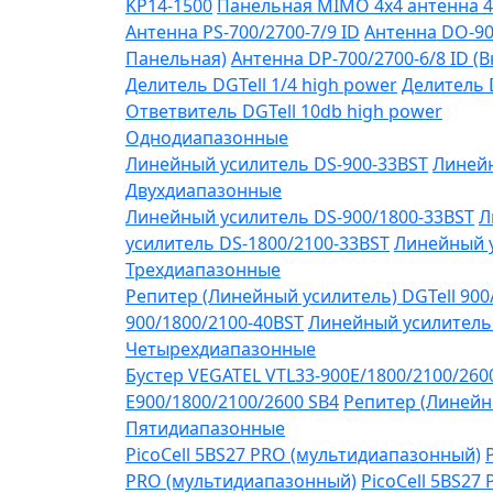
KP14-1500
Панельная MIMO 4x4 антенна 4
Антенна PS-700/2700-7/9 ID
Антенна DO-90
Панельная)
Антенна DP-700/2700-6/8 ID (
Делитель DGTell 1/4 high power
Делитель D
Ответвитель DGTell 10db high power
Однодиапазонные
Линейный усилитель DS-900-33BST
Линейн
Двухдиапазонные
Линейный усилитель DS-900/1800-33BST
Л
усилитель DS-1800/2100-33BST
Линейный у
Трехдиапазонные
Репитер (Линейный усилитель) DGTell 900
900/1800/2100-40BST
Линейный усилитель 
Четырехдиапазонные
Бустер VEGATEL VTL33-900E/1800/2100/260
Е900/1800/2100/2600 SB4
Репитер (Линейны
Пятидиапазонные
PicoCell 5BS27 PRO (мультидиапазонный)
PRO (мультидиапазонный)
PicoCell 5BS27