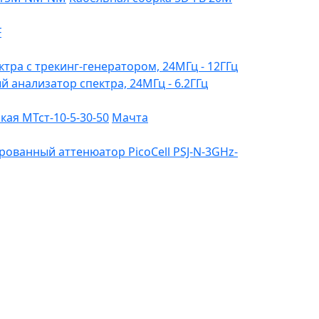
F
ктра с трекинг-генератором, 24МГц - 12ГГц
ый анализатор спектра, 24МГц - 6.2ГГц
ая МТст-10-5-30-50
Мачта
ованный аттенюатор PicoCell PSJ-N-3GHz-