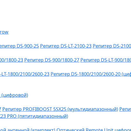
епитер DS-900-25
Репитер DS-LT-2100-23
Репитер DS-2100
00/1800-23
Репитер DS-900/1800-27
Репитер DS-LT-900/18
-LT-1800/2100/2600-23
Репитер DS-1800/2100/2600-20 (ци
0 (цифровой)
7
Репитер PROFIBOOST 5SX25 (мультидиапазонный)
Репи
SX23 PRO (пятитидиапазонный)
ой антенной (комплект)
Оптический Remote Unit цифров