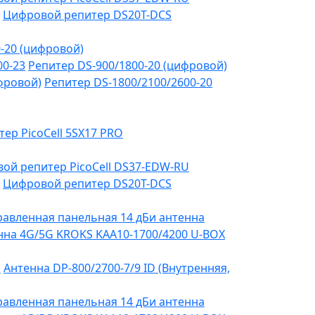
Цифровой репитер DS20T-DCS
-20 (цифровой)
00-23
Репитер DS-900/1800-20 (цифровой)
фровой)
Репитер DS-1800/2100/2600-20
тер PicoCell 5SX17 PRO
ой репитер PicoCell DS37-EDW-RU
Цифровой репитер DS20T-DCS
авленная панельная 14 дБи антенна
на 4G/5G KROKS KAA10-1700/4200 U-BOX
я
Антенна DP-800/2700-7/9 ID (Внутренняя,
авленная панельная 14 дБи антенна