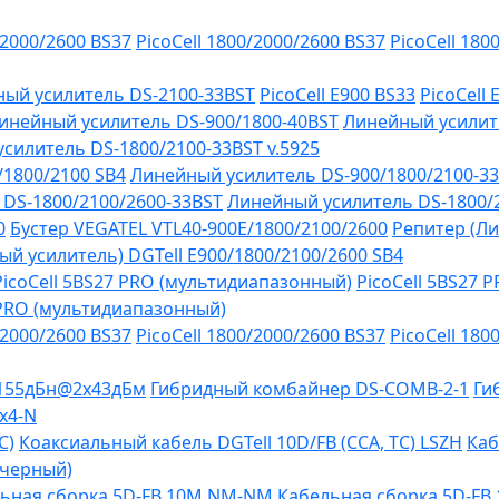
/2000/2600 BS37
PicoCell 1800/2000/2600 BS37
PicoCell 180
ый усилитель DS-2100-33BST
PicoCell E900 BS33
PicoCell
инейный усилитель DS-900/1800-40BST
Линейный усилит
силитель DS-1800/2100-33BST v.5925
/1800/2100 SB4
Линейный усилитель DS-900/1800/2100-3
DS-1800/2100/2600-33BST
Линейный усилитель DS-1800/
0
Бустер VEGATEL VTL40-900E/1800/2100/2600
Репитер (Ли
й усилитель) DGTell Е900/1800/2100/2600 SB4
PicoCell 5BS27 PRO (мультидиапазонный)
PicoCell 5BS27 
 PRO (мультидиапазонный)
/2000/2600 BS37
PicoCell 1800/2000/2600 BS37
PicoCell 180
-155дБн@2x43дБм
Гибридный комбайнер DS-COMB-2-1
Ги
х4-N
C)
Коаксиальный кабель DGTell 10D/FB (CCA, TC) LSZH
Каб
(черный)
ьная сборка 5D-FB 10М NM-NM
Кабельная сборка 5D-F