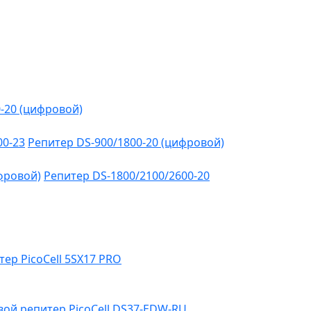
-20 (цифровой)
00-23
Репитер DS-900/1800-20 (цифровой)
фровой)
Репитер DS-1800/2100/2600-20
тер PicoCell 5SX17 PRO
ой репитер PicoCell DS37-EDW-RU