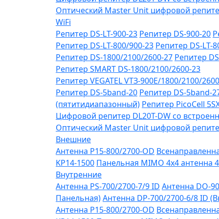
Оптический Master Unit цифровой репите
WiFi
Репитер DS-LT-900-23
Репитер DS-900-20
Р
Репитер DS-LT-800/900-23
Репитер DS-LT-8
Репитер DS-1800/2100/2600-27
Репитер DS
Репитер SMART DS-1800/2100/2600-23
Репитер VЕGATEL VТЗ-900Е/1800/2100/260
Репитер DS-5band-20
Репитер DS-5band-2
(пятитидиапазонный)
Репитер PicoCell 5
Цифровой репитер DL20T-DW со встроенн
Оптический Master Unit цифровой репите
Внешние
Антенна P15-800/2700-OD
Всенаправленная
KP14-1500
Панельная MIMO 4x4 антенна 4
Внутренние
Антенна PS-700/2700-7/9 ID
Антенна DO-90
Панельная)
Антенна DP-700/2700-6/8 ID (
Антенна P15-800/2700-OD
Всенаправленная