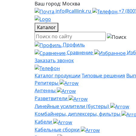
Ваш город: Москва
info@calllink.ru
+7 (800
Каталог
Профиль
Сравнение
Из
Заказать звонок
Каталог продукции
Типовые решения
Вып
Репитеры
Антенны
Разветвители
Линейные усилители (бустеры)
Комбайнеры, диплексеры, фильтры
Кабели
Кабельные сборки