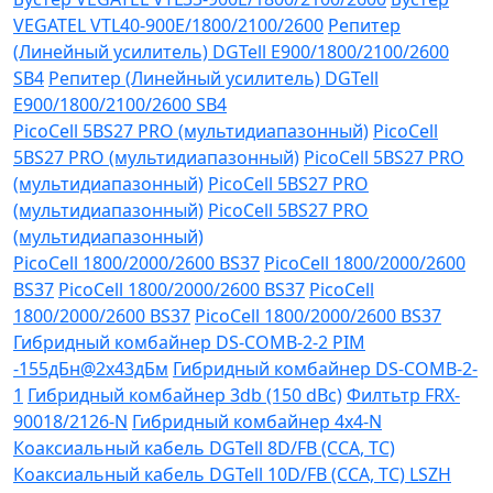
VEGATEL VTL40-900E/1800/2100/2600
Репитер
(Линейный усилитель) DGTell Е900/1800/2100/2600
SB4
Репитер (Линейный усилитель) DGTell
Е900/1800/2100/2600 SB4
PicoCell 5BS27 PRO (мультидиапазонный)
PicoCell
5BS27 PRO (мультидиапазонный)
PicoCell 5BS27 PRO
(мультидиапазонный)
PicoCell 5BS27 PRO
(мультидиапазонный)
PicoCell 5BS27 PRO
(мультидиапазонный)
PicoCell 1800/2000/2600 BS37
PicoCell 1800/2000/2600
BS37
PicoCell 1800/2000/2600 BS37
PicoCell
1800/2000/2600 BS37
PicoCell 1800/2000/2600 BS37
Гибридный комбайнер DS-COMB-2-2 PIM
-155дБн@2x43дБм
Гибридный комбайнер DS-COMB-2-
1
Гибридный комбайнер 3db (150 dBc)
Филтьтр FRX-
90018/2126-N
Гибридный комбайнер 4х4-N
Коаксиальный кабель DGTell 8D/FB (CCA, TC)
Коаксиальный кабель DGTell 10D/FB (CCA, TC) LSZH