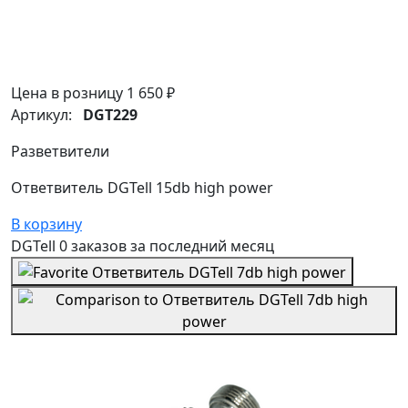
Цена в розницу
1 650 ₽
Артикул:
DGT229
Разветвители
Ответвитель DGTell 15db high power
В корзину
DGTell
0 заказов
за последний
месяц