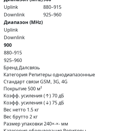
Uplink
880–915
Downlink
925–960
Диапазон (MHz)
Uplink
Downlink
900
880–915
925–960
Бренд
Далсвязь
Категория
Репитеры однодиапазонные
Стандарт связи
GSM, 3G, 4G
Покрытие
500 м²
Коэфф. усиления (↑)
70 дБ
Коэфф. усиления (↓)
75 дБ
Вес нетто
1.5 кг
Вес брутто
2 кг
Размер упаковки
240×-×- мм
Категория оборудования
Репитеры