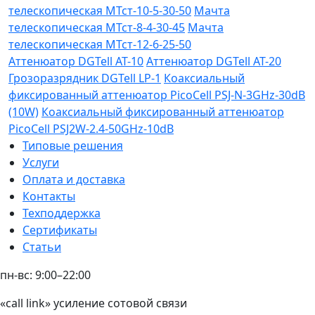
телескопическая МТст-10-5-30-50
Мачта
телескопическая МТст-8-4-30-45
Мачта
телескопическая МТст-12-6-25-50
Аттенюатор DGTell AT-10
Аттенюатор DGTell AT-20
Грозоразрядник DGTell LP-1
Коаксиальный
фиксированный аттенюатор PicoCell PSJ-N-3GHz-30dB
(10W)
Коаксиальный фиксированный аттенюатор
PicoCell PSJ2W-2.4-50GHz-10dB
Типовые решения
Услуги
Оплата и доставка
Контакты
Техподдержка
Сертификаты
Статьи
пн-вс: 9:00–22:00
«call link» усиление сотовой связи