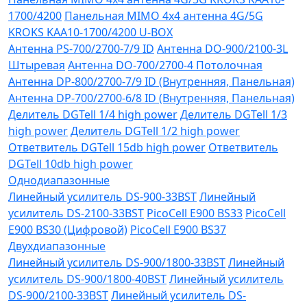
1700/4200
Панельная MIMO 4x4 антенна 4G/5G
KROKS KAA10-1700/4200 U-BOX
Антенна PS-700/2700-7/9 ID
Антенна DO-900/2100-3L
Штыревая
Антенна DO-700/2700-4 Потолочная
Антенна DP-800/2700-7/9 ID (Внутренняя, Панельная)
Антенна DP-700/2700-6/8 ID (Внутренняя, Панельная)
Делитель DGTell 1/4 high power
Делитель DGTell 1/3
high power
Делитель DGTell 1/2 high power
Ответвитель DGTell 15db high power
Ответвитель
DGTell 10db high power
Однодиапазонные
Линейный усилитель DS-900-33BST
Линейный
усилитель DS-2100-33BST
PicoCell E900 BS33
PicoCell
E900 BS30 (Цифровой)
PicoCell E900 BS37
Двухдиапазонные
Линейный усилитель DS-900/1800-33BST
Линейный
усилитель DS-900/1800-40BST
Линейный усилитель
DS-900/2100-33BST
Линейный усилитель DS-