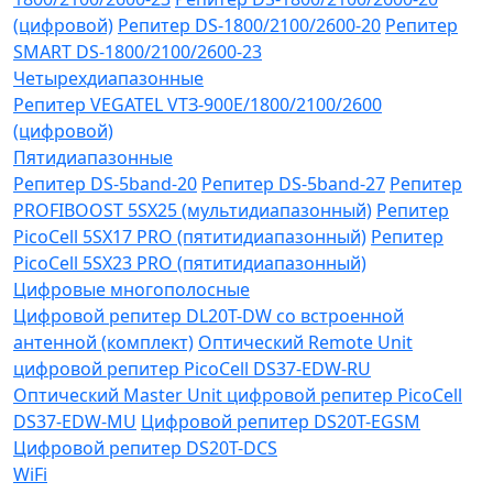
(цифровой)
Репитер DS-1800/2100/2600-20
Репитер
SMART DS-1800/2100/2600-23
Четырехдиапазонные
Репитер VЕGATEL VТЗ-900Е/1800/2100/2600
(цифровой)
Пятидиапазонные
Репитер DS-5band-20
Репитер DS-5band-27
Репитер
PROFIBOOST 5SX25 (мультидиапазонный)
Репитер
PicoCell 5SX17 PRO (пятитидиапазонный)
Репитер
PicoCell 5SX23 PRO (пятитидиапазонный)
Цифровые многополосные
Цифровой репитер DL20T-DW со встроенной
антенной (комплект)
Оптический Remote Unit
цифровой репитер PicoCell DS37-EDW-RU
Оптический Master Unit цифровой репитер PicoCell
DS37-EDW-MU
Цифровой репитер DS20T-EGSM
Цифровой репитер DS20T-DCS
WiFi