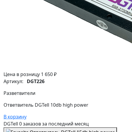
Цена в розницу
1 650 ₽
Артикул:
DGT226
Разветвители
Ответвитель DGTell 10db high power
В корзину
DGTell
0 заказов
за последний
месяц