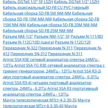
Кабель DGTell 1/2" SF LSZH
Кабель DGTell 1/2" LSZH
Кабель коаксиальный 5D-FB CU PVC (черный)
Кабельная сборка 5D-FB 5М NM-NM
Кабельная
сборка 5D-FB 10М NM-NM
Кабельная сборка 5D-FB
15М NM-NM
Кабельная сборка 5D-FB 20М NM-NM
Кабельная сборка 5D-FB 25М NM-NM
Разъем NM-1/2"
Разъем NM-1/2" SF
Разъем N-111/8D
Разъем N-112C/10D (цанга)
Разъем N-112C/12F
Переходник N-322
Переходник N-311
Переходник N-
412
Переходник SN-312
Переходник N-311
Arinst SSA R3Е сетевой анализатор спектра 24МГц -
12ГГц
Arinst SSA TG R3Е сетевой анализатор спектра с
трекинг-генератором, 24МГц - 12ГГц
Arinst SSA R3-2i
двух портовый анализатор спектра, 24МГц - 6,2ГГц
Arinst SSA R3-4i четырех портовый анализатор
спектра, 24МГц - 6.2ГГц
Arinst SSA R3 портативный
анализатор спектра, 24МГц - 12ГГц
Мачта телескопическая МТст-4-2-30-35
Мачта
телескопическая МТст-6-3-30-40
Мачта