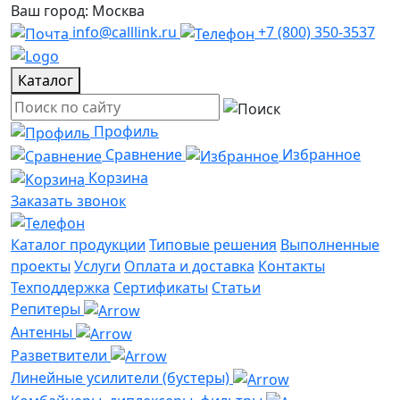
Ваш город: Москва
info@calllink.ru
+7 (800) 350-3537
Каталог
Профиль
Сравнение
Избранное
Корзина
Заказать звонок
Каталог продукции
Типовые решения
Выполненные
проекты
Услуги
Оплата и доставка
Контакты
Техподдержка
Сертификаты
Статьи
Репитеры
Антенны
Разветвители
Линейные усилители (бустеры)