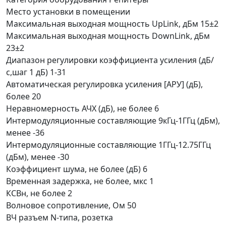
Место установки
в помещении
Максимальная выходная мощность UpLink, дБм
15±2
Максимальная выходная мощность DownLink, дБм
23±2
Диапазон регулировки коэффициента усиления (дБ/
с,шаг 1 дБ)
1-31
Автоматическая регулировка усиления [АРУ] (дБ),
более
20
Неравномерность АЧХ (дБ), не более
6
Интермодуляционные составляющие 9кГц-1ГГц (дБм),
менее
-36
Интермодуляционные составляющие 1ГГц-12.75ГГц
(дБм), менее
-30
Коэффициент шума, не более (дБ)
6
Временная задержка, не более, мкс
1
КСВн, не более
2
Волновое сопротивление, Ом
50
ВЧ разъем
N-типа, розетка