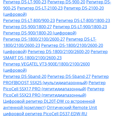
Репитер DS-LT-900-23
Репитер DS-900-20
Репитер DS-
900-25
Репитер DS-LT-2100-23
Репитер DS-2100-20
(цифровой)
Репитер DS-LT-800/900-23
Репитер DS-LT-800/1800-23
Репитер DS-900/1800-27
Репитер DS-LT-900/1800-23
Репитер DS-900/1800-20 (цифровой)
Репитер DS-1800/2100/2600-27
Репитер DS-LT-
1800/2100/2600-23
Репитер DS-1800/2100/2600-20
(цифровой)
Репитер DS-1800/2100/2600-20
Репитер
SMART DS-1800/2100/2600-23
Репитер VЕGATEL VТЗ-900Е/1800/2100/2600
(цифровой)
Репитер DS-5band-20
Репитер DS-5band-27
Репитер
PROFIBOOST 5SX25 (мультидиапазонный)
Репитер
PicoCell 5SX17 PRO (пятитидиапазонный)
Репитер
PicoCell 5SX23 PRO (пятитидиапазонный)
Цифровой репитер DL20T-DW со встроенной
антенной (комплект)
Оптический Remote Unit
цифровой репитер PicoCell DS37-EDW-RU