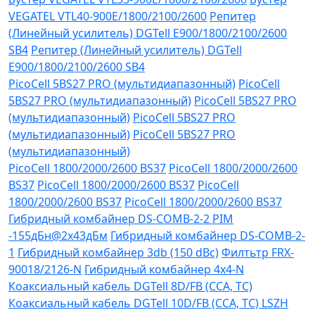
VEGATEL VTL40-900E/1800/2100/2600
Репитер
(Линейный усилитель) DGTell Е900/1800/2100/2600
SB4
Репитер (Линейный усилитель) DGTell
Е900/1800/2100/2600 SB4
PicoCell 5BS27 PRO (мультидиапазонный)
PicoCell
5BS27 PRO (мультидиапазонный)
PicoCell 5BS27 PRO
(мультидиапазонный)
PicoCell 5BS27 PRO
(мультидиапазонный)
PicoCell 5BS27 PRO
(мультидиапазонный)
PicoCell 1800/2000/2600 BS37
PicoCell 1800/2000/2600
BS37
PicoCell 1800/2000/2600 BS37
PicoCell
1800/2000/2600 BS37
PicoCell 1800/2000/2600 BS37
Гибридный комбайнер DS-COMB-2-2 PIM
-155дБн@2x43дБм
Гибридный комбайнер DS-COMB-2-
1
Гибридный комбайнер 3db (150 dBc)
Филтьтр FRX-
90018/2126-N
Гибридный комбайнер 4х4-N
Коаксиальный кабель DGTell 8D/FB (CCA, TC)
Коаксиальный кабель DGTell 10D/FB (CCA, TC) LSZH