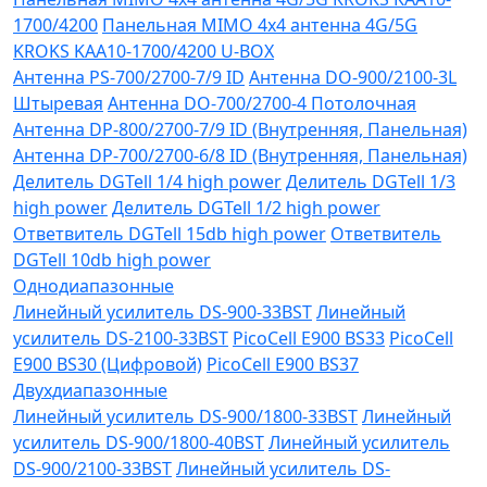
1700/4200
Панельная MIMO 4x4 антенна 4G/5G
KROKS KAA10-1700/4200 U-BOX
Антенна PS-700/2700-7/9 ID
Антенна DO-900/2100-3L
Штыревая
Антенна DO-700/2700-4 Потолочная
Антенна DP-800/2700-7/9 ID (Внутренняя, Панельная)
Антенна DP-700/2700-6/8 ID (Внутренняя, Панельная)
Делитель DGTell 1/4 high power
Делитель DGTell 1/3
high power
Делитель DGTell 1/2 high power
Ответвитель DGTell 15db high power
Ответвитель
DGTell 10db high power
Однодиапазонные
Линейный усилитель DS-900-33BST
Линейный
усилитель DS-2100-33BST
PicoCell E900 BS33
PicoCell
E900 BS30 (Цифровой)
PicoCell E900 BS37
Двухдиапазонные
Линейный усилитель DS-900/1800-33BST
Линейный
усилитель DS-900/1800-40BST
Линейный усилитель
DS-900/2100-33BST
Линейный усилитель DS-