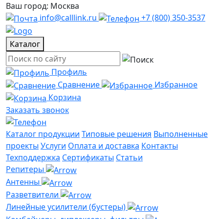
Ваш город: Москва
info@calllink.ru
+7 (800) 350-3537
Каталог
Профиль
Сравнение
Избранное
Корзина
Заказать звонок
Каталог продукции
Типовые решения
Выполненные
проекты
Услуги
Оплата и доставка
Контакты
Техподдержка
Сертификаты
Статьи
Репитеры
Антенны
Разветвители
Линейные усилители (бустеры)