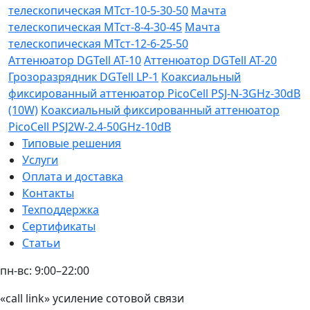
телескопическая МТст-10-5-30-50
Мачта
телескопическая МТст-8-4-30-45
Мачта
телескопическая МТст-12-6-25-50
Аттенюатор DGTell AT-10
Аттенюатор DGTell AT-20
Грозоразрядник DGTell LP-1
Коаксиальный
фиксированный аттенюатор PicoCell PSJ-N-3GHz-30dB
(10W)
Коаксиальный фиксированный аттенюатор
PicoCell PSJ2W-2.4-50GHz-10dB
Типовые решения
Услуги
Оплата и доставка
Контакты
Техподдержка
Сертификаты
Статьи
пн-вс: 9:00–22:00
«call link» усиление сотовой связи