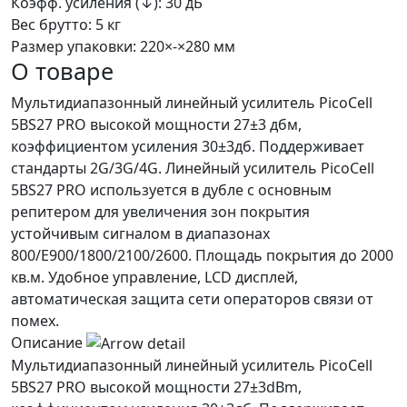
Коэфф. усиления (↓):
30 дБ
Вес брутто:
5 кг
Размер упаковки:
220×-×280 мм
О товаре
Мультидиапазонный линейный усилитель PicoCell
5BS27 PRO высокой мощности 27±3 дбм,
коэффициентом усиления 30±3дб. Поддерживает
стандарты 2G/3G/4G. Линейный усилитель PicoCell
5BS27 PRO используется в дубле с основным
репитером для увеличения зон покрытия
устойчивым сигналом в диапазонах
800/E900/1800/2100/2600. Площадь покрытия до 2000
кв.м. Удобное управление, LCD дисплей,
автоматическая защита сети операторов связи от
помех.
Описание
Мультидиапазонный линейный усилитель PicoCell
5BS27 PRO высокой мощности 27±3dBm,