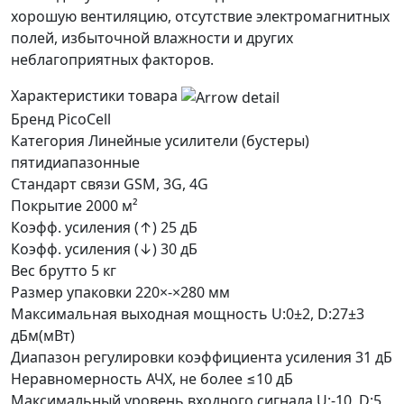
хорошую вентиляцию, отсутствие электромагнитных
полей, избыточной влажности и других
неблагоприятных факторов.
Характеристики товара
Бренд
PicoCell
Категория
Линейные усилители (бустеры)
пятидиапазонные
Стандарт связи
GSM, 3G, 4G
Покрытие
2000 м²
Коэфф. усиления (↑)
25 дБ
Коэфф. усиления (↓)
30 дБ
Вес брутто
5 кг
Размер упаковки
220×-×280 мм
Максимальная выходная мощность
U:0±2, D:27±3
дБм(мВт)
Диапазон регулировки коэффициента усиления
31 дБ
Неравномерность АЧХ, не более
≤10 дБ
Максимальный уровень входного сигнала
U:-10, D:5