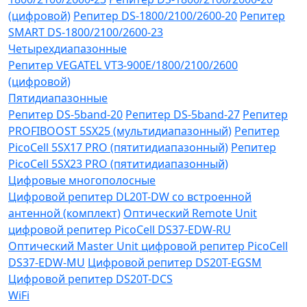
(цифровой)
Репитер DS-1800/2100/2600-20
Репитер
SMART DS-1800/2100/2600-23
Четырехдиапазонные
Репитер VЕGATEL VТЗ-900Е/1800/2100/2600
(цифровой)
Пятидиапазонные
Репитер DS-5band-20
Репитер DS-5band-27
Репитер
PROFIBOOST 5SX25 (мультидиапазонный)
Репитер
PicoCell 5SX17 PRO (пятитидиапазонный)
Репитер
PicoCell 5SX23 PRO (пятитидиапазонный)
Цифровые многополосные
Цифровой репитер DL20T-DW со встроенной
антенной (комплект)
Оптический Remote Unit
цифровой репитер PicoCell DS37-EDW-RU
Оптический Master Unit цифровой репитер PicoCell
DS37-EDW-MU
Цифровой репитер DS20T-EGSM
Цифровой репитер DS20T-DCS
WiFi