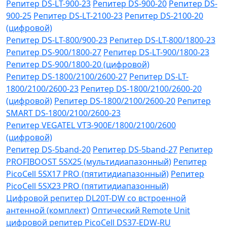
Репитер DS-LT-900-23
Репитер DS-900-20
Репитер DS-
900-25
Репитер DS-LT-2100-23
Репитер DS-2100-20
(цифровой)
Репитер DS-LT-800/900-23
Репитер DS-LT-800/1800-23
Репитер DS-900/1800-27
Репитер DS-LT-900/1800-23
Репитер DS-900/1800-20 (цифровой)
Репитер DS-1800/2100/2600-27
Репитер DS-LT-
1800/2100/2600-23
Репитер DS-1800/2100/2600-20
(цифровой)
Репитер DS-1800/2100/2600-20
Репитер
SMART DS-1800/2100/2600-23
Репитер VЕGATEL VТЗ-900Е/1800/2100/2600
(цифровой)
Репитер DS-5band-20
Репитер DS-5band-27
Репитер
PROFIBOOST 5SX25 (мультидиапазонный)
Репитер
PicoCell 5SX17 PRO (пятитидиапазонный)
Репитер
PicoCell 5SX23 PRO (пятитидиапазонный)
Цифровой репитер DL20T-DW со встроенной
антенной (комплект)
Оптический Remote Unit
цифровой репитер PicoCell DS37-EDW-RU