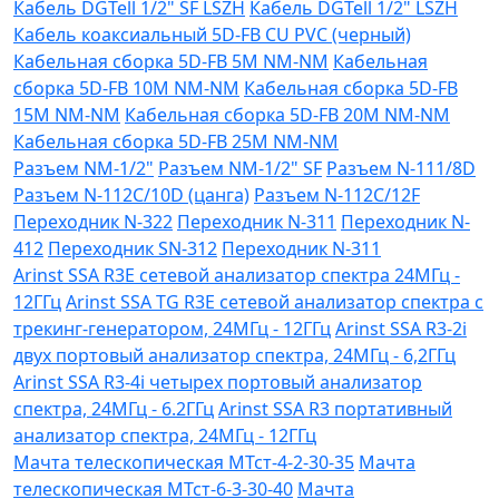
Кабель DGTell 1/2" SF LSZH
Кабель DGTell 1/2" LSZH
Кабель коаксиальный 5D-FB CU PVC (черный)
Кабельная сборка 5D-FB 5М NM-NM
Кабельная
сборка 5D-FB 10М NM-NM
Кабельная сборка 5D-FB
15М NM-NM
Кабельная сборка 5D-FB 20М NM-NM
Кабельная сборка 5D-FB 25М NM-NM
Разъем NM-1/2"
Разъем NM-1/2" SF
Разъем N-111/8D
Разъем N-112C/10D (цанга)
Разъем N-112C/12F
Переходник N-322
Переходник N-311
Переходник N-
412
Переходник SN-312
Переходник N-311
Arinst SSA R3Е сетевой анализатор спектра 24МГц -
12ГГц
Arinst SSA TG R3Е сетевой анализатор спектра с
трекинг-генератором, 24МГц - 12ГГц
Arinst SSA R3-2i
двух портовый анализатор спектра, 24МГц - 6,2ГГц
Arinst SSA R3-4i четырех портовый анализатор
спектра, 24МГц - 6.2ГГц
Arinst SSA R3 портативный
анализатор спектра, 24МГц - 12ГГц
Мачта телескопическая МТст-4-2-30-35
Мачта
телескопическая МТст-6-3-30-40
Мачта