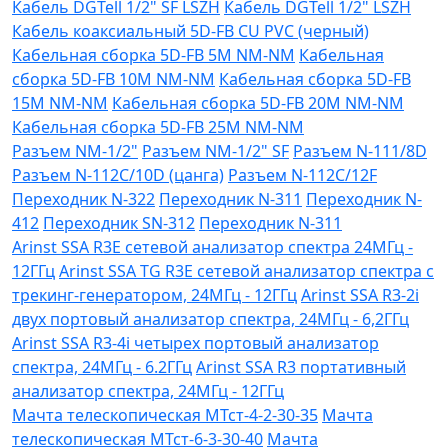
Кабель DGTell 1/2" SF LSZH
Кабель DGTell 1/2" LSZH
Кабель коаксиальный 5D-FB CU PVC (черный)
Кабельная сборка 5D-FB 5М NM-NM
Кабельная
сборка 5D-FB 10М NM-NM
Кабельная сборка 5D-FB
15М NM-NM
Кабельная сборка 5D-FB 20М NM-NM
Кабельная сборка 5D-FB 25М NM-NM
Разъем NM-1/2"
Разъем NM-1/2" SF
Разъем N-111/8D
Разъем N-112C/10D (цанга)
Разъем N-112C/12F
Переходник N-322
Переходник N-311
Переходник N-
412
Переходник SN-312
Переходник N-311
Arinst SSA R3Е сетевой анализатор спектра 24МГц -
12ГГц
Arinst SSA TG R3Е сетевой анализатор спектра с
трекинг-генератором, 24МГц - 12ГГц
Arinst SSA R3-2i
двух портовый анализатор спектра, 24МГц - 6,2ГГц
Arinst SSA R3-4i четырех портовый анализатор
спектра, 24МГц - 6.2ГГц
Arinst SSA R3 портативный
анализатор спектра, 24МГц - 12ГГц
Мачта телескопическая МТст-4-2-30-35
Мачта
телескопическая МТст-6-3-30-40
Мачта