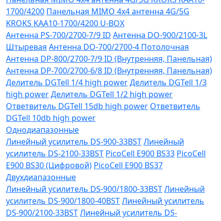
1700/4200
Панельная MIMO 4x4 антенна 4G/5G
KROKS KAA10-1700/4200 U-BOX
Антенна PS-700/2700-7/9 ID
Антенна DO-900/2100-3L
Штыревая
Антенна DO-700/2700-4 Потолочная
Антенна DP-800/2700-7/9 ID (Внутренняя, Панельная)
Антенна DP-700/2700-6/8 ID (Внутренняя, Панельная)
Делитель DGTell 1/4 high power
Делитель DGTell 1/3
high power
Делитель DGTell 1/2 high power
Ответвитель DGTell 15db high power
Ответвитель
DGTell 10db high power
Однодиапазонные
Линейный усилитель DS-900-33BST
Линейный
усилитель DS-2100-33BST
PicoCell E900 BS33
PicoCell
E900 BS30 (Цифровой)
PicoCell E900 BS37
Двухдиапазонные
Линейный усилитель DS-900/1800-33BST
Линейный
усилитель DS-900/1800-40BST
Линейный усилитель
DS-900/2100-33BST
Линейный усилитель DS-