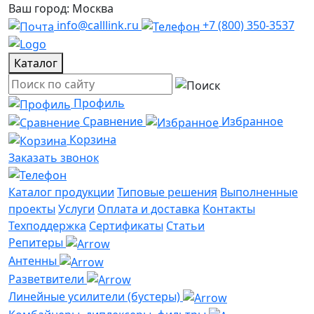
Ваш город: Москва
info@calllink.ru
+7 (800) 350-3537
Каталог
Профиль
Сравнение
Избранное
Корзина
Заказать звонок
Каталог продукции
Типовые решения
Выполненные
проекты
Услуги
Оплата и доставка
Контакты
Техподдержка
Сертификаты
Статьи
Репитеры
Антенны
Разветвители
Линейные усилители (бустеры)