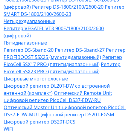
(цифровой)
Репитер DS-1800/2100/2600-20
Репитер
SMART DS-1800/2100/2600-23
Четырехдиапазонные
Репитер VЕGATEL VТЗ-900Е/1800/2100/2600
(цифровой)
Пятидиапазонные
Репитер DS-5band-20
Репитер DS-5band-27
Репитер
PROFIBOOST 5SX25 (мультидиапазонный)
Репитер
PicoCell 5SX17 PRO (пятитидиапазонный)
Репитер
PicoCell 5SX23 PRO (пятитидиапазонный)
Цифровые многополосные
Цифровой репитер DL20T-DW со встроенной
антенной (комплект)
Оптический Remote Unit
цифровой репитер PicoCell DS37-EDW-RU
Оптический Master Unit цифровой репитер PicoCell
DS37-EDW-MU
Цифровой репитер DS20T-EGSM
Цифровой репитер DS20T-DCS
WiFi