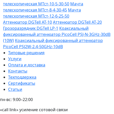
телескопическая МТст-10-5-30-50
Мачта
телескопическая МТст-8-4-30-45
Мачта
телескопическая МТст-12-6-25-50
Аттенюатор DGTell AT-10
Аттенюатор DGTell AT-20
Грозоразрядник DGTell LP-1
Коаксиальный
фиксированный аттенюатор PicoCell PSJ-N-3GHz-30dB
(10W)
Коаксиальный фиксированный аттенюатор
PicoCell PSJ2W-2.4-50GHz-10dB
Типовые решения
Услуги
Оплата и доставка
Контакты
Техподдержка
Сертификаты
Статьи
пн-вс: 9:00–22:00
«call link» усиление сотовой связи