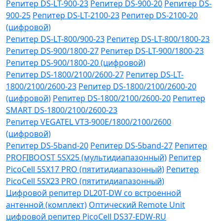
Репитер DS-LT-900-23
Репитер DS-900-20
Репитер DS-
900-25
Репитер DS-LT-2100-23
Репитер DS-2100-20
(цифровой)
Репитер DS-LT-800/900-23
Репитер DS-LT-800/1800-23
Репитер DS-900/1800-27
Репитер DS-LT-900/1800-23
Репитер DS-900/1800-20 (цифровой)
Репитер DS-1800/2100/2600-27
Репитер DS-LT-
1800/2100/2600-23
Репитер DS-1800/2100/2600-20
(цифровой)
Репитер DS-1800/2100/2600-20
Репитер
SMART DS-1800/2100/2600-23
Репитер VЕGATEL VТЗ-900Е/1800/2100/2600
(цифровой)
Репитер DS-5band-20
Репитер DS-5band-27
Репитер
PROFIBOOST 5SX25 (мультидиапазонный)
Репитер
PicoCell 5SX17 PRO (пятитидиапазонный)
Репитер
PicoCell 5SX23 PRO (пятитидиапазонный)
Цифровой репитер DL20T-DW со встроенной
антенной (комплект)
Оптический Remote Unit
цифровой репитер PicoCell DS37-EDW-RU