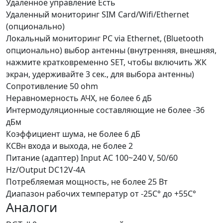
Удаленное управление
Есть
Удаленный мониторинг
SIM Card/Wifi/Ethernet
(опционально)
Локальный мониторинг
PC via Ethernet, (Bluetooth
опционально) выбор антенны (внутренняя, внешняя,
нажмите кратковременно SET, чтобы включить ЖК
экран, удерживайте 3 сек., для выбора антенны)
Сопротивление
50 ohm
Неравномерность АЧХ, не более
6 дБ
Интермодуляционные составляющие
не более -36
дБм
Коэффициент шума, не более
6 дБ
КСВн входа и выхода, не более
2
Питание (адаптер)
Input AC 100~240 V, 50/60
Hz/Output DC12V-4A
Потребляемая мощность, не более
25 Вт
Диапазон рабочих температур
от -25C° до +55C°
Аналоги