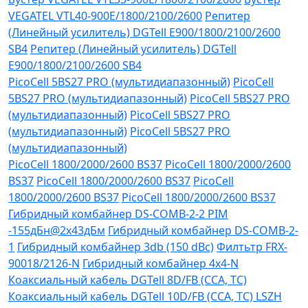
VEGATEL VTL40-900E/1800/2100/2600
Репитер
(Линейный усилитель) DGTell Е900/1800/2100/2600
SB4
Репитер (Линейный усилитель) DGTell
Е900/1800/2100/2600 SB4
PicoCell 5BS27 PRO (мультидиапазонный)
PicoCell
5BS27 PRO (мультидиапазонный)
PicoCell 5BS27 PRO
(мультидиапазонный)
PicoCell 5BS27 PRO
(мультидиапазонный)
PicoCell 5BS27 PRO
(мультидиапазонный)
PicoCell 1800/2000/2600 BS37
PicoCell 1800/2000/2600
BS37
PicoCell 1800/2000/2600 BS37
PicoCell
1800/2000/2600 BS37
PicoCell 1800/2000/2600 BS37
Гибридный комбайнер DS-COMB-2-2 PIM
-155дБн@2x43дБм
Гибридный комбайнер DS-COMB-2-
1
Гибридный комбайнер 3db (150 dBc)
Филтьтр FRX-
90018/2126-N
Гибридный комбайнер 4х4-N
Коаксиальный кабель DGTell 8D/FB (CCA, TC)
Коаксиальный кабель DGTell 10D/FB (CCA, TC) LSZH