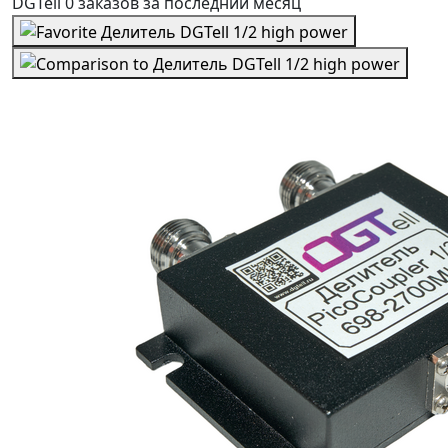
DGTell
0 заказов
за последний
месяц