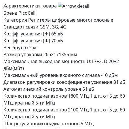
Характеристики товара
Бренд
PicoCell
Категория
Репитеры цифровые многополосные
Стандарт связи
GSM, 3G, 4G
Коэфф. усиления (↑)
65 дБ
Коэфф. усиления (↓)
70 дБ
Вес брутто
2 кг
Размер упаковки
266×171×55 мм
Максимальная выходная мощность
U:17±2, D:20±2
дБм(мВт)
Максимальный уровень входного сигнала
-10 дБм
Диапазон регулировки коэффициента усиления
31 дБ
Автоматический контроль уровня
51 дБ
Количество поддиапазонов 1800 МГц
1 шт., от 5 до 60
МГц, кратный 5-ти МГц
Количество поддиапазонов 2100 МГц
1 шт., от 5 до 60
МГц, кратный 5-ти МГц
Шаг регулировки поддиапазонов
5 МГц