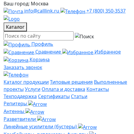
Ваш город: Москва
info@calllink.ru
+7 (800) 350-3537
Каталог
Профиль
Сравнение
Избранное
Корзина
Заказать звонок
Каталог продукции
Типовые решения
Выполненные
проекты
Услуги
Оплата и доставка
Контакты
Техподдержка
Сертификаты
Статьи
Репитеры
Антенны
Разветвители
Линейные усилители (бустеры)