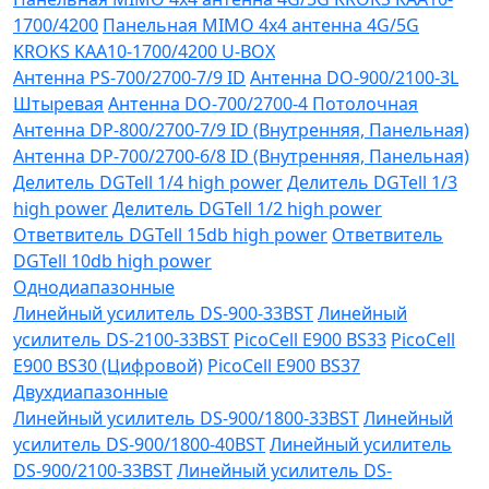
1700/4200
Панельная MIMO 4x4 антенна 4G/5G
KROKS KAA10-1700/4200 U-BOX
Антенна PS-700/2700-7/9 ID
Антенна DO-900/2100-3L
Штыревая
Антенна DO-700/2700-4 Потолочная
Антенна DP-800/2700-7/9 ID (Внутренняя, Панельная)
Антенна DP-700/2700-6/8 ID (Внутренняя, Панельная)
Делитель DGTell 1/4 high power
Делитель DGTell 1/3
high power
Делитель DGTell 1/2 high power
Ответвитель DGTell 15db high power
Ответвитель
DGTell 10db high power
Однодиапазонные
Линейный усилитель DS-900-33BST
Линейный
усилитель DS-2100-33BST
PicoCell E900 BS33
PicoCell
E900 BS30 (Цифровой)
PicoCell E900 BS37
Двухдиапазонные
Линейный усилитель DS-900/1800-33BST
Линейный
усилитель DS-900/1800-40BST
Линейный усилитель
DS-900/2100-33BST
Линейный усилитель DS-