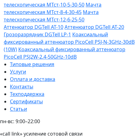
телескопическая МТст-10-5-30-50
Мачта
телескопическая МТст-8-4-30-45
Мачта
телескопическая МТст-12-6-25-50
Аттенюатор DGTell AT-10
Аттенюатор DGTell AT-20
Грозоразрядник DGTell LP-1
Коаксиальный
фиксированный аттенюатор PicoCell PSJ-N-3GHz-30dB
(10W)
Коаксиальный фиксированный аттенюатор
PicoCell PSJ2W-2.4-50GHz-10dB
Типовые решения
Услуги
Оплата и доставка
Контакты
Техподдержка
Сертификаты
Статьи
пн-вс: 9:00–22:00
«call link» усиление сотовой связи