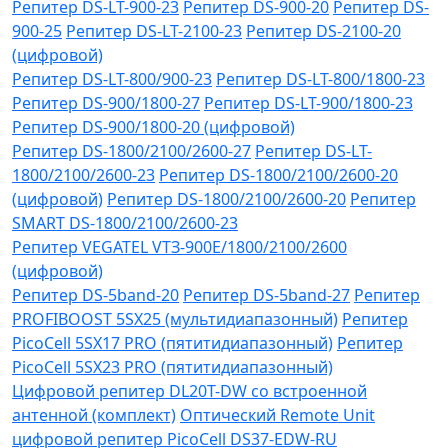
Репитер DS-LT-900-23
Репитер DS-900-20
Репитер DS-
900-25
Репитер DS-LT-2100-23
Репитер DS-2100-20
(цифровой)
Репитер DS-LT-800/900-23
Репитер DS-LT-800/1800-23
Репитер DS-900/1800-27
Репитер DS-LT-900/1800-23
Репитер DS-900/1800-20 (цифровой)
Репитер DS-1800/2100/2600-27
Репитер DS-LT-
1800/2100/2600-23
Репитер DS-1800/2100/2600-20
(цифровой)
Репитер DS-1800/2100/2600-20
Репитер
SMART DS-1800/2100/2600-23
Репитер VЕGATEL VТЗ-900Е/1800/2100/2600
(цифровой)
Репитер DS-5band-20
Репитер DS-5band-27
Репитер
PROFIBOOST 5SX25 (мультидиапазонный)
Репитер
PicoCell 5SX17 PRO (пятитидиапазонный)
Репитер
PicoCell 5SX23 PRO (пятитидиапазонный)
Цифровой репитер DL20T-DW со встроенной
антенной (комплект)
Оптический Remote Unit
цифровой репитер PicoCell DS37-EDW-RU