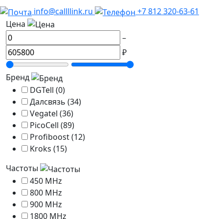
info@callllink.ru
+7 812 320-63-61
Цена
–
₽
Бренд
DGTell (0)
Далсвязь (34)
Vegatel (36)
PicoCell (89)
Profiboost (12)
Kroks (15)
Частоты
450 MHz
800 MHz
900 MHz
1800 MHz