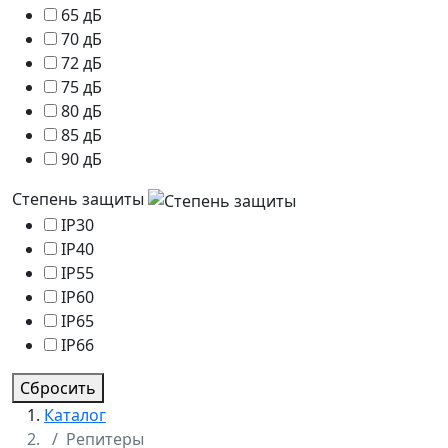
65 дБ
70 дБ
72 дБ
75 дБ
80 дБ
85 дБ
90 дБ
Степень защиты
IP30
IP40
IP55
IP60
IP65
IP66
Сбросить
Каталог
Репитеры