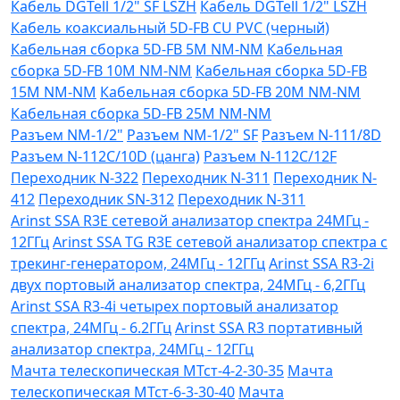
Кабель DGTell 1/2" SF LSZH
Кабель DGTell 1/2" LSZH
Кабель коаксиальный 5D-FB CU PVC (черный)
Кабельная сборка 5D-FB 5М NM-NM
Кабельная
сборка 5D-FB 10М NM-NM
Кабельная сборка 5D-FB
15М NM-NM
Кабельная сборка 5D-FB 20М NM-NM
Кабельная сборка 5D-FB 25М NM-NM
Разъем NM-1/2"
Разъем NM-1/2" SF
Разъем N-111/8D
Разъем N-112C/10D (цанга)
Разъем N-112C/12F
Переходник N-322
Переходник N-311
Переходник N-
412
Переходник SN-312
Переходник N-311
Arinst SSA R3Е сетевой анализатор спектра 24МГц -
12ГГц
Arinst SSA TG R3Е сетевой анализатор спектра с
трекинг-генератором, 24МГц - 12ГГц
Arinst SSA R3-2i
двух портовый анализатор спектра, 24МГц - 6,2ГГц
Arinst SSA R3-4i четырех портовый анализатор
спектра, 24МГц - 6.2ГГц
Arinst SSA R3 портативный
анализатор спектра, 24МГц - 12ГГц
Мачта телескопическая МТст-4-2-30-35
Мачта
телескопическая МТст-6-3-30-40
Мачта