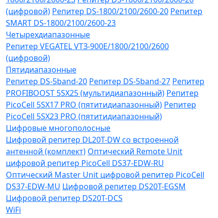
(цифровой)
Репитер DS-1800/2100/2600-20
Репитер
SMART DS-1800/2100/2600-23
Четырехдиапазонные
Репитер VЕGATEL VТЗ-900Е/1800/2100/2600
(цифровой)
Пятидиапазонные
Репитер DS-5band-20
Репитер DS-5band-27
Репитер
PROFIBOOST 5SX25 (мультидиапазонный)
Репитер
PicoCell 5SX17 PRO (пятитидиапазонный)
Репитер
PicoCell 5SX23 PRO (пятитидиапазонный)
Цифровые многополосные
Цифровой репитер DL20T-DW со встроенной
антенной (комплект)
Оптический Remote Unit
цифровой репитер PicoCell DS37-EDW-RU
Оптический Master Unit цифровой репитер PicoCell
DS37-EDW-MU
Цифровой репитер DS20T-EGSM
Цифровой репитер DS20T-DCS
WiFi