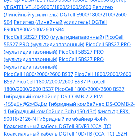
VEGATEL VTL40-900E/1800/2100/2600
Репитер
(Линейный усилитель) DGTell Е900/1800/2100/2600
SB4
Репитер (Линейный усилитель) DGTell
Е900/1800/2100/2600 SB4
PicoCell 5BS27 PRO (мультидиапазонный)
PicoCell
5BS27 PRO (мультидиапазонный)
PicoCell 5BS27 PRO
(мультидиапазонный)
PicoCell 5BS27 PRO
(мультидиапазонный)
PicoCell 5BS27 PRO
(мультидиапазонный)
PicoCell 1800/2000/2600 BS37
PicoCell 1800/2000/2600
BS37
PicoCell 1800/2000/2600 BS37
PicoCell
1800/2000/2600 BS37
PicoCell 1800/2000/2600 BS37
Гибридный комбайнер DS-COMB-2-2 PIM
-155дБн@2x43дБм
Гибридный комбайнер DS-COMB-2-
1
Гибридный комбайнер 3db (150 dBc)
Филтьтр FRX-
90018/2126-N
Гибридный комбайнер 4х4-N
Коаксиальный кабель DGTell 8D/FB (CCA, TC)
Коаксиальный кабель DGTell 10D/FB (CCA, TC) LSZH