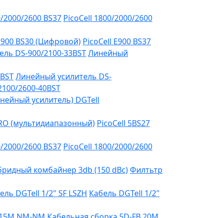
0/2000/2600 BS37
PicoCell 1800/2000/2600
 E900 BS30 (Цифровой)
PicoCell E900 BS37
ель DS-900/2100-33BST
Линейный
3BST
Линейный усилитель DS-
2100/2600-40BST
нейный усилитель) DGTell
PRO (мультидиапазонный)
PicoCell 5BS27
0/2000/2600 BS37
PicoCell 1800/2000/2600
бридный комбайнер 3db (150 dBc)
Филтьтр
ель DGTell 1/2" SF LSZH
Кабель DGTell 1/2"
B 15М NM-NM
Кабельная сборка 5D-FB 20М