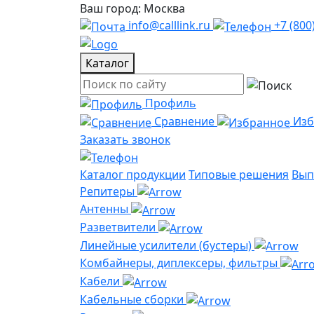
Ваш город: Москва
info@calllink.ru
+7 (800
Каталог
Профиль
Сравнение
Из
Заказать звонок
Каталог продукции
Типовые решения
Вып
Репитеры
Антенны
Разветвители
Линейные усилители (бустеры)
Комбайнеры, диплексеры, фильтры
Кабели
Кабельные сборки