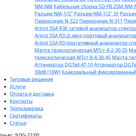
NM-NM
Кабельная сборка 5D-FB 25М NM
Разъем NM-1/2"
Разъем NM-1/2" SF
Разъе
Переходник N-322
Переходник N-311
Пере
Arinst SSA R3Е сетевой анализатор спектра
Arinst SSA R3-2i двух портовый анализатор
Arinst SSA R3 портативный анализатор спе
Мачта телескопическая МТст-4-2-30-35
Ма
телескопическая МТст-8-4-30-45
Мачта тел
Аттенюатор DGTell AT-10
Аттенюатор DGTel
30dB (10W)
Коаксиальный фиксированный а
Типовые решения
Услуги
Оплата и доставка
Контакты
Техподдержка
Сертификаты
Статьи
пн-вс: 9:00–22:00