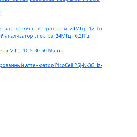
F
ктра с трекинг-генератором, 24МГц - 12ГГц
ый анализатор спектра, 24МГц - 6.2ГГц
ая МТст-10-5-30-50
Мачта
ованный аттенюатор PicoCell PSJ-N-3GHz-