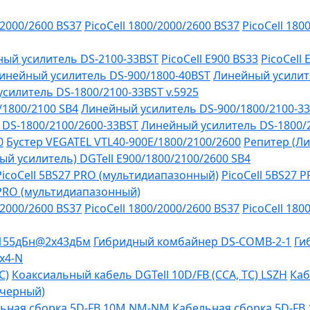
/2000/2600 BS37
PicoCell 1800/2000/2600 BS37
PicoCell 180
ый усилитель DS-2100-33BST
PicoCell E900 BS33
PicoCell
инейный усилитель DS-900/1800-40BST
Линейный усилит
силитель DS-1800/2100-33BST v.5925
/1800/2100 SB4
Линейный усилитель DS-900/1800/2100-3
DS-1800/2100/2600-33BST
Линейный усилитель DS-1800/
0
Бустер VEGATEL VTL40-900E/1800/2100/2600
Репитер (Ли
й усилитель) DGTell Е900/1800/2100/2600 SB4
PicoCell 5BS27 PRO (мультидиапазонный)
PicoCell 5BS27 
 PRO (мультидиапазонный)
/2000/2600 BS37
PicoCell 1800/2000/2600 BS37
PicoCell 180
-155дБн@2x43дБм
Гибридный комбайнер DS-COMB-2-1
Ги
х4-N
C)
Коаксиальный кабель DGTell 10D/FB (CCA, TC) LSZH
Каб
(черный)
ьная сборка 5D-FB 10М NM-NM
Кабельная сборка 5D-F