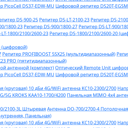
р PicoCell DS37-EDW-MU
Цифровой репитер DS20T-EGSM
епитер DS-900-25
Репитер DS-LT-2100-23
Репитер DS-2100
00/1800-23
Репитер DS-900/1800-27
Репитер DS-LT-900/18
-LT-1800/2100/2600-23
Репитер DS-1800/2100/2600-20 (ци
0 (цифровой)
7
Репитер PROFIBOOST 5SX25 (мультидиапазонный)
Репи
SX23 PRO (пятитидиапазонный)
ой антенной (комплект)
Оптический Remote Unit цифров
р PicoCell DS37-EDW-MU
Цифровой репитер DS20T-EGSM
 (круговая) 10 дБи 4G/WiFi антенна KC10-2300/2700
Напр
G/5G KROKS KAA10-1700/4200
Панельная MIMO 4x4 антен
0/2100-3L Штыревая
Антенна DO-700/2700-4 Потолочна
Внутренняя, Панельная)
 (круговая) 10 дБи 4G/WiFi антенна KC10-2300/2700
Напр