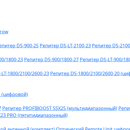
епитер DS-900-25
Репитер DS-LT-2100-23
Репитер DS-2100
00/1800-23
Репитер DS-900/1800-27
Репитер DS-LT-900/18
-LT-1800/2100/2600-23
Репитер DS-1800/2100/2600-20 (ци
0 (цифровой)
7
Репитер PROFIBOOST 5SX25 (мультидиапазонный)
Репи
SX23 PRO (пятитидиапазонный)
ой антенной (комплект)
Оптический Remote Unit цифров