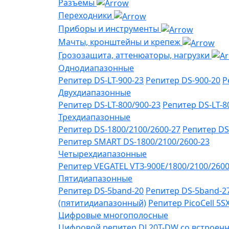
Разъемы
Переходники
Приборы и инструменты
Мачты, кронштейны и крепеж
Грозозащита, аттенюаторы, нагрузки
Однодиапазонные
Репитер DS-LT-900-23
Репитер DS-900-20
Р
Двухдиапазонные
Репитер DS-LT-800/900-23
Репитер DS-LT-8
Трехдиапазонные
Репитер DS-1800/2100/2600-27
Репитер DS
Репитер SMART DS-1800/2100/2600-23
Четырехдиапазонные
Репитер VЕGATEL VТЗ-900Е/1800/2100/260
Пятидиапазонные
Репитер DS-5band-20
Репитер DS-5band-2
(пятитидиапазонный)
Репитер PicoCell 5
Цифровые многополосные
Цифровой репитер DL20T-DW со встроенн