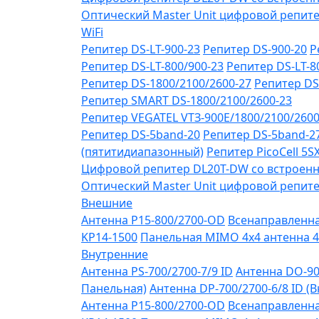
Оптический Master Unit цифровой репите
WiFi
Репитер DS-LT-900-23
Репитер DS-900-20
Р
Репитер DS-LT-800/900-23
Репитер DS-LT-8
Репитер DS-1800/2100/2600-27
Репитер DS
Репитер SMART DS-1800/2100/2600-23
Репитер VЕGATEL VТЗ-900Е/1800/2100/260
Репитер DS-5band-20
Репитер DS-5band-2
(пятитидиапазонный)
Репитер PicoCell 5
Цифровой репитер DL20T-DW со встроенн
Оптический Master Unit цифровой репите
Внешние
Антенна P15-800/2700-OD
Всенаправленная
KP14-1500
Панельная MIMO 4x4 антенна 4
Внутренние
Антенна PS-700/2700-7/9 ID
Антенна DO-90
Панельная)
Антенна DP-700/2700-6/8 ID (
Антенна P15-800/2700-OD
Всенаправленная