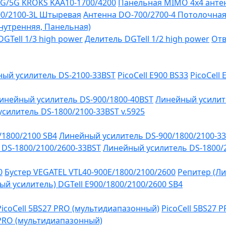
G/5G KROKS KAA10-1700/4200
Панельная MIMO 4x4 антен
0/2100-3L Штыревая
Антенна DO-700/2700-4 Потолочна
Внутренняя, Панельная)
GTell 1/3 high power
Делитель DGTell 1/2 high power
Отв
ый усилитель DS-2100-33BST
PicoCell E900 BS33
PicoCell
инейный усилитель DS-900/1800-40BST
Линейный усилит
силитель DS-1800/2100-33BST v.5925
/1800/2100 SB4
Линейный усилитель DS-900/1800/2100-3
DS-1800/2100/2600-33BST
Линейный усилитель DS-1800/
0
Бустер VEGATEL VTL40-900E/1800/2100/2600
Репитер (Ли
й усилитель) DGTell Е900/1800/2100/2600 SB4
PicoCell 5BS27 PRO (мультидиапазонный)
PicoCell 5BS27 
 PRO (мультидиапазонный)