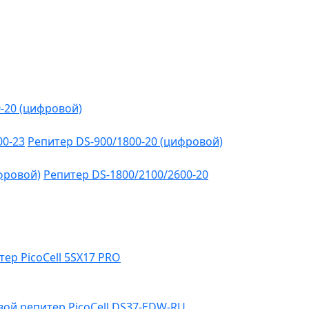
-20 (цифровой)
00-23
Репитер DS-900/1800-20 (цифровой)
фровой)
Репитер DS-1800/2100/2600-20
тер PicoCell 5SX17 PRO
ой репитер PicoCell DS37-EDW-RU