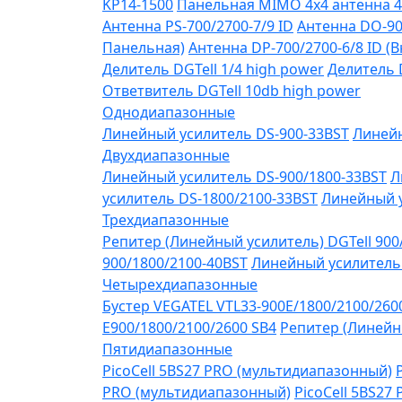
KP14-1500
Панельная MIMO 4x4 антенна 4
Антенна PS-700/2700-7/9 ID
Антенна DO-90
Панельная)
Антенна DP-700/2700-6/8 ID (
Делитель DGTell 1/4 high power
Делитель D
Ответвитель DGTell 10db high power
Однодиапазонные
Линейный усилитель DS-900-33BST
Линейн
Двухдиапазонные
Линейный усилитель DS-900/1800-33BST
Л
усилитель DS-1800/2100-33BST
Линейный у
Трехдиапазонные
Репитер (Линейный усилитель) DGTell 900
900/1800/2100-40BST
Линейный усилитель 
Четырехдиапазонные
Бустер VEGATEL VTL33-900E/1800/2100/260
Е900/1800/2100/2600 SB4
Репитер (Линейны
Пятидиапазонные
PicoCell 5BS27 PRO (мультидиапазонный)
PRO (мультидиапазонный)
PicoCell 5BS27