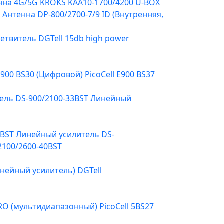
на 4G/5G KROKS KAA10-1700/4200 U-BOX
я
Антенна DP-800/2700-7/9 ID (Внутренняя,
етвитель DGTell 15db high power
 E900 BS30 (Цифровой)
PicoCell E900 BS37
ель DS-900/2100-33BST
Линейный
3BST
Линейный усилитель DS-
2100/2600-40BST
нейный усилитель) DGTell
PRO (мультидиапазонный)
PicoCell 5BS27