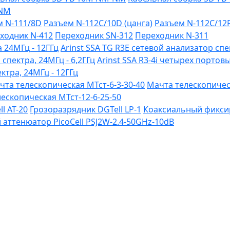
-NM
м N-111/8D
Разъем N-112C/10D (цанга)
Разъем N-112C/12
ходник N-412
Переходник SN-312
Переходник N-311
 24МГц - 12ГГц
Arinst SSA TG R3Е сетевой анализатор спе
 спектра, 24МГц - 6,2ГГц
Arinst SSA R3-4i четырех портов
ктра, 24МГц - 12ГГц
чта телескопическая МТст-6-3-30-40
Мачта телескопическ
ескопическая МТст-12-6-25-50
l AT-20
Грозоразрядник DGTell LP-1
Коаксиальный фиксир
ттенюатор PicoCell PSJ2W-2.4-50GHz-10dB