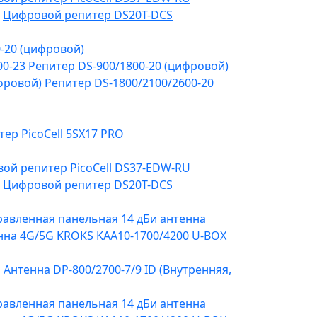
Цифровой репитер DS20T-DCS
-20 (цифровой)
00-23
Репитер DS-900/1800-20 (цифровой)
фровой)
Репитер DS-1800/2100/2600-20
тер PicoCell 5SX17 PRO
ой репитер PicoCell DS37-EDW-RU
Цифровой репитер DS20T-DCS
авленная панельная 14 дБи антенна
на 4G/5G KROKS KAA10-1700/4200 U-BOX
я
Антенна DP-800/2700-7/9 ID (Внутренняя,
авленная панельная 14 дБи антенна