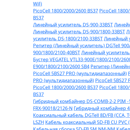
WiFi
PicoCell 1800/2000/2600 BS37
PicoCell 1800
BS37
Линейный усилитель DS-900-33BST
Линейн
Линейный усилитель DS-900/1800-33BST
Л
усилитель DS-1800/2100-33BST
Линейный у
Репитер (Линейный усилитель) DGTell 900
900/1800/2100-40BST
Линейный усилитель 
Бустер VEGATEL VTL33-900E/1800/2100/260
Е900/1800/2100/2600 SB4
Репитер (Линейны
PicoCell 5BS27 PRO (мультидиапазонный)
PRO (мультидиапазонный)
PicoCell 5BS27
PicoCell 1800/2000/2600 BS37
PicoCell 1800
BS37
Гибридный комбайнер DS-COMB-2-2 PIM 
FRX-90018/2126-N
Гибридный комбайнер 4
Коаксиальный кабель DGTell 8D/FB (CCA, T
LSZH
Кабель коаксиальный 5D-FB CU PVC 
Кабельная сборка 5D-FB 5М NM-NM
Кабел