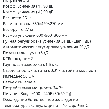
Покрытие
5 м²
Коэфф. усиления (↑)
90 дБ
Коэфф. усиления (↓)
90 дБ
Вес нетто
25 кг
Размер товара
580×460×270 мм
Вес брутто
27 кг
Размер упаковки
600×500×300 мм
Ручная регулировка усиления
31 дБ (шаг 1 дБ)
Автоматическая регулировка усиления
20 дБ
Показатель шума
≤6 дБ
КСВн входов
≤2
Групповая задержка
≤1,5 мкс
Стабильность частоты
≤0,01 частей на миллион
Импеданс
50 Ом
Разъём
N-Female
Потребляемая мощность
74 Вт
Питание
Вход: ~100 - 240В (50/60 Гц)
Охлаждение
Естественное охлаждение
Температура эксплуатации
от -40°С до +55°С