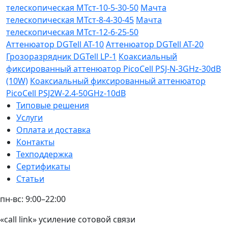
телескопическая МТст-10-5-30-50
Мачта
телескопическая МТст-8-4-30-45
Мачта
телескопическая МТст-12-6-25-50
Аттенюатор DGTell AT-10
Аттенюатор DGTell AT-20
Грозоразрядник DGTell LP-1
Коаксиальный
фиксированный аттенюатор PicoCell PSJ-N-3GHz-30dB
(10W)
Коаксиальный фиксированный аттенюатор
PicoCell PSJ2W-2.4-50GHz-10dB
Типовые решения
Услуги
Оплата и доставка
Контакты
Техподдержка
Сертификаты
Статьи
пн-вс: 9:00–22:00
«call link» усиление сотовой связи