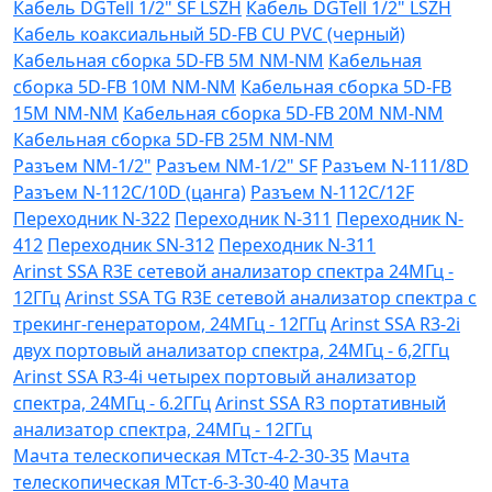
Кабель DGTell 1/2" SF LSZH
Кабель DGTell 1/2" LSZH
Кабель коаксиальный 5D-FB CU PVC (черный)
Кабельная сборка 5D-FB 5М NM-NM
Кабельная
сборка 5D-FB 10М NM-NM
Кабельная сборка 5D-FB
15М NM-NM
Кабельная сборка 5D-FB 20М NM-NM
Кабельная сборка 5D-FB 25М NM-NM
Разъем NM-1/2"
Разъем NM-1/2" SF
Разъем N-111/8D
Разъем N-112C/10D (цанга)
Разъем N-112C/12F
Переходник N-322
Переходник N-311
Переходник N-
412
Переходник SN-312
Переходник N-311
Arinst SSA R3Е сетевой анализатор спектра 24МГц -
12ГГц
Arinst SSA TG R3Е сетевой анализатор спектра с
трекинг-генератором, 24МГц - 12ГГц
Arinst SSA R3-2i
двух портовый анализатор спектра, 24МГц - 6,2ГГц
Arinst SSA R3-4i четырех портовый анализатор
спектра, 24МГц - 6.2ГГц
Arinst SSA R3 портативный
анализатор спектра, 24МГц - 12ГГц
Мачта телескопическая МТст-4-2-30-35
Мачта
телескопическая МТст-6-3-30-40
Мачта