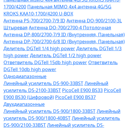
1700/4200
Панельная MIMO 4x4 антенна 4G/5G
KROKS KAA10-1700/4200 U-BOX
Антенна PS-700/2700-7/9 ID
Антенна DO-900/2100-3L
Штыревая
Антенна DO-700/2700-4 Потолочная
Антенна DP-800/2700-7/9 ID (Внутренняя, Панельная)
Антенна DP-700/2700-6/8 ID (Внутренняя, Панельная)
Делитель DGTell 1/4 high power
Делитель DGTell 1/3
high power
Делитель DGTell 1/2 high power
Ответвитель DGTell 15db high power
Ответвитель
DGTell 10db high power
Однодиапазонные
Линейный усилитель DS-900-33BST
Линейный
усилитель DS-2100-33BST
PicoCell E900 BS33
PicoCell
E900 BS30 (Цифровой)
PicoCell E900 BS37
Двухдиапазонные
Линейный усилитель DS-900/1800-33BST
Линейный
усилитель DS-900/1800-40BST
Линейный усилитель
DS-900/2100-33BST
Линейный усилитель DS-