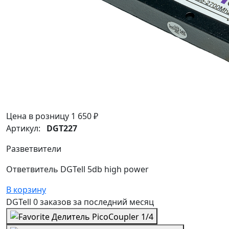
Цена в розницу
1 650 ₽
Артикул:
DGT227
Разветвители
Ответвитель DGTell 5db high power
В корзину
DGTell
0 заказов
за последний
месяц