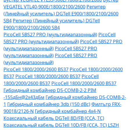
VEGATEL VTL40-900E/1800/2100/2600
Репитер
(Линейный усилитель) DGTell Е900/1800/2100/2600
SB4
Репитер (Линейный усилитель) DGTell
Е900/1800/2100/2600 SB4
PicoCell 5BS27 PRO (мультидиапазонный)
PicoCell
5BS27 PRO (мультидиапазонный)
PicoCell 5BS27 PRO
(мультидиапазонный)
PicoCell 5BS27 PRO
(мультидиапазонный)
PicoCell 5BS27 PRO
(мультидиапазонный)
PicoCell 1800/2000/2600 BS37
PicoCell 1800/2000/2600
BS37
PicoCell 1800/2000/2600 BS37
PicoCell
1800/2000/2600 BS37
PicoCell 1800/2000/2600 BS37
Гибридный комбайнер DS-COMB-2-2 PIM
-155дБн@2x43дБм
Гибридный комбайнер DS-COMB-2-
1
Гибридный комбайнер 3db (150 dBc)
Филтьтр FRX-
90018/2126-N
Гибридный комбайнер 4х4-N
Коаксиальный кабель DGTell 8D/FB (CCA, TC)
Коаксиальный кабель DGTell 10D/FB (CCA, TC) LSZH