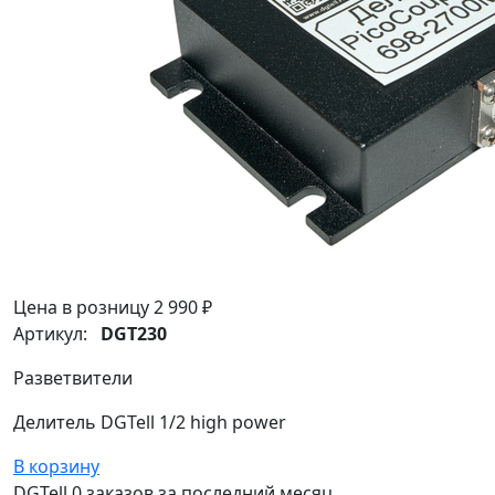
Цена в розницу
2 990 ₽
Артикул:
DGT230
Разветвители
Делитель DGTell 1/2 high power
В корзину
DGTell
0 заказов
за последний
месяц