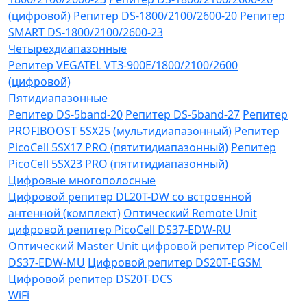
(цифровой)
Репитер DS-1800/2100/2600-20
Репитер
SMART DS-1800/2100/2600-23
Четырехдиапазонные
Репитер VЕGATEL VТЗ-900Е/1800/2100/2600
(цифровой)
Пятидиапазонные
Репитер DS-5band-20
Репитер DS-5band-27
Репитер
PROFIBOOST 5SX25 (мультидиапазонный)
Репитер
PicoCell 5SX17 PRO (пятитидиапазонный)
Репитер
PicoCell 5SX23 PRO (пятитидиапазонный)
Цифровые многополосные
Цифровой репитер DL20T-DW со встроенной
антенной (комплект)
Оптический Remote Unit
цифровой репитер PicoCell DS37-EDW-RU
Оптический Master Unit цифровой репитер PicoCell
DS37-EDW-MU
Цифровой репитер DS20T-EGSM
Цифровой репитер DS20T-DCS
WiFi