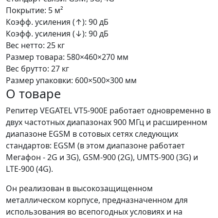
Покрытие:
5 м²
Коэфф. усиления (↑):
90 дБ
Коэфф. усиления (↓):
90 дБ
Вес нетто:
25 кг
Размер товара:
580×460×270 мм
Вес брутто:
27 кг
Размер упаковки:
600×500×300 мм
О товаре
Репитер VEGATEL VT5-900E работает одновременно в
двух частотных диапазонах 900 МГц и расширенном
диапазоне EGSM в сотовых сетях следующих
стандартов: EGSM (в этом диапазоне работает
Мегафон - 2G и 3G), GSM-900 (2G), UMTS-900 (3G) и
LTE-900 (4G).
Он реализован в высокозащищенном
металлическом корпусе, предназначенном для
использования во всепогодных условиях и на