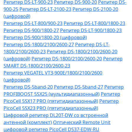
Репитер DS-LT-900-23
Репитер DS-900-20
Репитер DS-
900-25
Репитер DS-LT-2100-23
Репитер DS-2100-20
(цифровой)
Репитер DS-LT-800/900-23
Репитер DS-LT-800/1800-23
Репитер DS-900/1800-27
Репитер DS-LT-900/1800-23
Репитер DS-900/1800-20 (цифровой)
Репитер DS-1800/2100/2600-27
Репитер DS-LT-
1800/2100/2600-23
Репитер DS-1800/2100/2600-20
(цифровой)
Репитер DS-1800/2100/2600-20
Репитер
SMART DS-1800/2100/2600-23
Репитер VЕGATEL VТЗ-900Е/1800/2100/2600
(цифровой)
Репитер DS-5band-20
Репитер DS-5band-27
Репитер
PROFIBOOST 5SX25 (мультидиапазонный)
Репитер
PicoCell 5SX17 PRO (пятитидиапазонный)
Репитер
PicoCell 5SX23 PRO (пятитидиапазонный)
Цифровой репитер DL20T-DW со встроенной
антенной (комплект)
Оптический Remote Unit
цифровой репитер PicoCell DS37-EDW-RU