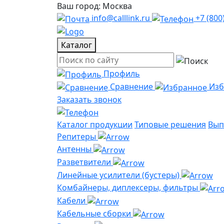
Ваш город: Москва
info@calllink.ru
+7 (800
Каталог
Профиль
Сравнение
Из
Заказать звонок
Каталог продукции
Типовые решения
Вып
Репитеры
Антенны
Разветвители
Линейные усилители (бустеры)
Комбайнеры, диплексеры, фильтры
Кабели
Кабельные сборки