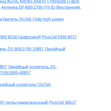
на 4G/5G KROKS KAA10-1700/4200 U-BOX
я
Антенна DP-800/2700-7/9 ID (Внутренняя,
етвитель DGTell 15db high power
 E900 BS30 (Цифровой)
PicoCell E900 BS37
ель DS-900/2100-33BST
Линейный
3BST
Линейный усилитель DS-
2100/2600-40BST
нейный усилитель) DGTell
PRO (мультидиапазонный)
PicoCell 5BS27