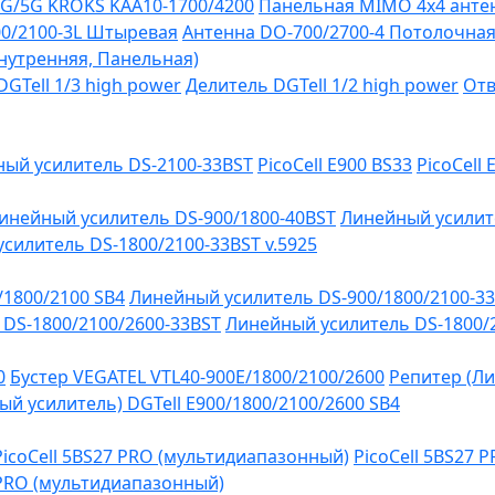
G/5G KROKS KAA10-1700/4200
Панельная MIMO 4x4 антен
0/2100-3L Штыревая
Антенна DO-700/2700-4 Потолочна
Внутренняя, Панельная)
GTell 1/3 high power
Делитель DGTell 1/2 high power
Отв
ый усилитель DS-2100-33BST
PicoCell E900 BS33
PicoCell
инейный усилитель DS-900/1800-40BST
Линейный усилит
силитель DS-1800/2100-33BST v.5925
/1800/2100 SB4
Линейный усилитель DS-900/1800/2100-3
DS-1800/2100/2600-33BST
Линейный усилитель DS-1800/
0
Бустер VEGATEL VTL40-900E/1800/2100/2600
Репитер (Ли
й усилитель) DGTell Е900/1800/2100/2600 SB4
PicoCell 5BS27 PRO (мультидиапазонный)
PicoCell 5BS27 
 PRO (мультидиапазонный)