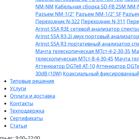
NM-NM
Кабельная сборка 5D-FB 25М NM
Разъем NM-1/2"
Разъем NM-1/2" SF
Разъе
Переходник N-322
Переходник N-311
Пере
Arinst SSA R3Е сетевой анализатор спектра
Arinst SSA R3-2i двух портовый анализатор
Arinst SSA R3 портативный анализатор спе
Мачта телескопическая МТст-4-2-30-35
Ма
телескопическая МТст-8-4-30-45
Мачта тел
Аттенюатор DGTell AT-10
Аттенюатор DGTel
30dB (10W)
Коаксиальный фиксированный а
Типовые решения
Услуги
Оплата и доставка
Контакты
Техподдержка
Сертификаты
Статьи
пн-вс: 9:00–22:00