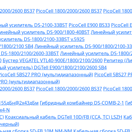
/2000/2600 BS37
PicoCell 1800/2000/2600 BS37
PicoCell 180
ый усилитель DS-2100-33BST
PicoCell E900 BS33
PicoCell
инейный усилитель DS-900/1800-40BST
Линейный усилит
силитель DS-1800/2100-33BST v.5925
/1800/2100 SB4
Линейный усилитель DS-900/1800/2100-3
DS-1800/2100/2600-33BST
Линейный усилитель DS-1800/
0
Бустер VEGATEL VTL40-900E/1800/2100/2600
Репитер (Ли
й усилитель) DGTell Е900/1800/2100/2600 SB4
PicoCell 5BS27 PRO (мультидиапазонный)
PicoCell 5BS27 
 PRO (мультидиапазонный)
/2000/2600 BS37
PicoCell 1800/2000/2600 BS37
PicoCell 180
-155дБн@2x43дБм
Гибридный комбайнер DS-COMB-2-1
Ги
х4-N
C)
Коаксиальный кабель DGTell 10D/FB (CCA, TC) LSZH
Каб
(черный)
ьная сборка 5D-FB 10М NM-NM
Кабельная сборка 5D-F