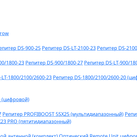
епитер DS-900-25
Репитер DS-LT-2100-23
Репитер DS-2100
00/1800-23
Репитер DS-900/1800-27
Репитер DS-LT-900/18
-LT-1800/2100/2600-23
Репитер DS-1800/2100/2600-20 (ци
0 (цифровой)
7
Репитер PROFIBOOST 5SX25 (мультидиапазонный)
Репи
SX23 PRO (пятитидиапазонный)
ой антенной (комплект)
Оптический Remote Unit цифров