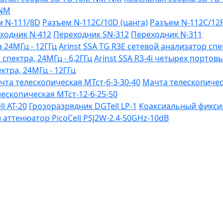
-NM
м N-111/8D
Разъем N-112C/10D (цанга)
Разъем N-112C/12
ходник N-412
Переходник SN-312
Переходник N-311
 24МГц - 12ГГц
Arinst SSA TG R3Е сетевой анализатор спе
 спектра, 24МГц - 6,2ГГц
Arinst SSA R3-4i четырех портов
ктра, 24МГц - 12ГГц
чта телескопическая МТст-6-3-30-40
Мачта телескопическ
ескопическая МТст-12-6-25-50
l AT-20
Грозоразрядник DGTell LP-1
Коаксиальный фиксир
ттенюатор PicoCell PSJ2W-2.4-50GHz-10dB