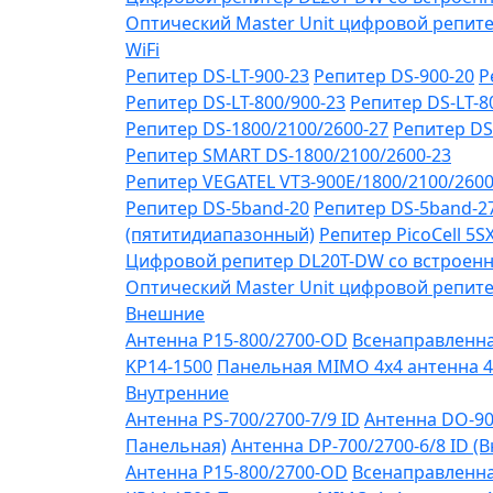
Оптический Master Unit цифровой репите
WiFi
Репитер DS-LT-900-23
Репитер DS-900-20
Р
Репитер DS-LT-800/900-23
Репитер DS-LT-8
Репитер DS-1800/2100/2600-27
Репитер DS
Репитер SMART DS-1800/2100/2600-23
Репитер VЕGATEL VТЗ-900Е/1800/2100/260
Репитер DS-5band-20
Репитер DS-5band-2
(пятитидиапазонный)
Репитер PicoCell 5
Цифровой репитер DL20T-DW со встроенн
Оптический Master Unit цифровой репите
Внешние
Антенна P15-800/2700-OD
Всенаправленная
KP14-1500
Панельная MIMO 4x4 антенна 4
Внутренние
Антенна PS-700/2700-7/9 ID
Антенна DO-90
Панельная)
Антенна DP-700/2700-6/8 ID (
Антенна P15-800/2700-OD
Всенаправленная