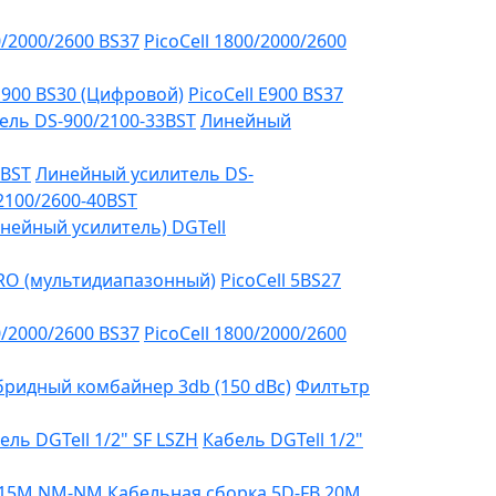
0/2000/2600 BS37
PicoCell 1800/2000/2600
 E900 BS30 (Цифровой)
PicoCell E900 BS37
ель DS-900/2100-33BST
Линейный
3BST
Линейный усилитель DS-
2100/2600-40BST
нейный усилитель) DGTell
PRO (мультидиапазонный)
PicoCell 5BS27
0/2000/2600 BS37
PicoCell 1800/2000/2600
бридный комбайнер 3db (150 dBc)
Филтьтр
ель DGTell 1/2" SF LSZH
Кабель DGTell 1/2"
B 15М NM-NM
Кабельная сборка 5D-FB 20М