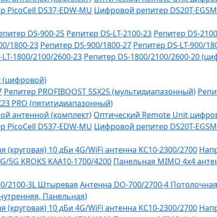
р PicoCell DS37-EDW-MU
Цифровой репитер DS20T-EGSM
епитер DS-900-25
Репитер DS-LT-2100-23
Репитер DS-2100
00/1800-23
Репитер DS-900/1800-27
Репитер DS-LT-900/18
-LT-1800/2100/2600-23
Репитер DS-1800/2100/2600-20 (ци
0 (цифровой)
7
Репитер PROFIBOOST 5SX25 (мультидиапазонный)
Репи
SX23 PRO (пятитидиапазонный)
ой антенной (комплект)
Оптический Remote Unit цифров
р PicoCell DS37-EDW-MU
Цифровой репитер DS20T-EGSM
 (круговая) 10 дБи 4G/WiFi антенна KC10-2300/2700
Напр
G/5G KROKS KAA10-1700/4200
Панельная MIMO 4x4 антен
0/2100-3L Штыревая
Антенна DO-700/2700-4 Потолочна
Внутренняя, Панельная)
 (круговая) 10 дБи 4G/WiFi антенна KC10-2300/2700
Напр