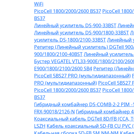
WiFi
PicoCell 1800/2000/2600 BS37
PicoCell 1800
BS37
Линейный усилитель DS-900-33BST
Линейн
Линейный усилитель DS-900/1800-33BST
Л
усилитель DS-1800/2100-33BST
Линейный у
Репитер (Линейный усилитель) DGTell 900
900/1800/2100-40BST
Линейный усилитель 
Бустер VEGATEL VTL33-900E/1800/2100/260
Е900/1800/2100/2600 SB4
Репитер (Линейны
PicoCell 5BS27 PRO (мультидиапазонный)
PRO (мультидиапазонный)
PicoCell 5BS27
PicoCell 1800/2000/2600 BS37
PicoCell 1800
BS37
Гибридный комбайнер DS-COMB-2-2 PIM 
FRX-90018/2126-N
Гибридный комбайнер 4
Коаксиальный кабель DGTell 8D/FB (CCA, T
LSZH
Кабель коаксиальный 5D-FB CU PVC 
Кабельная сборка 5D-FB 5М NM-NM
Кабел