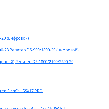
-20 (цифровой)
00-23
Репитер DS-900/1800-20 (цифровой)
фровой)
Репитер DS-1800/2100/2600-20
тер PicoCell 5SX17 PRO
ой репитер PicoCell DS37-EDW-RU