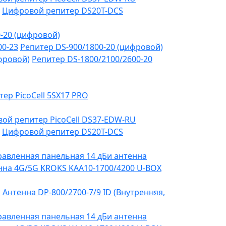
Цифровой репитер DS20T-DCS
-20 (цифровой)
00-23
Репитер DS-900/1800-20 (цифровой)
фровой)
Репитер DS-1800/2100/2600-20
тер PicoCell 5SX17 PRO
ой репитер PicoCell DS37-EDW-RU
Цифровой репитер DS20T-DCS
авленная панельная 14 дБи антенна
на 4G/5G KROKS KAA10-1700/4200 U-BOX
я
Антенна DP-800/2700-7/9 ID (Внутренняя,
авленная панельная 14 дБи антенна