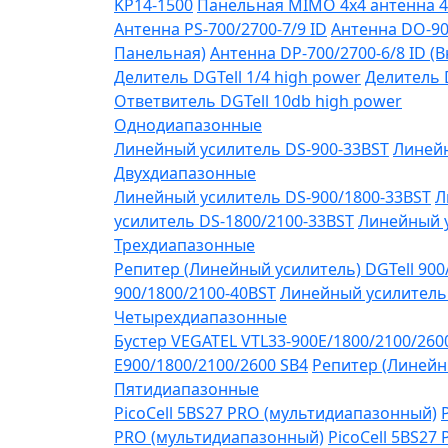
KP14-1500
Панельная MIMO 4x4 антенна 4
Антенна PS-700/2700-7/9 ID
Антенна DO-90
Панельная)
Антенна DP-700/2700-6/8 ID (
Делитель DGTell 1/4 high power
Делитель D
Ответвитель DGTell 10db high power
Однодиапазонные
Линейный усилитель DS-900-33BST
Линейн
Двухдиапазонные
Линейный усилитель DS-900/1800-33BST
Л
усилитель DS-1800/2100-33BST
Линейный у
Трехдиапазонные
Репитер (Линейный усилитель) DGTell 900
900/1800/2100-40BST
Линейный усилитель 
Четырехдиапазонные
Бустер VEGATEL VTL33-900E/1800/2100/260
Е900/1800/2100/2600 SB4
Репитер (Линейны
Пятидиапазонные
PicoCell 5BS27 PRO (мультидиапазонный)
PRO (мультидиапазонный)
PicoCell 5BS27