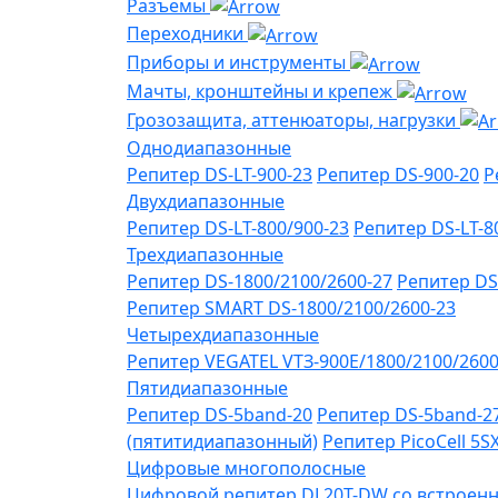
Разъемы
Переходники
Приборы и инструменты
Мачты, кронштейны и крепеж
Грозозащита, аттенюаторы, нагрузки
Однодиапазонные
Репитер DS-LT-900-23
Репитер DS-900-20
Р
Двухдиапазонные
Репитер DS-LT-800/900-23
Репитер DS-LT-8
Трехдиапазонные
Репитер DS-1800/2100/2600-27
Репитер DS
Репитер SMART DS-1800/2100/2600-23
Четырехдиапазонные
Репитер VЕGATEL VТЗ-900Е/1800/2100/260
Пятидиапазонные
Репитер DS-5band-20
Репитер DS-5band-2
(пятитидиапазонный)
Репитер PicoCell 5
Цифровые многополосные
Цифровой репитер DL20T-DW со встроенн