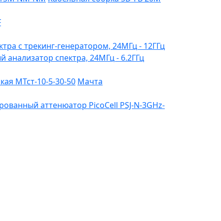
F
ктра с трекинг-генератором, 24МГц - 12ГГц
ый анализатор спектра, 24МГц - 6.2ГГц
ая МТст-10-5-30-50
Мачта
ованный аттенюатор PicoCell PSJ-N-3GHz-