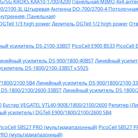
G/5G KROKS KAA10-1700/4200
Панельная MIMO 4x4 антен
0/2100-3L Штыревая
Антенна DO-700/2700-4 Потолочна
Внутренняя, Панельная)
GTell 1/3 high power
Делитель DGTell 1/2 high power
Отв
ый усилитель DS-2100-33BST
PicoCell E900 BS33
PicoCell
инейный усилитель DS-900/1800-40BST
Линейный усилит
силитель DS-1800/2100-33BST v.5925
/1800/2100 SB4
Линейный усилитель DS-900/1800/2100-3
DS-1800/2100/2600-33BST
Линейный усилитель DS-1800/
0
Бустер VEGATEL VTL40-900E/1800/2100/2600
Репитер (Ли
й усилитель) DGTell Е900/1800/2100/2600 SB4
PicoCell 5BS27 PRO (мультидиапазонный)
PicoCell 5BS27 
 PRO (мультидиапазонный)