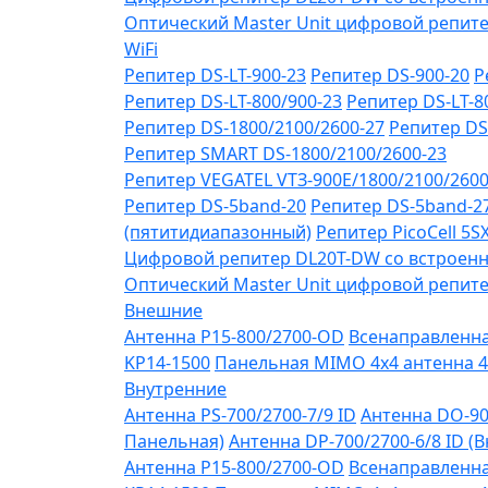
Оптический Master Unit цифровой репите
WiFi
Репитер DS-LT-900-23
Репитер DS-900-20
Р
Репитер DS-LT-800/900-23
Репитер DS-LT-8
Репитер DS-1800/2100/2600-27
Репитер DS
Репитер SMART DS-1800/2100/2600-23
Репитер VЕGATEL VТЗ-900Е/1800/2100/260
Репитер DS-5band-20
Репитер DS-5band-2
(пятитидиапазонный)
Репитер PicoCell 5
Цифровой репитер DL20T-DW со встроенн
Оптический Master Unit цифровой репите
Внешние
Антенна P15-800/2700-OD
Всенаправленная
KP14-1500
Панельная MIMO 4x4 антенна 4
Внутренние
Антенна PS-700/2700-7/9 ID
Антенна DO-90
Панельная)
Антенна DP-700/2700-6/8 ID (
Антенна P15-800/2700-OD
Всенаправленная