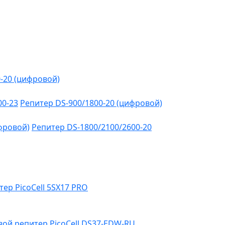
-20 (цифровой)
00-23
Репитер DS-900/1800-20 (цифровой)
фровой)
Репитер DS-1800/2100/2600-20
тер PicoCell 5SX17 PRO
ой репитер PicoCell DS37-EDW-RU