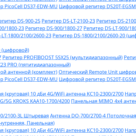
р PicoCell DS37-EDW-MU
Цифровой репитер DS20T-EGSM
епитер DS-900-25
Репитер DS-LT-2100-23
Репитер DS-2100
00/1800-23
Репитер DS-900/1800-27
Репитер DS-LT-900/18
-LT-1800/2100/2600-23
Репитер DS-1800/2100/2600-20 (ци
0 (цифровой)
7
Репитер PROFIBOOST 5SX25 (мультидиапазонный)
Репи
SX23 PRO (пятитидиапазонный)
ой антенной (комплект)
Оптический Remote Unit цифров
р PicoCell DS37-EDW-MU
Цифровой репитер DS20T-EGSM
 (круговая) 10 дБи 4G/WiFi антенна KC10-2300/2700
Напр
G/5G KROKS KAA10-1700/4200
Панельная MIMO 4x4 антен
0/2100-3L Штыревая
Антенна DO-700/2700-4 Потолочна
Внутренняя, Панельная)
 (круговая) 10 дБи 4G/WiFi антенна KC10-2300/2700
Напр