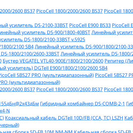
/2000/2600 BS37
PicoCell 1800/2000/2600 BS37
PicoCell 180
ый усилитель DS-2100-33BST
PicoCell E900 BS33
PicoCell
инейный усилитель DS-900/1800-40BST
Линейный усилит
силитель DS-1800/2100-33BST v.5925
/1800/2100 SB4
Линейный усилитель DS-900/1800/2100-3
DS-1800/2100/2600-33BST
Линейный усилитель DS-1800/
0
Бустер VEGATEL VTL40-900E/1800/2100/2600
Репитер (Ли
й усилитель) DGTell Е900/1800/2100/2600 SB4
PicoCell 5BS27 PRO (мультидиапазонный)
PicoCell 5BS27 
 PRO (мультидиапазонный)
/2000/2600 BS37
PicoCell 1800/2000/2600 BS37
PicoCell 180
-155дБн@2x43дБм
Гибридный комбайнер DS-COMB-2-1
Ги
х4-N
C)
Коаксиальный кабель DGTell 10D/FB (CCA, TC) LSZH
Каб
(черный)
ьная сборка 5D-FB 10М NM-NM
Кабельная сборка 5D-F