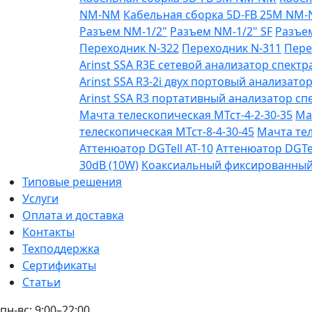
NM-NM
Кабельная сборка 5D-FB 25М NM
Разъем NM-1/2"
Разъем NM-1/2" SF
Разъе
Переходник N-322
Переходник N-311
Пере
Arinst SSA R3Е сетевой анализатор спектра
Arinst SSA R3-2i двух портовый анализатор
Arinst SSA R3 портативный анализатор спе
Мачта телескопическая МТст-4-2-30-35
Ма
телескопическая МТст-8-4-30-45
Мачта тел
Аттенюатор DGTell AT-10
Аттенюатор DGTel
30dB (10W)
Коаксиальный фиксированный а
Типовые решения
Услуги
Оплата и доставка
Контакты
Техподдержка
Сертификаты
Статьи
пн-вс: 9:00–22:00