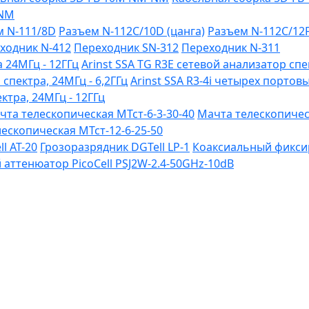
-NM
м N-111/8D
Разъем N-112C/10D (цанга)
Разъем N-112C/12
ходник N-412
Переходник SN-312
Переходник N-311
 24МГц - 12ГГц
Arinst SSA TG R3Е сетевой анализатор спе
 спектра, 24МГц - 6,2ГГц
Arinst SSA R3-4i четырех портов
ктра, 24МГц - 12ГГц
чта телескопическая МТст-6-3-30-40
Мачта телескопическ
ескопическая МТст-12-6-25-50
l AT-20
Грозоразрядник DGTell LP-1
Коаксиальный фиксир
ттенюатор PicoCell PSJ2W-2.4-50GHz-10dB