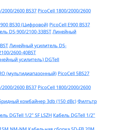
0/2000/2600 BS37
PicoCell 1800/2000/2600
 E900 BS30 (Цифровой)
PicoCell E900 BS37
ель DS-900/2100-33BST
Линейный
3BST
Линейный усилитель DS-
2100/2600-40BST
нейный усилитель) DGTell
PRO (мультидиапазонный)
PicoCell 5BS27
0/2000/2600 BS37
PicoCell 1800/2000/2600
бридный комбайнер 3db (150 dBc)
Филтьтр
ель DGTell 1/2" SF LSZH
Кабель DGTell 1/2"
B 15М NM-NM
Кабельная сборка 5D-FB 20М