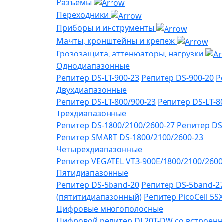
Разъемы
Переходники
Приборы и инструменты
Мачты, кронштейны и крепеж
Грозозащита, аттенюаторы, нагрузки
Однодиапазонные
Репитер DS-LT-900-23
Репитер DS-900-20
Р
Двухдиапазонные
Репитер DS-LT-800/900-23
Репитер DS-LT-8
Трехдиапазонные
Репитер DS-1800/2100/2600-27
Репитер DS
Репитер SMART DS-1800/2100/2600-23
Четырехдиапазонные
Репитер VЕGATEL VТЗ-900Е/1800/2100/260
Пятидиапазонные
Репитер DS-5band-20
Репитер DS-5band-2
(пятитидиапазонный)
Репитер PicoCell 5
Цифровые многополосные
Цифровой репитер DL20T-DW со встроенн