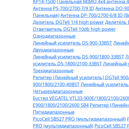
KP14-1500
Панельная MIMO 4x4 антенна 4
Антенна PS-700/2700-7/9 ID
Антенна DO-90
Панельная)
Антенна DP-700/2700-6/8 ID (
Делитель DGTell 1/4 high power
Делитель D
Ответвитель DGTell 10db high power
Однодиапазонные
Линейный усилитель DS-900-33BST
Линейн
Двухдиапазонные
Линейный усилитель DS-900/1800-33BST
Л
усилитель DS-1800/2100-33BST
Линейный у
Трехдиапазонные
Репитер (Линейный усилитель) DGTell 900
900/1800/2100-40BST
Линейный усилитель 
Четырехдиапазонные
Бустер VEGATEL VTL33-900E/1800/2100/260
Е900/1800/2100/2600 SB4
Репитер (Линейны
Пятидиапазонные
PicoCell 5BS27 PRO (мультидиапазонный)
PRO (мультидиапазонный)
PicoCell 5BS27