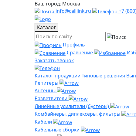
Ваш город: Москва
info@calllink.ru
+7 (800
Каталог
Профиль
Сравнение
Из
Заказать звонок
Каталог продукции
Типовые решения
Вып
Репитеры
Антенны
Разветвители
Линейные усилители (бустеры)
Комбайнеры, диплексеры, фильтры
Кабели
Кабельные сборки