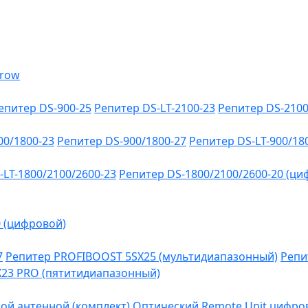
епитер DS-900-25
Репитер DS-LT-2100-23
Репитер DS-2100
00/1800-23
Репитер DS-900/1800-27
Репитер DS-LT-900/18
-LT-1800/2100/2600-23
Репитер DS-1800/2100/2600-20 (ци
0 (цифровой)
7
Репитер PROFIBOOST 5SX25 (мультидиапазонный)
Репи
SX23 PRO (пятитидиапазонный)
ой антенной (комплект)
Оптический Remote Unit цифров