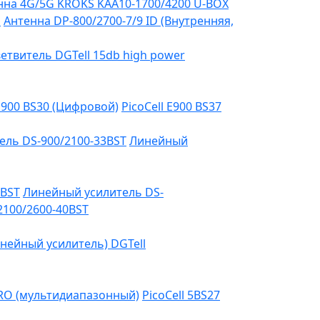
на 4G/5G KROKS KAA10-1700/4200 U-BOX
я
Антенна DP-800/2700-7/9 ID (Внутренняя,
етвитель DGTell 15db high power
 E900 BS30 (Цифровой)
PicoCell E900 BS37
ель DS-900/2100-33BST
Линейный
3BST
Линейный усилитель DS-
2100/2600-40BST
нейный усилитель) DGTell
PRO (мультидиапазонный)
PicoCell 5BS27