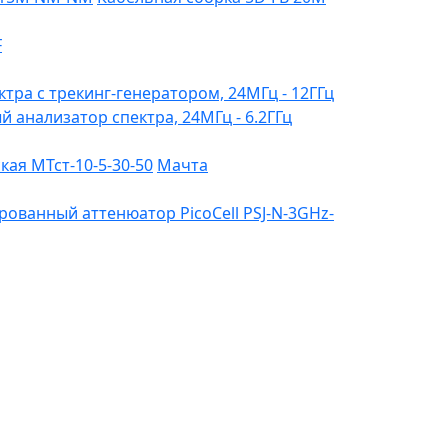
F
ктра с трекинг-генератором, 24МГц - 12ГГц
ый анализатор спектра, 24МГц - 6.2ГГц
ая МТст-10-5-30-50
Мачта
ованный аттенюатор PicoCell PSJ-N-3GHz-