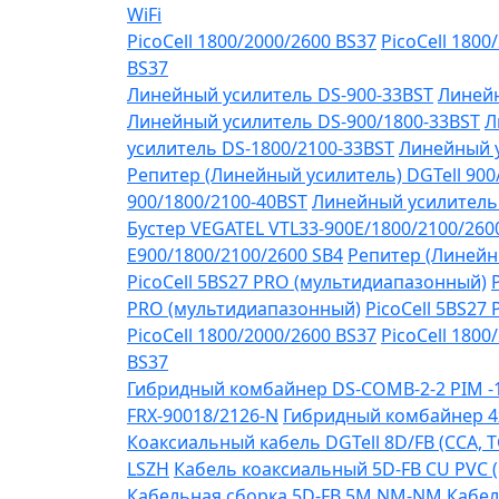
WiFi
PicoCell 1800/2000/2600 BS37
PicoCell 1800
BS37
Линейный усилитель DS-900-33BST
Линейн
Линейный усилитель DS-900/1800-33BST
Л
усилитель DS-1800/2100-33BST
Линейный у
Репитер (Линейный усилитель) DGTell 900
900/1800/2100-40BST
Линейный усилитель 
Бустер VEGATEL VTL33-900E/1800/2100/260
Е900/1800/2100/2600 SB4
Репитер (Линейны
PicoCell 5BS27 PRO (мультидиапазонный)
PRO (мультидиапазонный)
PicoCell 5BS27
PicoCell 1800/2000/2600 BS37
PicoCell 1800
BS37
Гибридный комбайнер DS-COMB-2-2 PIM 
FRX-90018/2126-N
Гибридный комбайнер 4
Коаксиальный кабель DGTell 8D/FB (CCA, T
LSZH
Кабель коаксиальный 5D-FB CU PVC 
Кабельная сборка 5D-FB 5М NM-NM
Кабел