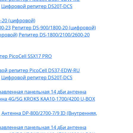
Цифровой репитер DS20T-DCS
-20 (цифровой)
00-23
Репитер DS-900/1800-20 (цифровой)
фровой)
Репитер DS-1800/2100/2600-20
тер PicoCell 5SX17 PRO
ой репитер PicoCell DS37-EDW-RU
Цифровой репитер DS20T-DCS
авленная панельная 14 дБи антенна
на 4G/5G KROKS KAA10-1700/4200 U-BOX
я
Антенна DP-800/2700-7/9 ID (Внутренняя,
авленная панельная 14 дБи антенна