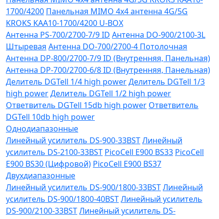
1700/4200
Панельная MIMO 4x4 антенна 4G/5G
KROKS KAA10-1700/4200 U-BOX
Антенна PS-700/2700-7/9 ID
Антенна DO-900/2100-3L
Штыревая
Антенна DO-700/2700-4 Потолочная
Антенна DP-800/2700-7/9 ID (Внутренняя, Панельная)
Антенна DP-700/2700-6/8 ID (Внутренняя, Панельная)
Делитель DGTell 1/4 high power
Делитель DGTell 1/3
high power
Делитель DGTell 1/2 high power
Ответвитель DGTell 15db high power
Ответвитель
DGTell 10db high power
Однодиапазонные
Линейный усилитель DS-900-33BST
Линейный
усилитель DS-2100-33BST
PicoCell E900 BS33
PicoCell
E900 BS30 (Цифровой)
PicoCell E900 BS37
Двухдиапазонные
Линейный усилитель DS-900/1800-33BST
Линейный
усилитель DS-900/1800-40BST
Линейный усилитель
DS-900/2100-33BST
Линейный усилитель DS-