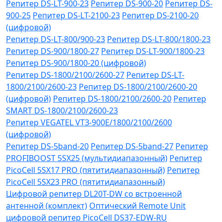
Репитер DS-LT-900-23
Репитер DS-900-20
Репитер DS-
900-25
Репитер DS-LT-2100-23
Репитер DS-2100-20
(цифровой)
Репитер DS-LT-800/900-23
Репитер DS-LT-800/1800-23
Репитер DS-900/1800-27
Репитер DS-LT-900/1800-23
Репитер DS-900/1800-20 (цифровой)
Репитер DS-1800/2100/2600-27
Репитер DS-LT-
1800/2100/2600-23
Репитер DS-1800/2100/2600-20
(цифровой)
Репитер DS-1800/2100/2600-20
Репитер
SMART DS-1800/2100/2600-23
Репитер VЕGATEL VТЗ-900Е/1800/2100/2600
(цифровой)
Репитер DS-5band-20
Репитер DS-5band-27
Репитер
PROFIBOOST 5SX25 (мультидиапазонный)
Репитер
PicoCell 5SX17 PRO (пятитидиапазонный)
Репитер
PicoCell 5SX23 PRO (пятитидиапазонный)
Цифровой репитер DL20T-DW со встроенной
антенной (комплект)
Оптический Remote Unit
цифровой репитер PicoCell DS37-EDW-RU