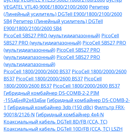
VEGATEL VTL40-900E/1800/2100/2600
Репитер
(Линейный усилитель) DGTell Е900/1800/2100/2600
SB4
Репитер (Линейный усилитель) DGTell
Е900/1800/2100/2600 SB4
PicoCell 5BS27 PRO (мультидиапазонный)
PicoCell
5BS27 PRO (мультидиапазонный)
PicoCell 5BS27 PRO
(мультидиапазонный)
PicoCell 5BS27 PRO
(мультидиапазонный)
PicoCell 5BS27 PRO
(мультидиапазонный)
PicoCell 1800/2000/2600 BS37
PicoCell 1800/2000/2600
BS37
PicoCell 1800/2000/2600 BS37
PicoCell
1800/2000/2600 BS37
PicoCell 1800/2000/2600 BS37
Гибридный комбайнер DS-COMB-2-2 PIM
-155дБн@2x43дБм
Гибридный комбайнер DS-COMB-2-
1
Гибридный комбайнер 3db (150 dBc)
Филтьтр FRX-
90018/2126-N
Гибридный комбайнер 4х4-N
Коаксиальный кабель DGTell 8D/FB (CCA, TC)
Коаксиальный кабель DGTell 10D/FB (CCA, TC) LSZH