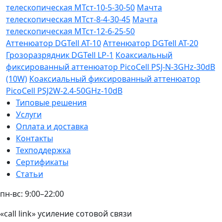
телескопическая МТст-10-5-30-50
Мачта
телескопическая МТст-8-4-30-45
Мачта
телескопическая МТст-12-6-25-50
Аттенюатор DGTell AT-10
Аттенюатор DGTell AT-20
Грозоразрядник DGTell LP-1
Коаксиальный
фиксированный аттенюатор PicoCell PSJ-N-3GHz-30dB
(10W)
Коаксиальный фиксированный аттенюатор
PicoCell PSJ2W-2.4-50GHz-10dB
Типовые решения
Услуги
Оплата и доставка
Контакты
Техподдержка
Сертификаты
Статьи
пн-вс: 9:00–22:00
«call link» усиление сотовой связи