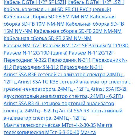
Кабель DGTell 1/2" SF LSZH
Кабель DGTell 1/2" LSZH
Кабель коаксиальный 5D-FB CU PVC (черный)
Кабельная сборка 5D-FB 5М NM-NM
Кабельная
сборка 5D-FB 10М NM-NM
Кабельная сборка 5D-FB
15М NM-NM
Кабельная сборка 5D-FB 20М NM-NM
Кабельная сборка 5D-FB 25М NM-NM
Разъем NM-1/2"
Разъем NM-1/2" SF
Разъем N-111/8D
Разъем N-112C/10D (цанга)
Разъем N-112C/12F
Переходник N-322
Переходник N-311
Переходник N-
412
Переходник SN-312
Переходник N-311
Arinst SSA R3Е сетевой анализатор спектра 24МГц -
12ГГц
Arinst SSA TG R3Е сетевой анализатор спектра с
трекинг-генератором, 24МГц - 12ГГц
Arinst SSA R3-2i
двух портовый анализатор спектра, 24МГц - 6,2ГГц
Arinst SSA R3-4i четырех портовый анализатор
спектра, 24МГц - 6.2ГГц
Arinst SSA R3 портативный
анализатор спектра, 24МГц - 12ГГц
Мачта телескопическая МТст-4-2-30-35
Мачта
телескопическая МТст-6-3-30-40
Мачта