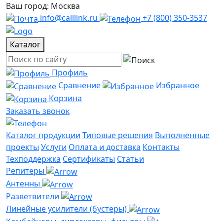
Ваш город: Москва
info@calllink.ru
+7 (800) 350-3537
Каталог
Профиль
Сравнение
Избранное
Корзина
Заказать звонок
Каталог продукции
Типовые решения
Выполненные
проекты
Услуги
Оплата и доставка
Контакты
Техподдержка
Сертификаты
Статьи
Репитеры
Антенны
Разветвители
Линейные усилители (бустеры)