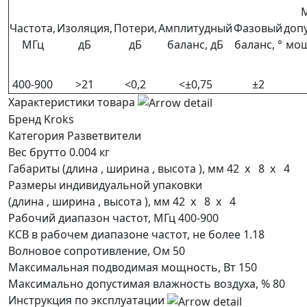
М
Частота,
Изоляция,
Потери,
Амплитудный
Фазовый
доп
МГц
дБ
дБ
баланс, дБ
баланс, °
мощ
400-900
>21
<0,2
<±0,75
±2
Характеристики товара
Бренд
Kroks
Категория
Разветвители
Вес брутто
0.004 кг
Габариты (длина , ширина , высота ), мм
42 x 8 x 4
Размеры индивидуальной упаковки
(длина , ширина , высота ), мм
42 x 8 x 4
Рабочий диапазон частот, МГц
400-900
КСВ в рабочем диапазоне частот, не более
1.18
Волновое сопротивление, Ом
50
Максимальная подводимая мощность, Вт
150
Максимально допустимая влажность воздуха, %
80
Инструкция по эксплуатации