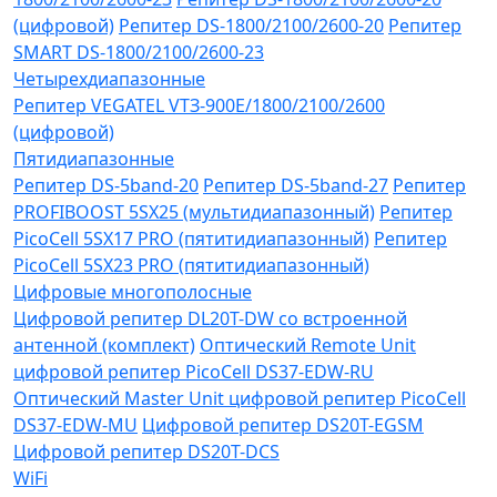
(цифровой)
Репитер DS-1800/2100/2600-20
Репитер
SMART DS-1800/2100/2600-23
Четырехдиапазонные
Репитер VЕGATEL VТЗ-900Е/1800/2100/2600
(цифровой)
Пятидиапазонные
Репитер DS-5band-20
Репитер DS-5band-27
Репитер
PROFIBOOST 5SX25 (мультидиапазонный)
Репитер
PicoCell 5SX17 PRO (пятитидиапазонный)
Репитер
PicoCell 5SX23 PRO (пятитидиапазонный)
Цифровые многополосные
Цифровой репитер DL20T-DW со встроенной
антенной (комплект)
Оптический Remote Unit
цифровой репитер PicoCell DS37-EDW-RU
Оптический Master Unit цифровой репитер PicoCell
DS37-EDW-MU
Цифровой репитер DS20T-EGSM
Цифровой репитер DS20T-DCS
WiFi