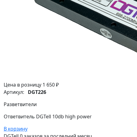
Цена в розницу
1 650 ₽
Артикул:
DGT226
Разветвители
Ответвитель DGTell 10db high power
В корзину
DGTell
0 заказов
за последний
месяц