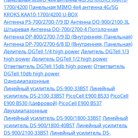
1700/4200
Панельная MIMO 4x4 антенна 4G/5G
KROKS KAA10-1700/4200 U-BOX
Антенна PS-700/2700-7/9 ID
Антенна DO-900/2100-3L
Штыревая
Антенна DO-700/2700-4 Потолочная
Антенна DP-800/2700-7/9 ID (Внутренняя, Панельная)
Антенна DP-700/2700-6/8 ID (Внутренняя, Панельная)
Делитель DGTell 1/4 high power
Делитель DGTell 1/3
high power
Делитель DGTell 1/2 high power
Ответвитель DGTell 15db high power
Ответвитель
DGTell 10db high power
Однодиапазонные
Линейный усилитель DS-900-33BST
Линейный
усилитель DS-2100-33BST
PicoCell E900 BS33
PicoCell
E900 BS30 (Цифровой)
PicoCell E900 BS37
Двухдиапазонные
Линейный усилитель DS-900/1800-33BST
Линейный
усилитель DS-900/1800-40BST
Линейный усилитель
DS-900/2100-33BST
Линейный усилитель DS-