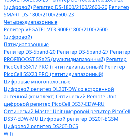
(цифровой)
Репитер DS-1800/2100/2600-20
Репитер
SMART DS-1800/2100/2600-23
Четырехдиапазонные
Репитер VЕGATEL VТЗ-900Е/1800/2100/2600
(цифровой)
Пятидиапазонные
Репитер DS-5band-20
Репитер DS-5band-27
Репитер
PROFIBOOST 5SX25 (мультидиапазонный)
Репитер
PicoCell 5SX17 PRO (пятитидиапазонный)
Репитер
PicoCell 5SX23 PRO (пятитидиапазонный)
Цифровые многополосные
Цифровой репитер DL20T-DW со встроенной
антенной (комплект)
Оптический Remote Unit
цифровой репитер PicoCell DS37-EDW-RU
Оптический Master Unit цифровой репитер PicoCell
DS37-EDW-MU
Цифровой репитер DS20T-EGSM
Цифровой репитер DS20T-DCS
WiFi