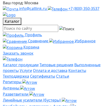
Ваш город: Москва
info@calllink.ru
+7 (800) 350-3537
Каталог
Профиль
Сравнение
Избранное
Корзина
Заказать звонок
Каталог продукции
Типовые решения
Выполненные
проекты
Услуги
Оплата и доставка
Контакты
Техподдержка
Сертификаты
Статьи
Репитеры
Антенны
Разветвители
Линейные усилители (бустеры)