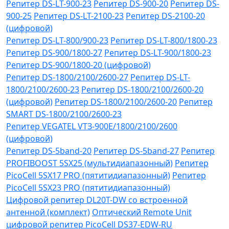
Репитер DS-LT-900-23
Репитер DS-900-20
Репитер DS-
900-25
Репитер DS-LT-2100-23
Репитер DS-2100-20
(цифровой)
Репитер DS-LT-800/900-23
Репитер DS-LT-800/1800-23
Репитер DS-900/1800-27
Репитер DS-LT-900/1800-23
Репитер DS-900/1800-20 (цифровой)
Репитер DS-1800/2100/2600-27
Репитер DS-LT-
1800/2100/2600-23
Репитер DS-1800/2100/2600-20
(цифровой)
Репитер DS-1800/2100/2600-20
Репитер
SMART DS-1800/2100/2600-23
Репитер VЕGATEL VТЗ-900Е/1800/2100/2600
(цифровой)
Репитер DS-5band-20
Репитер DS-5band-27
Репитер
PROFIBOOST 5SX25 (мультидиапазонный)
Репитер
PicoCell 5SX17 PRO (пятитидиапазонный)
Репитер
PicoCell 5SX23 PRO (пятитидиапазонный)
Цифровой репитер DL20T-DW со встроенной
антенной (комплект)
Оптический Remote Unit
цифровой репитер PicoCell DS37-EDW-RU