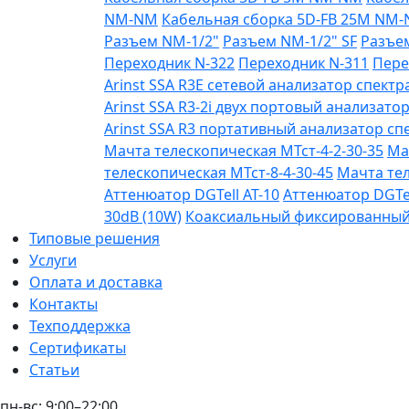
NM-NM
Кабельная сборка 5D-FB 25М NM
Разъем NM-1/2"
Разъем NM-1/2" SF
Разъе
Переходник N-322
Переходник N-311
Пере
Arinst SSA R3Е сетевой анализатор спектра
Arinst SSA R3-2i двух портовый анализатор
Arinst SSA R3 портативный анализатор спе
Мачта телескопическая МТст-4-2-30-35
Ма
телескопическая МТст-8-4-30-45
Мачта тел
Аттенюатор DGTell AT-10
Аттенюатор DGTel
30dB (10W)
Коаксиальный фиксированный а
Типовые решения
Услуги
Оплата и доставка
Контакты
Техподдержка
Сертификаты
Статьи
пн-вс: 9:00–22:00