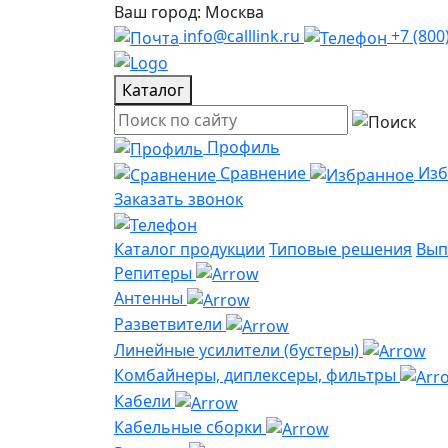
Ваш город: Москва
info@calllink.ru
+7 (800
Каталог
Профиль
Сравнение
Из
Заказать звонок
Каталог продукции
Типовые решения
Вып
Репитеры
Антенны
Разветвители
Линейные усилители (бустеры)
Комбайнеры, диплексеры, фильтры
Кабели
Кабельные сборки