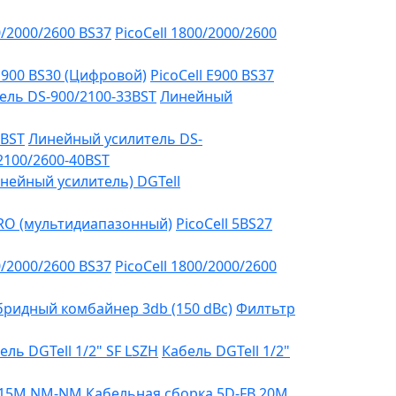
0/2000/2600 BS37
PicoCell 1800/2000/2600
 E900 BS30 (Цифровой)
PicoCell E900 BS37
ель DS-900/2100-33BST
Линейный
3BST
Линейный усилитель DS-
2100/2600-40BST
нейный усилитель) DGTell
PRO (мультидиапазонный)
PicoCell 5BS27
0/2000/2600 BS37
PicoCell 1800/2000/2600
бридный комбайнер 3db (150 dBc)
Филтьтр
ель DGTell 1/2" SF LSZH
Кабель DGTell 1/2"
B 15М NM-NM
Кабельная сборка 5D-FB 20М