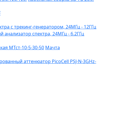
F
ктра с трекинг-генератором, 24МГц - 12ГГц
ый анализатор спектра, 24МГц - 6.2ГГц
ая МТст-10-5-30-50
Мачта
ованный аттенюатор PicoCell PSJ-N-3GHz-