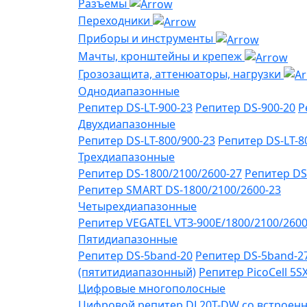
Разъемы
Переходники
Приборы и инструменты
Мачты, кронштейны и крепеж
Грозозащита, аттенюаторы, нагрузки
Однодиапазонные
Репитер DS-LT-900-23
Репитер DS-900-20
Р
Двухдиапазонные
Репитер DS-LT-800/900-23
Репитер DS-LT-8
Трехдиапазонные
Репитер DS-1800/2100/2600-27
Репитер DS
Репитер SMART DS-1800/2100/2600-23
Четырехдиапазонные
Репитер VЕGATEL VТЗ-900Е/1800/2100/260
Пятидиапазонные
Репитер DS-5band-20
Репитер DS-5band-2
(пятитидиапазонный)
Репитер PicoCell 5
Цифровые многополосные
Цифровой репитер DL20T-DW со встроенн