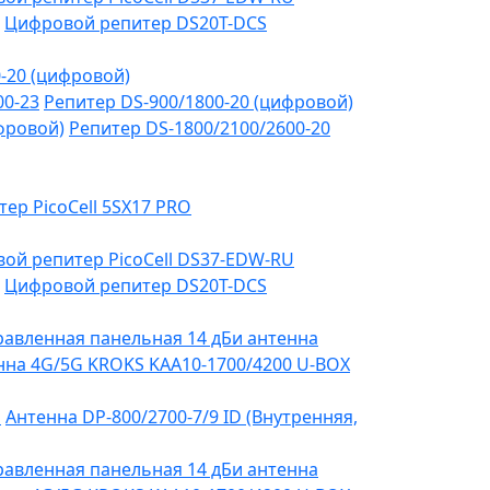
Цифровой репитер DS20T-DCS
-20 (цифровой)
00-23
Репитер DS-900/1800-20 (цифровой)
фровой)
Репитер DS-1800/2100/2600-20
тер PicoCell 5SX17 PRO
ой репитер PicoCell DS37-EDW-RU
Цифровой репитер DS20T-DCS
авленная панельная 14 дБи антенна
на 4G/5G KROKS KAA10-1700/4200 U-BOX
я
Антенна DP-800/2700-7/9 ID (Внутренняя,
авленная панельная 14 дБи антенна