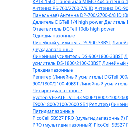
KP14-1500
Панельная MIMO 4x4 антенна 4
Антенна PS-700/2700-7/9 ID
Антенна DO-90
Панельная)
Антенна DP-700/2700-6/8 ID (
Делитель DGTell 1/4 high power
Делитель D
Ответвитель DGTell 10db high power
Однодиапазонные
Линейный усилитель DS-900-33BST
Линейн
Двухдиапазонные
Линейный усилитель DS-900/1800-33BST
Л
усилитель DS-1800/2100-33BST
Линейный у
Трехдиапазонные
Репитер (Линейный усилитель) DGTell 900
900/1800/2100-40BST
Линейный усилитель 
Четырехдиапазонные
Бустер VEGATEL VTL33-900E/1800/2100/260
Е900/1800/2100/2600 SB4
Репитер (Линейны
Пятидиапазонные
PicoCell 5BS27 PRO (мультидиапазонный)
PRO (мультидиапазонный)
PicoCell 5BS27