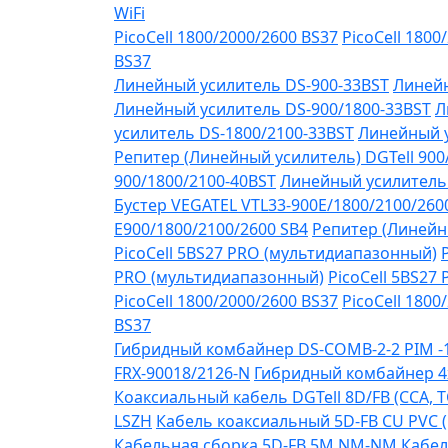
WiFi
PicoCell 1800/2000/2600 BS37
PicoCell 1800
BS37
Линейный усилитель DS-900-33BST
Линейн
Линейный усилитель DS-900/1800-33BST
Л
усилитель DS-1800/2100-33BST
Линейный у
Репитер (Линейный усилитель) DGTell 900
900/1800/2100-40BST
Линейный усилитель 
Бустер VEGATEL VTL33-900E/1800/2100/260
Е900/1800/2100/2600 SB4
Репитер (Линейны
PicoCell 5BS27 PRO (мультидиапазонный)
PRO (мультидиапазонный)
PicoCell 5BS27
PicoCell 1800/2000/2600 BS37
PicoCell 1800
BS37
Гибридный комбайнер DS-COMB-2-2 PIM 
FRX-90018/2126-N
Гибридный комбайнер 4
Коаксиальный кабель DGTell 8D/FB (CCA, T
LSZH
Кабель коаксиальный 5D-FB CU PVC 
Кабельная сборка 5D-FB 5М NM-NM
Кабел