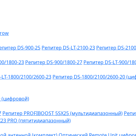
епитер DS-900-25
Репитер DS-LT-2100-23
Репитер DS-2100
00/1800-23
Репитер DS-900/1800-27
Репитер DS-LT-900/18
-LT-1800/2100/2600-23
Репитер DS-1800/2100/2600-20 (ци
0 (цифровой)
7
Репитер PROFIBOOST 5SX25 (мультидиапазонный)
Репи
SX23 PRO (пятитидиапазонный)
ой антенной (комплект)
Оптический Remote Unit цифров