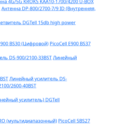
на 4G/5G KROKS KAA10-1700/4200 U-BOX
я
Антенна DP-800/2700-7/9 ID (Внутренняя,
етвитель DGTell 15db high power
 E900 BS30 (Цифровой)
PicoCell E900 BS37
ель DS-900/2100-33BST
Линейный
3BST
Линейный усилитель DS-
2100/2600-40BST
нейный усилитель) DGTell
PRO (мультидиапазонный)
PicoCell 5BS27