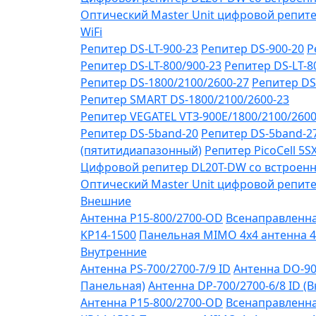
Оптический Master Unit цифровой репите
WiFi
Репитер DS-LT-900-23
Репитер DS-900-20
Р
Репитер DS-LT-800/900-23
Репитер DS-LT-8
Репитер DS-1800/2100/2600-27
Репитер DS
Репитер SMART DS-1800/2100/2600-23
Репитер VЕGATEL VТЗ-900Е/1800/2100/260
Репитер DS-5band-20
Репитер DS-5band-2
(пятитидиапазонный)
Репитер PicoCell 5
Цифровой репитер DL20T-DW со встроенн
Оптический Master Unit цифровой репите
Внешние
Антенна P15-800/2700-OD
Всенаправленная
KP14-1500
Панельная MIMO 4x4 антенна 4
Внутренние
Антенна PS-700/2700-7/9 ID
Антенна DO-90
Панельная)
Антенна DP-700/2700-6/8 ID (
Антенна P15-800/2700-OD
Всенаправленная