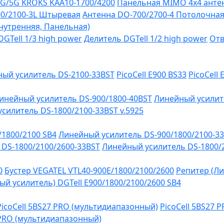
G/5G KROKS KAA10-1700/4200
Панельная MIMO 4x4 антен
0/2100-3L Штыревая
Антенна DO-700/2700-4 Потолочна
Внутренняя, Панельная)
GTell 1/3 high power
Делитель DGTell 1/2 high power
Отв
ый усилитель DS-2100-33BST
PicoCell E900 BS33
PicoCell
инейный усилитель DS-900/1800-40BST
Линейный усилит
силитель DS-1800/2100-33BST v.5925
/1800/2100 SB4
Линейный усилитель DS-900/1800/2100-3
DS-1800/2100/2600-33BST
Линейный усилитель DS-1800/
0
Бустер VEGATEL VTL40-900E/1800/2100/2600
Репитер (Ли
й усилитель) DGTell Е900/1800/2100/2600 SB4
PicoCell 5BS27 PRO (мультидиапазонный)
PicoCell 5BS27 
 PRO (мультидиапазонный)