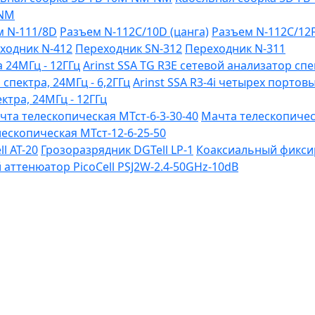
-NM
м N-111/8D
Разъем N-112C/10D (цанга)
Разъем N-112C/12
ходник N-412
Переходник SN-312
Переходник N-311
 24МГц - 12ГГц
Arinst SSA TG R3Е сетевой анализатор спе
 спектра, 24МГц - 6,2ГГц
Arinst SSA R3-4i четырех портов
ктра, 24МГц - 12ГГц
чта телескопическая МТст-6-3-30-40
Мачта телескопическ
ескопическая МТст-12-6-25-50
l AT-20
Грозоразрядник DGTell LP-1
Коаксиальный фиксир
ттенюатор PicoCell PSJ2W-2.4-50GHz-10dB