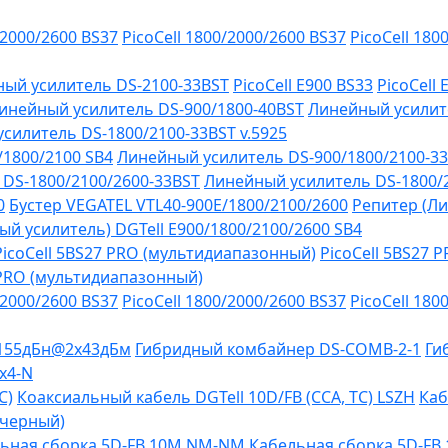
/2000/2600 BS37
PicoCell 1800/2000/2600 BS37
PicoCell 180
ый усилитель DS-2100-33BST
PicoCell E900 BS33
PicoCell
инейный усилитель DS-900/1800-40BST
Линейный усилит
силитель DS-1800/2100-33BST v.5925
/1800/2100 SB4
Линейный усилитель DS-900/1800/2100-3
DS-1800/2100/2600-33BST
Линейный усилитель DS-1800/
0
Бустер VEGATEL VTL40-900E/1800/2100/2600
Репитер (Ли
й усилитель) DGTell Е900/1800/2100/2600 SB4
PicoCell 5BS27 PRO (мультидиапазонный)
PicoCell 5BS27 
 PRO (мультидиапазонный)
/2000/2600 BS37
PicoCell 1800/2000/2600 BS37
PicoCell 180
-155дБн@2x43дБм
Гибридный комбайнер DS-COMB-2-1
Ги
х4-N
C)
Коаксиальный кабель DGTell 10D/FB (CCA, TC) LSZH
Каб
(черный)
ьная сборка 5D-FB 10М NM-NM
Кабельная сборка 5D-F