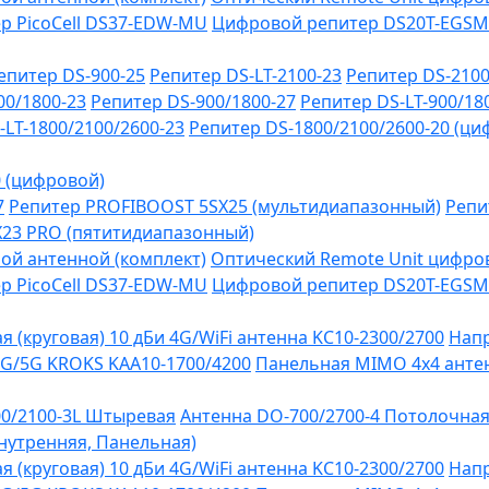
р PicoCell DS37-EDW-MU
Цифровой репитер DS20T-EGSM
епитер DS-900-25
Репитер DS-LT-2100-23
Репитер DS-2100
00/1800-23
Репитер DS-900/1800-27
Репитер DS-LT-900/18
-LT-1800/2100/2600-23
Репитер DS-1800/2100/2600-20 (ци
0 (цифровой)
7
Репитер PROFIBOOST 5SX25 (мультидиапазонный)
Репи
SX23 PRO (пятитидиапазонный)
ой антенной (комплект)
Оптический Remote Unit цифров
р PicoCell DS37-EDW-MU
Цифровой репитер DS20T-EGSM
 (круговая) 10 дБи 4G/WiFi антенна KC10-2300/2700
Напр
G/5G KROKS KAA10-1700/4200
Панельная MIMO 4x4 антен
0/2100-3L Штыревая
Антенна DO-700/2700-4 Потолочна
Внутренняя, Панельная)
 (круговая) 10 дБи 4G/WiFi антенна KC10-2300/2700
Напр