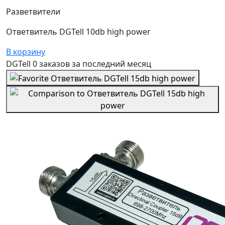
Разветвители
Ответвитель DGTell 10db high power
В корзину
DGTell
0 заказов
за последний
месяц