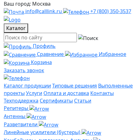
Ваш город: Москва
info@calllink.ru
+7 (800) 350-3537
Каталог
Профиль
Сравнение
Избранное
Корзина
Заказать звонок
Каталог продукции
Типовые решения
Выполненные
проекты
Услуги
Оплата и доставка
Контакты
Техподдержка
Сертификаты
Статьи
Репитеры
Антенны
Разветвители
Линейные усилители (бустеры)