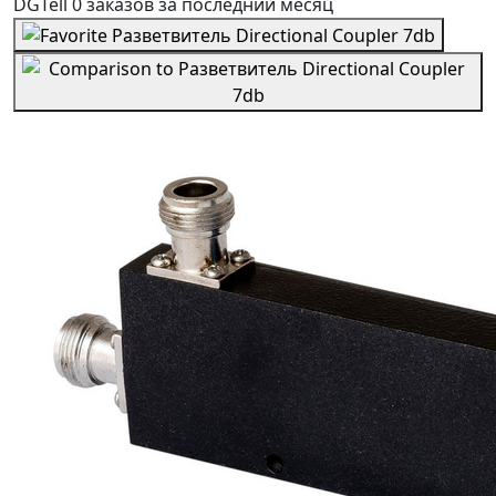
DGTell
0 заказов
за последний
месяц