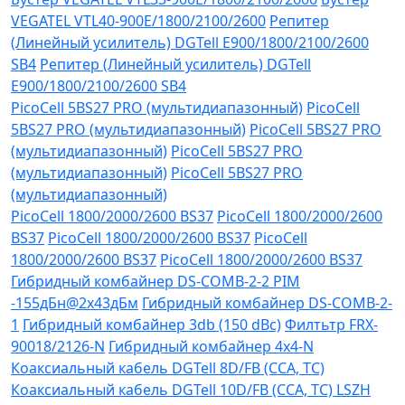
VEGATEL VTL40-900E/1800/2100/2600
Репитер
(Линейный усилитель) DGTell Е900/1800/2100/2600
SB4
Репитер (Линейный усилитель) DGTell
Е900/1800/2100/2600 SB4
PicoCell 5BS27 PRO (мультидиапазонный)
PicoCell
5BS27 PRO (мультидиапазонный)
PicoCell 5BS27 PRO
(мультидиапазонный)
PicoCell 5BS27 PRO
(мультидиапазонный)
PicoCell 5BS27 PRO
(мультидиапазонный)
PicoCell 1800/2000/2600 BS37
PicoCell 1800/2000/2600
BS37
PicoCell 1800/2000/2600 BS37
PicoCell
1800/2000/2600 BS37
PicoCell 1800/2000/2600 BS37
Гибридный комбайнер DS-COMB-2-2 PIM
-155дБн@2x43дБм
Гибридный комбайнер DS-COMB-2-
1
Гибридный комбайнер 3db (150 dBc)
Филтьтр FRX-
90018/2126-N
Гибридный комбайнер 4х4-N
Коаксиальный кабель DGTell 8D/FB (CCA, TC)
Коаксиальный кабель DGTell 10D/FB (CCA, TC) LSZH