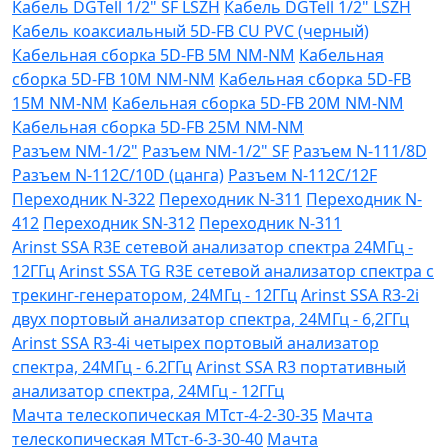
Кабель DGTell 1/2" SF LSZH
Кабель DGTell 1/2" LSZH
Кабель коаксиальный 5D-FB CU PVC (черный)
Кабельная сборка 5D-FB 5М NM-NM
Кабельная
сборка 5D-FB 10М NM-NM
Кабельная сборка 5D-FB
15М NM-NM
Кабельная сборка 5D-FB 20М NM-NM
Кабельная сборка 5D-FB 25М NM-NM
Разъем NM-1/2"
Разъем NM-1/2" SF
Разъем N-111/8D
Разъем N-112C/10D (цанга)
Разъем N-112C/12F
Переходник N-322
Переходник N-311
Переходник N-
412
Переходник SN-312
Переходник N-311
Arinst SSA R3Е сетевой анализатор спектра 24МГц -
12ГГц
Arinst SSA TG R3Е сетевой анализатор спектра с
трекинг-генератором, 24МГц - 12ГГц
Arinst SSA R3-2i
двух портовый анализатор спектра, 24МГц - 6,2ГГц
Arinst SSA R3-4i четырех портовый анализатор
спектра, 24МГц - 6.2ГГц
Arinst SSA R3 портативный
анализатор спектра, 24МГц - 12ГГц
Мачта телескопическая МТст-4-2-30-35
Мачта
телескопическая МТст-6-3-30-40
Мачта