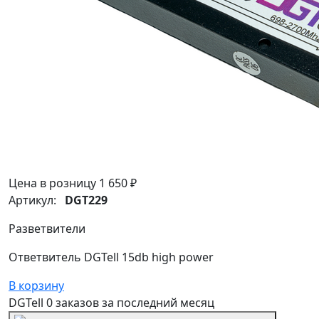
Цена в розницу
1 650 ₽
Артикул:
DGT229
Разветвители
Ответвитель DGTell 15db high power
В корзину
DGTell
0 заказов
за последний
месяц