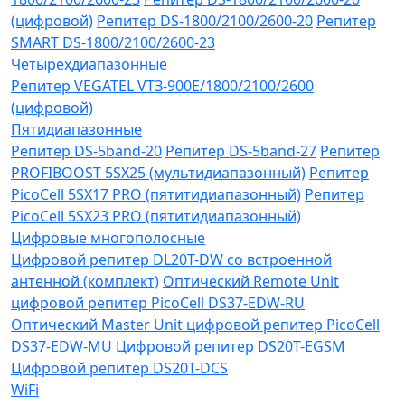
(цифровой)
Репитер DS-1800/2100/2600-20
Репитер
SMART DS-1800/2100/2600-23
Четырехдиапазонные
Репитер VЕGATEL VТЗ-900Е/1800/2100/2600
(цифровой)
Пятидиапазонные
Репитер DS-5band-20
Репитер DS-5band-27
Репитер
PROFIBOOST 5SX25 (мультидиапазонный)
Репитер
PicoCell 5SX17 PRO (пятитидиапазонный)
Репитер
PicoCell 5SX23 PRO (пятитидиапазонный)
Цифровые многополосные
Цифровой репитер DL20T-DW со встроенной
антенной (комплект)
Оптический Remote Unit
цифровой репитер PicoCell DS37-EDW-RU
Оптический Master Unit цифровой репитер PicoCell
DS37-EDW-MU
Цифровой репитер DS20T-EGSM
Цифровой репитер DS20T-DCS
WiFi