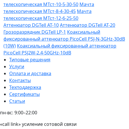
телескопическая МТст-10-5-30-50
Мачта
телескопическая МТст-8-4-30-45
Мачта
телескопическая МТст-12-6-25-50
Аттенюатор DGTell AT-10
Аттенюатор DGTell AT-20
Грозоразрядник DGTell LP-1
Коаксиальный
фиксированный аттенюатор PicoCell PSJ-N-3GHz-30dB
(10W)
Коаксиальный фиксированный аттенюатор
PicoCell PSJ2W-2.4-50GHz-10dB
Типовые решения
Услуги
Оплата и доставка
Контакты
Техподдержка
Сертификаты
Статьи
пн-вс: 9:00–22:00
«call link» усиление сотовой связи