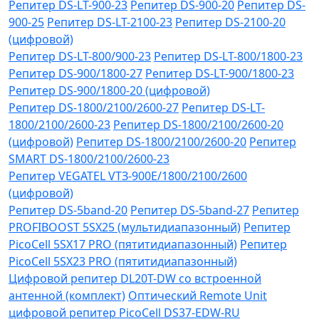
Репитер DS-LT-900-23
Репитер DS-900-20
Репитер DS-
900-25
Репитер DS-LT-2100-23
Репитер DS-2100-20
(цифровой)
Репитер DS-LT-800/900-23
Репитер DS-LT-800/1800-23
Репитер DS-900/1800-27
Репитер DS-LT-900/1800-23
Репитер DS-900/1800-20 (цифровой)
Репитер DS-1800/2100/2600-27
Репитер DS-LT-
1800/2100/2600-23
Репитер DS-1800/2100/2600-20
(цифровой)
Репитер DS-1800/2100/2600-20
Репитер
SMART DS-1800/2100/2600-23
Репитер VЕGATEL VТЗ-900Е/1800/2100/2600
(цифровой)
Репитер DS-5band-20
Репитер DS-5band-27
Репитер
PROFIBOOST 5SX25 (мультидиапазонный)
Репитер
PicoCell 5SX17 PRO (пятитидиапазонный)
Репитер
PicoCell 5SX23 PRO (пятитидиапазонный)
Цифровой репитер DL20T-DW со встроенной
антенной (комплект)
Оптический Remote Unit
цифровой репитер PicoCell DS37-EDW-RU