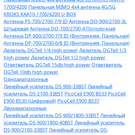
1700/4200
Панельная MIMO 4x4 антенна 4G/5G
KROKS KAA10-1700/4200 U-BOX
Антенна PS-700/2700-7/9 ID
Антенна DO-900/2100-3L
Штыревая
Антенна DO-700/2700-4 Потолочная
Антенна DP-800/2700-7/9 ID (Внутренняя, Панельная)
Антенна DP-700/2700-6/8 ID (Внутренняя, Панельная)
Делитель DGTell 1/4 high power
Делитель DGTell 1/3
high power
Делитель DGTell 1/2 high power
Ответвитель DGTell 15db high power
Ответвитель
DGTell 10db high power
Однодиапазонные
Линейный усилитель DS-900-33BST
Линейный
усилитель DS-2100-33BST
PicoCell E900 BS33
PicoCell
E900 BS30 (Цифровой)
PicoCell E900 BS37
Двухдиапазонные
Линейный усилитель DS-900/1800-33BST
Линейный
усилитель DS-900/1800-40BST
Линейный усилитель
DS-900/2100-33BST
Линейный усилитель DS-