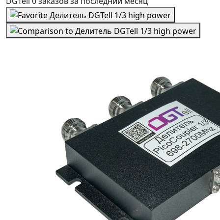
DGTell
0 заказов
за последний
месяц