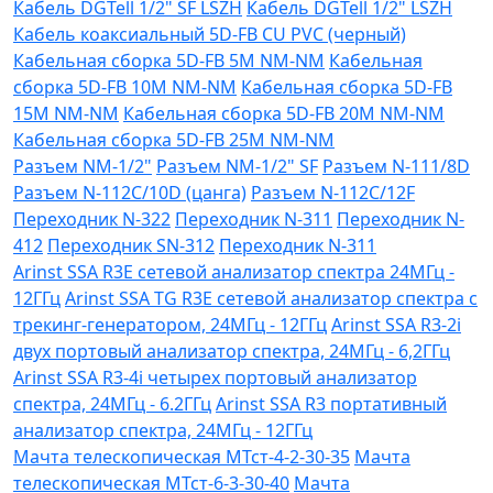
Кабель DGTell 1/2" SF LSZH
Кабель DGTell 1/2" LSZH
Кабель коаксиальный 5D-FB CU PVC (черный)
Кабельная сборка 5D-FB 5М NM-NM
Кабельная
сборка 5D-FB 10М NM-NM
Кабельная сборка 5D-FB
15М NM-NM
Кабельная сборка 5D-FB 20М NM-NM
Кабельная сборка 5D-FB 25М NM-NM
Разъем NM-1/2"
Разъем NM-1/2" SF
Разъем N-111/8D
Разъем N-112C/10D (цанга)
Разъем N-112C/12F
Переходник N-322
Переходник N-311
Переходник N-
412
Переходник SN-312
Переходник N-311
Arinst SSA R3Е сетевой анализатор спектра 24МГц -
12ГГц
Arinst SSA TG R3Е сетевой анализатор спектра с
трекинг-генератором, 24МГц - 12ГГц
Arinst SSA R3-2i
двух портовый анализатор спектра, 24МГц - 6,2ГГц
Arinst SSA R3-4i четырех портовый анализатор
спектра, 24МГц - 6.2ГГц
Arinst SSA R3 портативный
анализатор спектра, 24МГц - 12ГГц
Мачта телескопическая МТст-4-2-30-35
Мачта
телескопическая МТст-6-3-30-40
Мачта