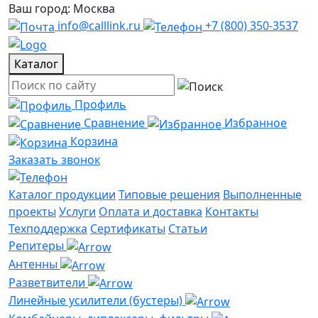
Ваш город: Москва
info@calllink.ru
+7 (800) 350-3537
Каталог
Профиль
Сравнение
Избранное
Корзина
Заказать звонок
Каталог продукции
Типовые решения
Выполненные
проекты
Услуги
Оплата и доставка
Контакты
Техподдержка
Сертификаты
Статьи
Репитеры
Антенны
Разветвители
Линейные усилители (бустеры)