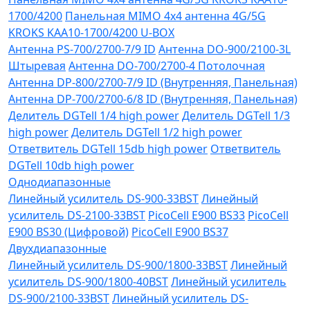
1700/4200
Панельная MIMO 4x4 антенна 4G/5G
KROKS KAA10-1700/4200 U-BOX
Антенна PS-700/2700-7/9 ID
Антенна DO-900/2100-3L
Штыревая
Антенна DO-700/2700-4 Потолочная
Антенна DP-800/2700-7/9 ID (Внутренняя, Панельная)
Антенна DP-700/2700-6/8 ID (Внутренняя, Панельная)
Делитель DGTell 1/4 high power
Делитель DGTell 1/3
high power
Делитель DGTell 1/2 high power
Ответвитель DGTell 15db high power
Ответвитель
DGTell 10db high power
Однодиапазонные
Линейный усилитель DS-900-33BST
Линейный
усилитель DS-2100-33BST
PicoCell E900 BS33
PicoCell
E900 BS30 (Цифровой)
PicoCell E900 BS37
Двухдиапазонные
Линейный усилитель DS-900/1800-33BST
Линейный
усилитель DS-900/1800-40BST
Линейный усилитель
DS-900/2100-33BST
Линейный усилитель DS-