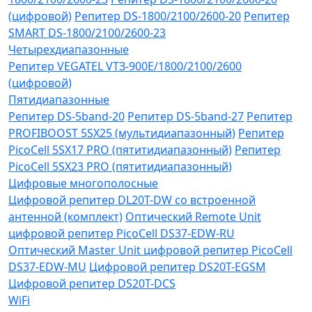
(цифровой)
Репитер DS-1800/2100/2600-20
Репитер
SMART DS-1800/2100/2600-23
Четырехдиапазонные
Репитер VЕGATEL VТЗ-900Е/1800/2100/2600
(цифровой)
Пятидиапазонные
Репитер DS-5band-20
Репитер DS-5band-27
Репитер
PROFIBOOST 5SX25 (мультидиапазонный)
Репитер
PicoCell 5SX17 PRO (пятитидиапазонный)
Репитер
PicoCell 5SX23 PRO (пятитидиапазонный)
Цифровые многополосные
Цифровой репитер DL20T-DW со встроенной
антенной (комплект)
Оптический Remote Unit
цифровой репитер PicoCell DS37-EDW-RU
Оптический Master Unit цифровой репитер PicoCell
DS37-EDW-MU
Цифровой репитер DS20T-EGSM
Цифровой репитер DS20T-DCS
WiFi