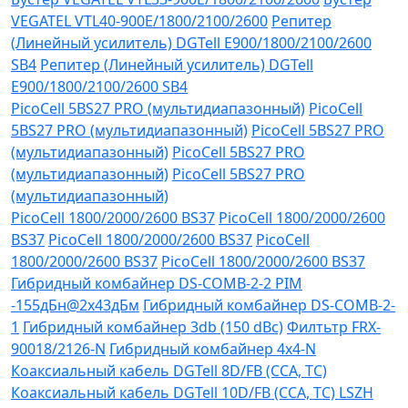
VEGATEL VTL40-900E/1800/2100/2600
Репитер
(Линейный усилитель) DGTell Е900/1800/2100/2600
SB4
Репитер (Линейный усилитель) DGTell
Е900/1800/2100/2600 SB4
PicoCell 5BS27 PRO (мультидиапазонный)
PicoCell
5BS27 PRO (мультидиапазонный)
PicoCell 5BS27 PRO
(мультидиапазонный)
PicoCell 5BS27 PRO
(мультидиапазонный)
PicoCell 5BS27 PRO
(мультидиапазонный)
PicoCell 1800/2000/2600 BS37
PicoCell 1800/2000/2600
BS37
PicoCell 1800/2000/2600 BS37
PicoCell
1800/2000/2600 BS37
PicoCell 1800/2000/2600 BS37
Гибридный комбайнер DS-COMB-2-2 PIM
-155дБн@2x43дБм
Гибридный комбайнер DS-COMB-2-
1
Гибридный комбайнер 3db (150 dBc)
Филтьтр FRX-
90018/2126-N
Гибридный комбайнер 4х4-N
Коаксиальный кабель DGTell 8D/FB (CCA, TC)
Коаксиальный кабель DGTell 10D/FB (CCA, TC) LSZH