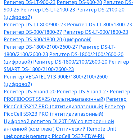
Репитер DS-LT-900-23
Репитер DS-900-20
Репитер DS-
900-25
Репитер DS-LT-2100-23
Репитер DS-2100-20
(цифровой)
Репитер DS-LT-800/900-23
Репитер DS-LT-800/1800-23
Репитер DS-900/1800-27
Репитер DS-LT-900/1800-23
Репитер DS-900/1800-20 (цифровой)
Репитер DS-1800/2100/2600-27
Репитер DS-LT-
1800/2100/2600-23
Репитер DS-1800/2100/2600-20
(цифровой)
Репитер DS-1800/2100/2600-20
Репитер
SMART DS-1800/2100/2600-23
Репитер VЕGATEL VТЗ-900Е/1800/2100/2600
(цифровой)
Репитер DS-5band-20
Репитер DS-5band-27
Репитер
PROFIBOOST 5SX25 (мультидиапазонный)
Репитер
PicoCell 5SX17 PRO (пятитидиапазонный)
Репитер
PicoCell 5SX23 PRO (пятитидиапазонный)
Цифровой репитер DL20T-DW со встроенной
антенной (комплект)
Оптический Remote Unit
цифровой репитер PicoCell DS37-EDW-RU