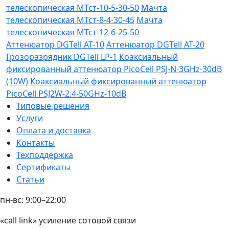
телескопическая МТст-10-5-30-50
Мачта
телескопическая МТст-8-4-30-45
Мачта
телескопическая МТст-12-6-25-50
Аттенюатор DGTell AT-10
Аттенюатор DGTell AT-20
Грозоразрядник DGTell LP-1
Коаксиальный
фиксированный аттенюатор PicoCell PSJ-N-3GHz-30dB
(10W)
Коаксиальный фиксированный аттенюатор
PicoCell PSJ2W-2.4-50GHz-10dB
Типовые решения
Услуги
Оплата и доставка
Контакты
Техподдержка
Сертификаты
Статьи
пн-вс: 9:00–22:00
«call link» усиление сотовой связи