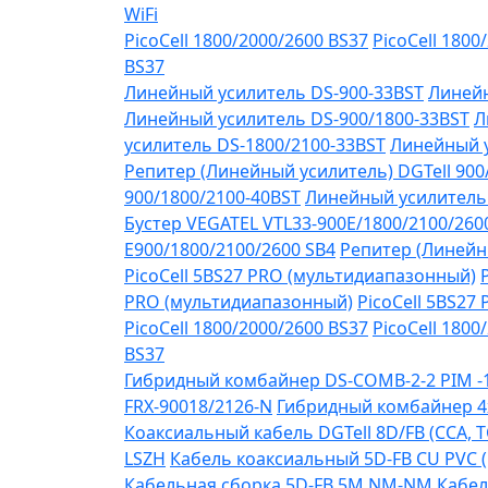
WiFi
PicoCell 1800/2000/2600 BS37
PicoCell 1800
BS37
Линейный усилитель DS-900-33BST
Линейн
Линейный усилитель DS-900/1800-33BST
Л
усилитель DS-1800/2100-33BST
Линейный у
Репитер (Линейный усилитель) DGTell 900
900/1800/2100-40BST
Линейный усилитель 
Бустер VEGATEL VTL33-900E/1800/2100/260
Е900/1800/2100/2600 SB4
Репитер (Линейны
PicoCell 5BS27 PRO (мультидиапазонный)
PRO (мультидиапазонный)
PicoCell 5BS27
PicoCell 1800/2000/2600 BS37
PicoCell 1800
BS37
Гибридный комбайнер DS-COMB-2-2 PIM 
FRX-90018/2126-N
Гибридный комбайнер 4
Коаксиальный кабель DGTell 8D/FB (CCA, T
LSZH
Кабель коаксиальный 5D-FB CU PVC 
Кабельная сборка 5D-FB 5М NM-NM
Кабел