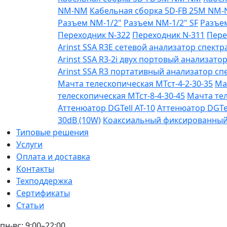
NM-NM
Кабельная сборка 5D-FB 25М NM
Разъем NM-1/2"
Разъем NM-1/2" SF
Разъе
Переходник N-322
Переходник N-311
Пере
Arinst SSA R3Е сетевой анализатор спектра
Arinst SSA R3-2i двух портовый анализатор
Arinst SSA R3 портативный анализатор спе
Мачта телескопическая МТст-4-2-30-35
Ма
телескопическая МТст-8-4-30-45
Мачта тел
Аттенюатор DGTell AT-10
Аттенюатор DGTel
30dB (10W)
Коаксиальный фиксированный а
Типовые решения
Услуги
Оплата и доставка
Контакты
Техподдержка
Сертификаты
Статьи
пн-вс: 9:00–22:00