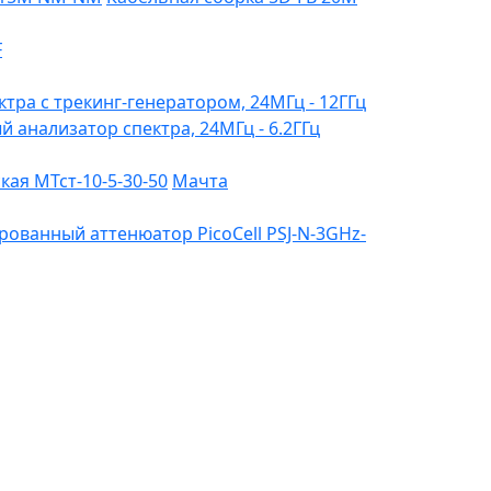
F
ктра с трекинг-генератором, 24МГц - 12ГГц
ый анализатор спектра, 24МГц - 6.2ГГц
ая МТст-10-5-30-50
Мачта
ованный аттенюатор PicoCell PSJ-N-3GHz-