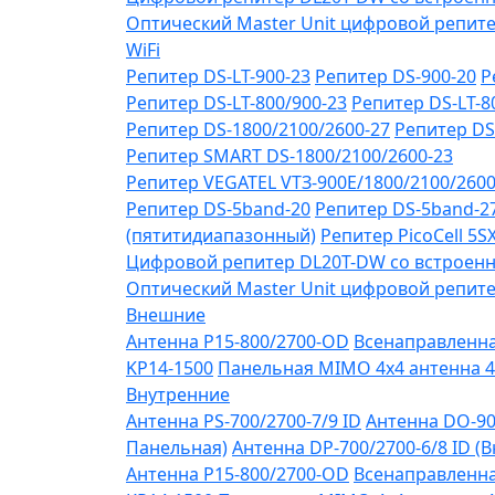
Оптический Master Unit цифровой репите
WiFi
Репитер DS-LT-900-23
Репитер DS-900-20
Р
Репитер DS-LT-800/900-23
Репитер DS-LT-8
Репитер DS-1800/2100/2600-27
Репитер DS
Репитер SMART DS-1800/2100/2600-23
Репитер VЕGATEL VТЗ-900Е/1800/2100/260
Репитер DS-5band-20
Репитер DS-5band-2
(пятитидиапазонный)
Репитер PicoCell 5
Цифровой репитер DL20T-DW со встроенн
Оптический Master Unit цифровой репите
Внешние
Антенна P15-800/2700-OD
Всенаправленная
KP14-1500
Панельная MIMO 4x4 антенна 4
Внутренние
Антенна PS-700/2700-7/9 ID
Антенна DO-90
Панельная)
Антенна DP-700/2700-6/8 ID (
Антенна P15-800/2700-OD
Всенаправленная