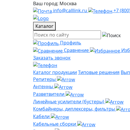
Ваш город: Москва
info@calllink.ru
+7 (800
Каталог
Профиль
Сравнение
Из
Заказать звонок
Каталог продукции
Типовые решения
Вып
Репитеры
Антенны
Разветвители
Линейные усилители (бустеры)
Комбайнеры, диплексеры, фильтры
Кабели
Кабельные сборки