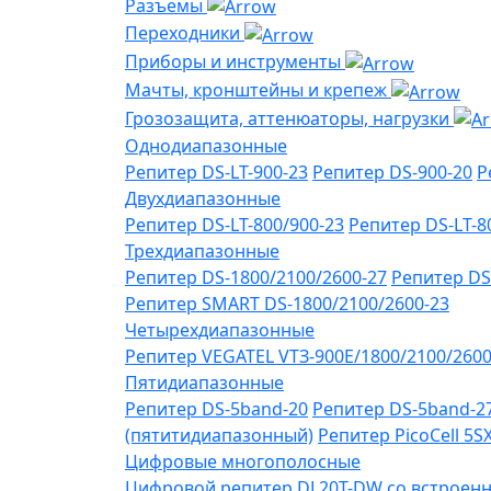
Разъемы
Переходники
Приборы и инструменты
Мачты, кронштейны и крепеж
Грозозащита, аттенюаторы, нагрузки
Однодиапазонные
Репитер DS-LT-900-23
Репитер DS-900-20
Р
Двухдиапазонные
Репитер DS-LT-800/900-23
Репитер DS-LT-8
Трехдиапазонные
Репитер DS-1800/2100/2600-27
Репитер DS
Репитер SMART DS-1800/2100/2600-23
Четырехдиапазонные
Репитер VЕGATEL VТЗ-900Е/1800/2100/260
Пятидиапазонные
Репитер DS-5band-20
Репитер DS-5band-2
(пятитидиапазонный)
Репитер PicoCell 5
Цифровые многополосные
Цифровой репитер DL20T-DW со встроенн