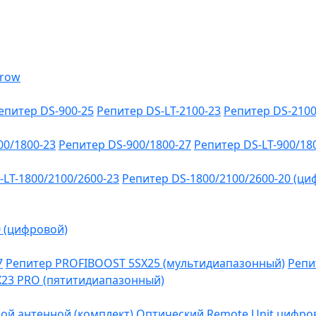
епитер DS-900-25
Репитер DS-LT-2100-23
Репитер DS-2100
00/1800-23
Репитер DS-900/1800-27
Репитер DS-LT-900/18
-LT-1800/2100/2600-23
Репитер DS-1800/2100/2600-20 (ци
0 (цифровой)
7
Репитер PROFIBOOST 5SX25 (мультидиапазонный)
Репи
SX23 PRO (пятитидиапазонный)
ой антенной (комплект)
Оптический Remote Unit цифров