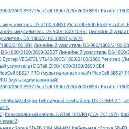
/2000/2600 BS37
PicoCell 1800/2000/2600 BS37
PicoCell 180
ый усилитель DS-2100-33BST
PicoCell E900 BS33
PicoCell
инейный усилитель DS-900/1800-40BST
Линейный усилит
силитель DS-1800/2100-33BST v.5925
/1800/2100 SB4
Линейный усилитель DS-900/1800/2100-3
DS-1800/2100/2600-33BST
Линейный усилитель DS-1800/
0
Бустер VEGATEL VTL40-900E/1800/2100/2600
Репитер (Ли
й усилитель) DGTell Е900/1800/2100/2600 SB4
PicoCell 5BS27 PRO (мультидиапазонный)
PicoCell 5BS27 
 PRO (мультидиапазонный)
/2000/2600 BS37
PicoCell 1800/2000/2600 BS37
PicoCell 180
-155дБн@2x43дБм
Гибридный комбайнер DS-COMB-2-1
Ги
х4-N
C)
Коаксиальный кабель DGTell 10D/FB (CCA, TC) LSZH
Каб
(черный)
ьная сборка 5D-FB 10М NM-NM
Кабельная сборка 5D-F