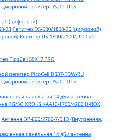
Цифровой репитер DS20T-DCS
-20 (цифровой)
00-23
Репитер DS-900/1800-20 (цифровой)
фровой)
Репитер DS-1800/2100/2600-20
тер PicoCell 5SX17 PRO
ой репитер PicoCell DS37-EDW-RU
Цифровой репитер DS20T-DCS
авленная панельная 14 дБи антенна
на 4G/5G KROKS KAA10-1700/4200 U-BOX
я
Антенна DP-800/2700-7/9 ID (Внутренняя,
авленная панельная 14 дБи антенна