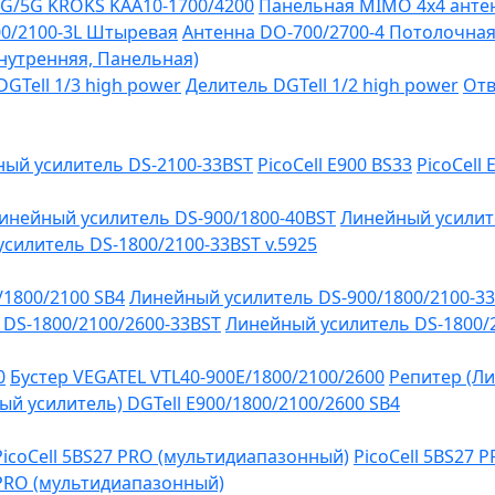
G/5G KROKS KAA10-1700/4200
Панельная MIMO 4x4 антен
0/2100-3L Штыревая
Антенна DO-700/2700-4 Потолочна
Внутренняя, Панельная)
GTell 1/3 high power
Делитель DGTell 1/2 high power
Отв
ый усилитель DS-2100-33BST
PicoCell E900 BS33
PicoCell
инейный усилитель DS-900/1800-40BST
Линейный усилит
силитель DS-1800/2100-33BST v.5925
/1800/2100 SB4
Линейный усилитель DS-900/1800/2100-3
DS-1800/2100/2600-33BST
Линейный усилитель DS-1800/
0
Бустер VEGATEL VTL40-900E/1800/2100/2600
Репитер (Ли
й усилитель) DGTell Е900/1800/2100/2600 SB4
PicoCell 5BS27 PRO (мультидиапазонный)
PicoCell 5BS27 
 PRO (мультидиапазонный)