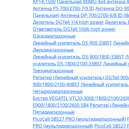
KP14-1500
Панельная MIMO 4x4 антенна 4
Антенна PS-700/2700-7/9 ID
Антенна DO-90
Панельная)
Антенна DP-700/2700-6/8 ID (
Делитель DGTell 1/4 high power
Делитель D
Ответвитель DGTell 10db high power
Однодиапазонные
Линейный усилитель DS-900-33BST
Линейн
Двухдиапазонные
Линейный усилитель DS-900/1800-33BST
Л
усилитель DS-1800/2100-33BST
Линейный у
Трехдиапазонные
Репитер (Линейный усилитель) DGTell 900
900/1800/2100-40BST
Линейный усилитель 
Четырехдиапазонные
Бустер VEGATEL VTL33-900E/1800/2100/260
Е900/1800/2100/2600 SB4
Репитер (Линейны
Пятидиапазонные
PicoCell 5BS27 PRO (мультидиапазонный)
PRO (мультидиапазонный)
PicoCell 5BS27