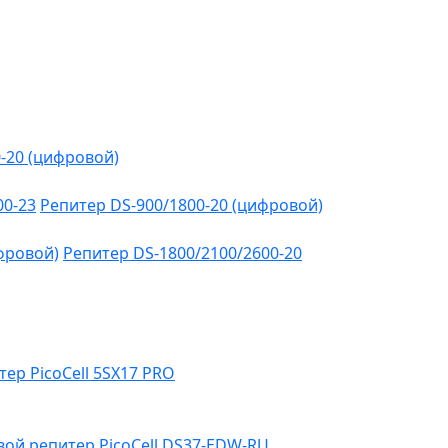
-20 (цифровой)
00-23
Репитер DS-900/1800-20 (цифровой)
фровой)
Репитер DS-1800/2100/2600-20
тер PicoCell 5SX17 PRO
ой репитер PicoCell DS37-EDW-RU