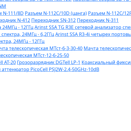
-NM
м N-111/8D
Разъем N-112C/10D (цанга)
Разъем N-112C/12
ходник N-412
Переходник SN-312
Переходник N-311
 24МГц - 12ГГц
Arinst SSA TG R3Е сетевой анализатор спе
 спектра, 24МГц - 6,2ГГц
Arinst SSA R3-4i четырех портов
ктра, 24МГц - 12ГГц
чта телескопическая МТст-6-3-30-40
Мачта телескопическ
ескопическая МТст-12-6-25-50
l AT-20
Грозоразрядник DGTell LP-1
Коаксиальный фиксир
ттенюатор PicoCell PSJ2W-2.4-50GHz-10dB