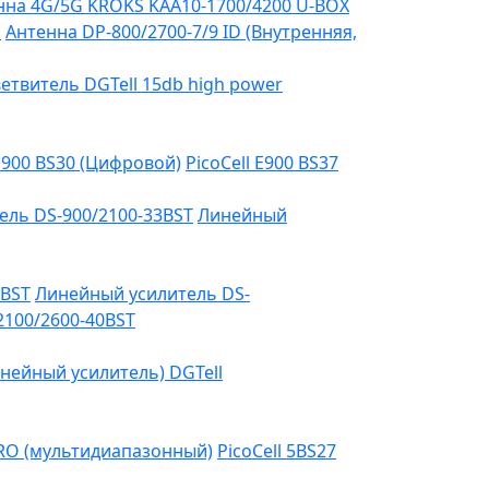
на 4G/5G KROKS KAA10-1700/4200 U-BOX
я
Антенна DP-800/2700-7/9 ID (Внутренняя,
етвитель DGTell 15db high power
 E900 BS30 (Цифровой)
PicoCell E900 BS37
ель DS-900/2100-33BST
Линейный
3BST
Линейный усилитель DS-
2100/2600-40BST
нейный усилитель) DGTell
PRO (мультидиапазонный)
PicoCell 5BS27