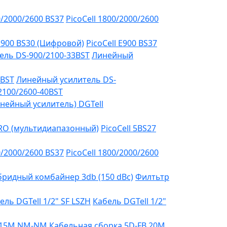
0/2000/2600 BS37
PicoCell 1800/2000/2600
 E900 BS30 (Цифровой)
PicoCell E900 BS37
ель DS-900/2100-33BST
Линейный
3BST
Линейный усилитель DS-
2100/2600-40BST
нейный усилитель) DGTell
PRO (мультидиапазонный)
PicoCell 5BS27
0/2000/2600 BS37
PicoCell 1800/2000/2600
бридный комбайнер 3db (150 dBc)
Филтьтр
ель DGTell 1/2" SF LSZH
Кабель DGTell 1/2"
B 15М NM-NM
Кабельная сборка 5D-FB 20М