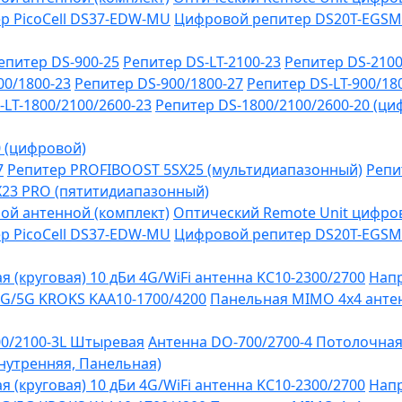
р PicoCell DS37-EDW-MU
Цифровой репитер DS20T-EGSM
епитер DS-900-25
Репитер DS-LT-2100-23
Репитер DS-2100
00/1800-23
Репитер DS-900/1800-27
Репитер DS-LT-900/18
-LT-1800/2100/2600-23
Репитер DS-1800/2100/2600-20 (ци
0 (цифровой)
7
Репитер PROFIBOOST 5SX25 (мультидиапазонный)
Репи
SX23 PRO (пятитидиапазонный)
ой антенной (комплект)
Оптический Remote Unit цифров
р PicoCell DS37-EDW-MU
Цифровой репитер DS20T-EGSM
 (круговая) 10 дБи 4G/WiFi антенна KC10-2300/2700
Напр
G/5G KROKS KAA10-1700/4200
Панельная MIMO 4x4 антен
0/2100-3L Штыревая
Антенна DO-700/2700-4 Потолочна
Внутренняя, Панельная)
 (круговая) 10 дБи 4G/WiFi антенна KC10-2300/2700
Напр