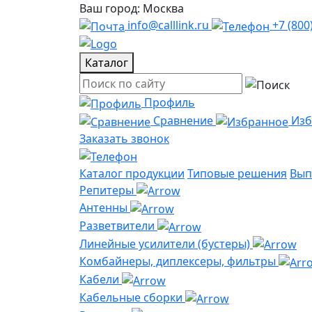
Ваш город: Москва
info@calllink.ru
+7 (800
Каталог
Профиль
Сравнение
Из
Заказать звонок
Каталог продукции
Типовые решения
Вып
Репитеры
Антенны
Разветвители
Линейные усилители (бустеры)
Комбайнеры, диплексеры, фильтры
Кабели
Кабельные сборки