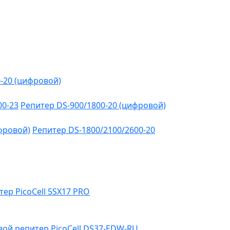
-20 (цифровой)
00-23
Репитер DS-900/1800-20 (цифровой)
фровой)
Репитер DS-1800/2100/2600-20
тер PicoCell 5SX17 PRO
ой репитер PicoCell DS37-EDW-RU