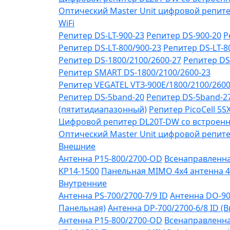
Оптический Master Unit цифровой репите
WiFi
Репитер DS-LT-900-23
Репитер DS-900-20
Р
Репитер DS-LT-800/900-23
Репитер DS-LT-8
Репитер DS-1800/2100/2600-27
Репитер DS
Репитер SMART DS-1800/2100/2600-23
Репитер VЕGATEL VТЗ-900Е/1800/2100/260
Репитер DS-5band-20
Репитер DS-5band-2
(пятитидиапазонный)
Репитер PicoCell 5
Цифровой репитер DL20T-DW со встроенн
Оптический Master Unit цифровой репите
Внешние
Антенна P15-800/2700-OD
Всенаправленная
KP14-1500
Панельная MIMO 4x4 антенна 4
Внутренние
Антенна PS-700/2700-7/9 ID
Антенна DO-90
Панельная)
Антенна DP-700/2700-6/8 ID (
Антенна P15-800/2700-OD
Всенаправленная