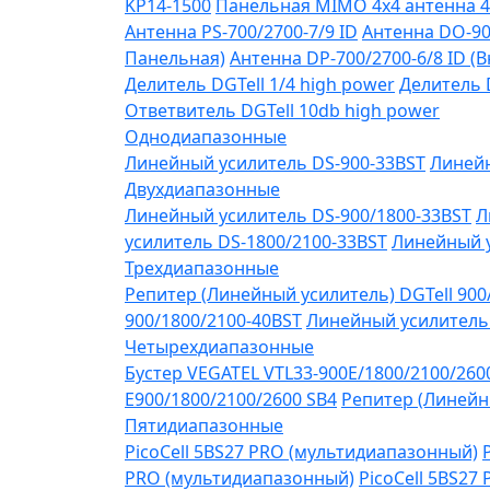
KP14-1500
Панельная MIMO 4x4 антенна 4
Антенна PS-700/2700-7/9 ID
Антенна DO-90
Панельная)
Антенна DP-700/2700-6/8 ID (
Делитель DGTell 1/4 high power
Делитель D
Ответвитель DGTell 10db high power
Однодиапазонные
Линейный усилитель DS-900-33BST
Линейн
Двухдиапазонные
Линейный усилитель DS-900/1800-33BST
Л
усилитель DS-1800/2100-33BST
Линейный у
Трехдиапазонные
Репитер (Линейный усилитель) DGTell 900
900/1800/2100-40BST
Линейный усилитель 
Четырехдиапазонные
Бустер VEGATEL VTL33-900E/1800/2100/260
Е900/1800/2100/2600 SB4
Репитер (Линейны
Пятидиапазонные
PicoCell 5BS27 PRO (мультидиапазонный)
PRO (мультидиапазонный)
PicoCell 5BS27