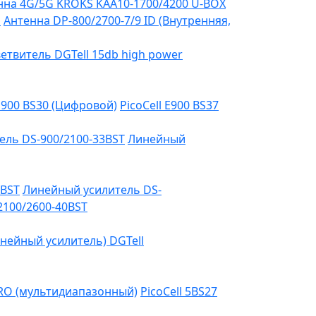
на 4G/5G KROKS KAA10-1700/4200 U-BOX
я
Антенна DP-800/2700-7/9 ID (Внутренняя,
етвитель DGTell 15db high power
 E900 BS30 (Цифровой)
PicoCell E900 BS37
ель DS-900/2100-33BST
Линейный
3BST
Линейный усилитель DS-
2100/2600-40BST
нейный усилитель) DGTell
PRO (мультидиапазонный)
PicoCell 5BS27