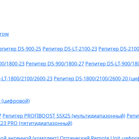
епитер DS-900-25
Репитер DS-LT-2100-23
Репитер DS-2100
00/1800-23
Репитер DS-900/1800-27
Репитер DS-LT-900/18
-LT-1800/2100/2600-23
Репитер DS-1800/2100/2600-20 (ци
0 (цифровой)
7
Репитер PROFIBOOST 5SX25 (мультидиапазонный)
Репи
SX23 PRO (пятитидиапазонный)
ой антенной (комплект)
Оптический Remote Unit цифров