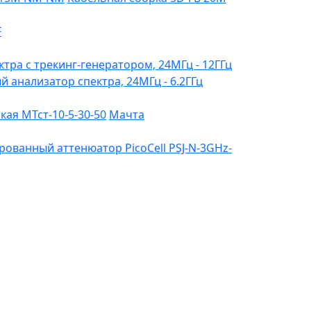
F
ктра с трекинг-генератором, 24МГц - 12ГГц
ый анализатор спектра, 24МГц - 6.2ГГц
ая МТст-10-5-30-50
Мачта
ованный аттенюатор PicoCell PSJ-N-3GHz-