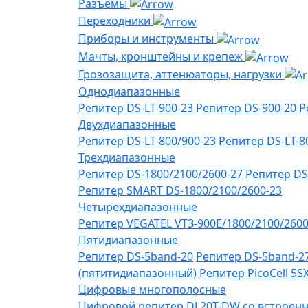
Разъемы
Переходники
Приборы и инструменты
Мачты, кронштейны и крепеж
Грозозащита, аттенюаторы, нагрузки
Однодиапазонные
Репитер DS-LT-900-23
Репитер DS-900-20
Р
Двухдиапазонные
Репитер DS-LT-800/900-23
Репитер DS-LT-8
Трехдиапазонные
Репитер DS-1800/2100/2600-27
Репитер DS
Репитер SMART DS-1800/2100/2600-23
Четырехдиапазонные
Репитер VЕGATEL VТЗ-900Е/1800/2100/260
Пятидиапазонные
Репитер DS-5band-20
Репитер DS-5band-2
(пятитидиапазонный)
Репитер PicoCell 5
Цифровые многополосные
Цифровой репитер DL20T-DW со встроенн