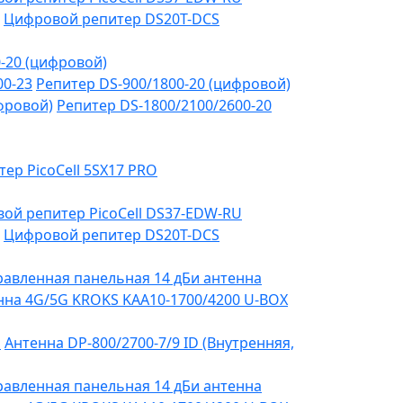
Цифровой репитер DS20T-DCS
-20 (цифровой)
00-23
Репитер DS-900/1800-20 (цифровой)
фровой)
Репитер DS-1800/2100/2600-20
тер PicoCell 5SX17 PRO
ой репитер PicoCell DS37-EDW-RU
Цифровой репитер DS20T-DCS
авленная панельная 14 дБи антенна
на 4G/5G KROKS KAA10-1700/4200 U-BOX
я
Антенна DP-800/2700-7/9 ID (Внутренняя,
авленная панельная 14 дБи антенна