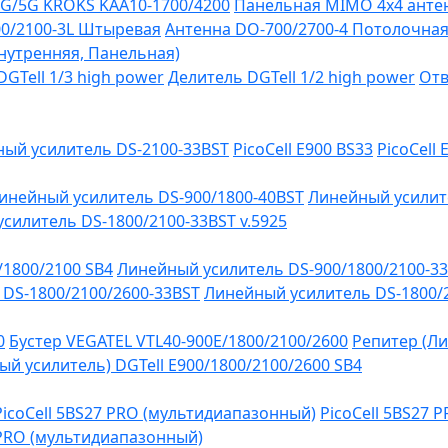
G/5G KROKS KAA10-1700/4200
Панельная MIMO 4x4 антен
0/2100-3L Штыревая
Антенна DO-700/2700-4 Потолочна
Внутренняя, Панельная)
GTell 1/3 high power
Делитель DGTell 1/2 high power
Отв
ый усилитель DS-2100-33BST
PicoCell E900 BS33
PicoCell
инейный усилитель DS-900/1800-40BST
Линейный усилит
силитель DS-1800/2100-33BST v.5925
/1800/2100 SB4
Линейный усилитель DS-900/1800/2100-3
DS-1800/2100/2600-33BST
Линейный усилитель DS-1800/
0
Бустер VEGATEL VTL40-900E/1800/2100/2600
Репитер (Ли
й усилитель) DGTell Е900/1800/2100/2600 SB4
PicoCell 5BS27 PRO (мультидиапазонный)
PicoCell 5BS27 
 PRO (мультидиапазонный)