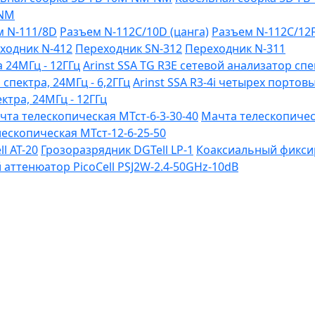
-NM
м N-111/8D
Разъем N-112C/10D (цанга)
Разъем N-112C/12
ходник N-412
Переходник SN-312
Переходник N-311
 24МГц - 12ГГц
Arinst SSA TG R3Е сетевой анализатор спе
 спектра, 24МГц - 6,2ГГц
Arinst SSA R3-4i четырех портов
ктра, 24МГц - 12ГГц
чта телескопическая МТст-6-3-30-40
Мачта телескопическ
ескопическая МТст-12-6-25-50
l AT-20
Грозоразрядник DGTell LP-1
Коаксиальный фиксир
ттенюатор PicoCell PSJ2W-2.4-50GHz-10dB