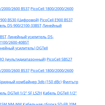
0/2000/2600 BS37
PicoCell 1800/2000/2600
 E900 BS30 (Цифровой)
PicoCell E900 BS37
ель DS-900/2100-33BST
Линейный
3BST
Линейный усилитель DS-
2100/2600-40BST
нейный усилитель) DGTell
PRO (мультидиапазонный)
PicoCell 5BS27
0/2000/2600 BS37
PicoCell 1800/2000/2600
бридный комбайнер 3db (150 dBc)
Филтьтр
ель DGTell 1/2" SF LSZH
Кабель DGTell 1/2"
B 15М NM-NM
Кабельная сборка 5D-FB 20М