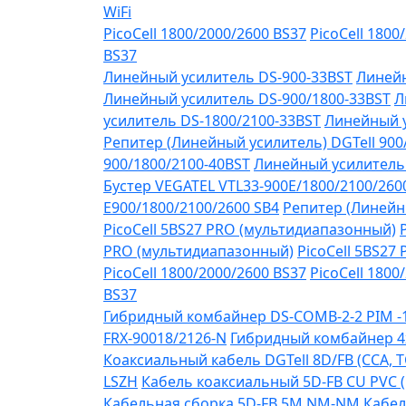
WiFi
PicoCell 1800/2000/2600 BS37
PicoCell 1800
BS37
Линейный усилитель DS-900-33BST
Линейн
Линейный усилитель DS-900/1800-33BST
Л
усилитель DS-1800/2100-33BST
Линейный у
Репитер (Линейный усилитель) DGTell 900
900/1800/2100-40BST
Линейный усилитель 
Бустер VEGATEL VTL33-900E/1800/2100/260
Е900/1800/2100/2600 SB4
Репитер (Линейны
PicoCell 5BS27 PRO (мультидиапазонный)
PRO (мультидиапазонный)
PicoCell 5BS27
PicoCell 1800/2000/2600 BS37
PicoCell 1800
BS37
Гибридный комбайнер DS-COMB-2-2 PIM 
FRX-90018/2126-N
Гибридный комбайнер 4
Коаксиальный кабель DGTell 8D/FB (CCA, T
LSZH
Кабель коаксиальный 5D-FB CU PVC 
Кабельная сборка 5D-FB 5М NM-NM
Кабел