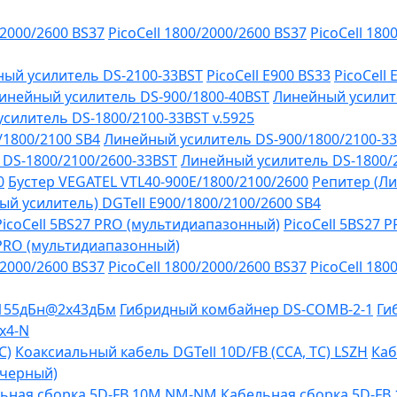
/2000/2600 BS37
PicoCell 1800/2000/2600 BS37
PicoCell 180
ый усилитель DS-2100-33BST
PicoCell E900 BS33
PicoCell
инейный усилитель DS-900/1800-40BST
Линейный усилит
силитель DS-1800/2100-33BST v.5925
/1800/2100 SB4
Линейный усилитель DS-900/1800/2100-3
DS-1800/2100/2600-33BST
Линейный усилитель DS-1800/
0
Бустер VEGATEL VTL40-900E/1800/2100/2600
Репитер (Ли
й усилитель) DGTell Е900/1800/2100/2600 SB4
PicoCell 5BS27 PRO (мультидиапазонный)
PicoCell 5BS27 
 PRO (мультидиапазонный)
/2000/2600 BS37
PicoCell 1800/2000/2600 BS37
PicoCell 180
-155дБн@2x43дБм
Гибридный комбайнер DS-COMB-2-1
Ги
х4-N
C)
Коаксиальный кабель DGTell 10D/FB (CCA, TC) LSZH
Каб
(черный)
ьная сборка 5D-FB 10М NM-NM
Кабельная сборка 5D-F