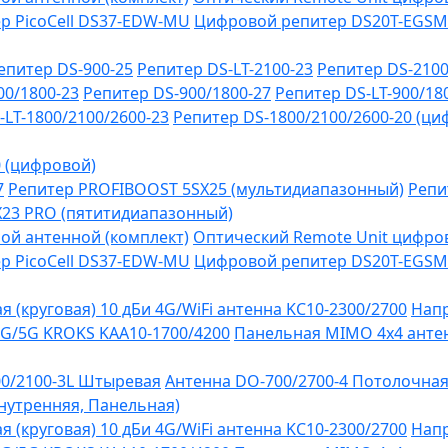
р PicoCell DS37-EDW-MU
Цифровой репитер DS20T-EGSM
епитер DS-900-25
Репитер DS-LT-2100-23
Репитер DS-2100
00/1800-23
Репитер DS-900/1800-27
Репитер DS-LT-900/18
-LT-1800/2100/2600-23
Репитер DS-1800/2100/2600-20 (ци
0 (цифровой)
7
Репитер PROFIBOOST 5SX25 (мультидиапазонный)
Репи
SX23 PRO (пятитидиапазонный)
ой антенной (комплект)
Оптический Remote Unit цифров
р PicoCell DS37-EDW-MU
Цифровой репитер DS20T-EGSM
 (круговая) 10 дБи 4G/WiFi антенна KC10-2300/2700
Напр
G/5G KROKS KAA10-1700/4200
Панельная MIMO 4x4 антен
0/2100-3L Штыревая
Антенна DO-700/2700-4 Потолочна
Внутренняя, Панельная)
 (круговая) 10 дБи 4G/WiFi антенна KC10-2300/2700
Напр