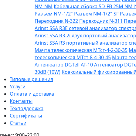
NM-NM
Кабельная сборка 5D-FB 25М NM
Разъем NM-1/2"
Разъем NM-1/2" SF
Разъе
Переходник N-322
Переходник N-311
Пере
Arinst SSA R3Е сетевой анализатор спектра
Arinst SSA R3-2i двух портовый анализатор
Arinst SSA R3 портативный анализатор спе
Мачта телескопическая МТст-4-2-30-35
Ма
телескопическая МТст-8-4-30-45
Мачта тел
Аттенюатор DGTell AT-10
Аттенюатор DGTel
30dB (10W)
Коаксиальный фиксированный а
Типовые решения
Услуги
Оплата и доставка
Контакты
Техподдержка
Сертификаты
Статьи
пн-вс: 9:00–22:00