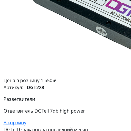
Цена в розницу
1 650 ₽
Артикул:
DGT228
Разветвители
Ответвитель DGTell 7db high power
В корзину
DGTell
0 заказов
за последний
месяц