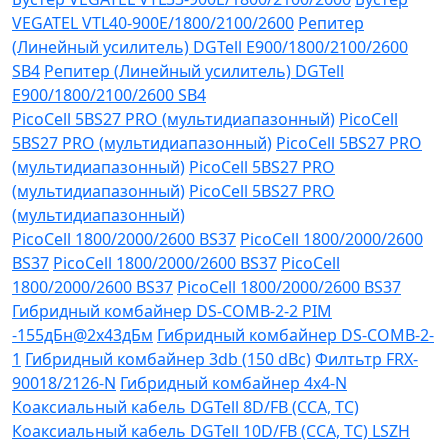
VEGATEL VTL40-900E/1800/2100/2600
Репитер
(Линейный усилитель) DGTell Е900/1800/2100/2600
SB4
Репитер (Линейный усилитель) DGTell
Е900/1800/2100/2600 SB4
PicoCell 5BS27 PRO (мультидиапазонный)
PicoCell
5BS27 PRO (мультидиапазонный)
PicoCell 5BS27 PRO
(мультидиапазонный)
PicoCell 5BS27 PRO
(мультидиапазонный)
PicoCell 5BS27 PRO
(мультидиапазонный)
PicoCell 1800/2000/2600 BS37
PicoCell 1800/2000/2600
BS37
PicoCell 1800/2000/2600 BS37
PicoCell
1800/2000/2600 BS37
PicoCell 1800/2000/2600 BS37
Гибридный комбайнер DS-COMB-2-2 PIM
-155дБн@2x43дБм
Гибридный комбайнер DS-COMB-2-
1
Гибридный комбайнер 3db (150 dBc)
Филтьтр FRX-
90018/2126-N
Гибридный комбайнер 4х4-N
Коаксиальный кабель DGTell 8D/FB (CCA, TC)
Коаксиальный кабель DGTell 10D/FB (CCA, TC) LSZH