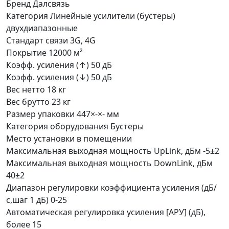
Бренд
Далсвязь
Категория
Линейные усилители (бустеры)
двухдиапазонные
Стандарт связи
3G, 4G
Покрытие
12000 м²
Коэфф. усиления (↑)
50 дБ
Коэфф. усиления (↓)
50 дБ
Вес нетто
18 кг
Вес брутто
23 кг
Размер упаковки
447×-×- мм
Категория оборудования
Бустеры
Место установки
в помещении
Максимальная выходная мощность UpLink, дБм
-5±2
Максимальная выходная мощность DownLink, дБм
40±2
Диапазон регулировки коэффициента усиления (дБ/
с,шаг 1 дБ)
0-25
Автоматическая регулировка усиления [АРУ] (дБ),
более
15