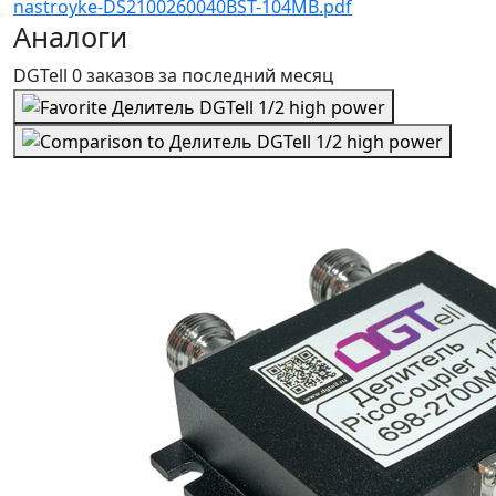
nastroyke-DS2100260040BST-104MB.pdf
Аналоги
DGTell
0 заказов
за последний
месяц