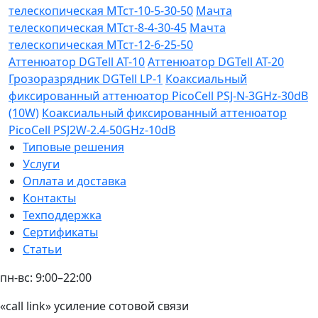
телескопическая МТст-10-5-30-50
Мачта
телескопическая МТст-8-4-30-45
Мачта
телескопическая МТст-12-6-25-50
Аттенюатор DGTell AT-10
Аттенюатор DGTell AT-20
Грозоразрядник DGTell LP-1
Коаксиальный
фиксированный аттенюатор PicoCell PSJ-N-3GHz-30dB
(10W)
Коаксиальный фиксированный аттенюатор
PicoCell PSJ2W-2.4-50GHz-10dB
Типовые решения
Услуги
Оплата и доставка
Контакты
Техподдержка
Сертификаты
Статьи
пн-вс: 9:00–22:00
«call link» усиление сотовой связи