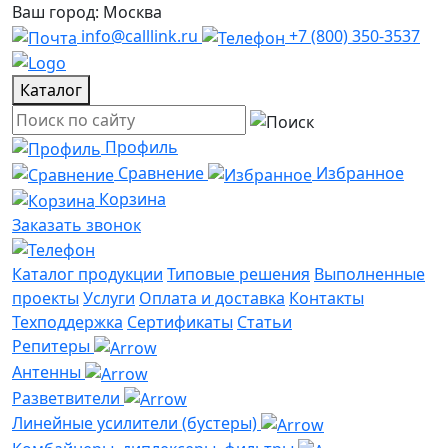
Ваш город: Москва
info@calllink.ru
+7 (800) 350-3537
Каталог
Профиль
Сравнение
Избранное
Корзина
Заказать звонок
Каталог продукции
Типовые решения
Выполненные
проекты
Услуги
Оплата и доставка
Контакты
Техподдержка
Сертификаты
Статьи
Репитеры
Антенны
Разветвители
Линейные усилители (бустеры)