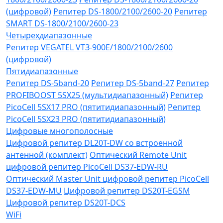
(цифровой)
Репитер DS-1800/2100/2600-20
Репитер
SMART DS-1800/2100/2600-23
Четырехдиапазонные
Репитер VЕGATEL VТЗ-900Е/1800/2100/2600
(цифровой)
Пятидиапазонные
Репитер DS-5band-20
Репитер DS-5band-27
Репитер
PROFIBOOST 5SX25 (мультидиапазонный)
Репитер
PicoCell 5SX17 PRO (пятитидиапазонный)
Репитер
PicoCell 5SX23 PRO (пятитидиапазонный)
Цифровые многополосные
Цифровой репитер DL20T-DW со встроенной
антенной (комплект)
Оптический Remote Unit
цифровой репитер PicoCell DS37-EDW-RU
Оптический Master Unit цифровой репитер PicoCell
DS37-EDW-MU
Цифровой репитер DS20T-EGSM
Цифровой репитер DS20T-DCS
WiFi