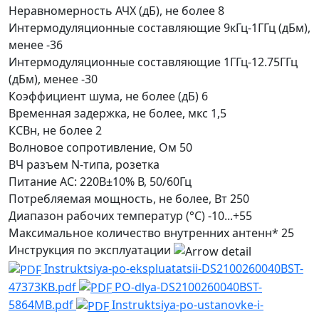
Неравномерность АЧХ (дБ), не более
8
Интермодуляционные составляющие 9кГц-1ГГц (дБм),
менее
-36
Интермодуляционные составляющие 1ГГц-12.75ГГц
(дБм), менее
-30
Коэффициент шума, не более (дБ)
6
Временная задержка, не более, мкс
1,5
КСВн, не более
2
Волновое сопротивление, Ом
50
ВЧ разъем
N-типа, розетка
Питание
AC: 220В±10% В, 50/60Гц
Потребляемая мощность, не более, Вт
250
Диапазон рабочих температур (°С)
-10...+55
Максимальное количество внутренних антенн*
25
Инструкция по эксплуатации
Instruktsiya-po-ekspluatatsii-DS2100260040BST-
47373KB.pdf
PO-dlya-DS2100260040BST-
5864MB.pdf
Instruktsiya-po-ustanovke-i-