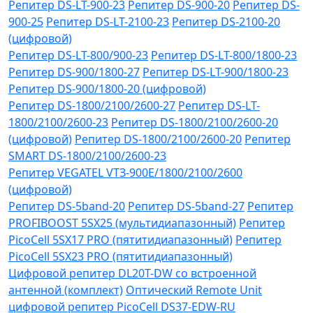
Репитер DS-LT-900-23
Репитер DS-900-20
Репитер DS-
900-25
Репитер DS-LT-2100-23
Репитер DS-2100-20
(цифровой)
Репитер DS-LT-800/900-23
Репитер DS-LT-800/1800-23
Репитер DS-900/1800-27
Репитер DS-LT-900/1800-23
Репитер DS-900/1800-20 (цифровой)
Репитер DS-1800/2100/2600-27
Репитер DS-LT-
1800/2100/2600-23
Репитер DS-1800/2100/2600-20
(цифровой)
Репитер DS-1800/2100/2600-20
Репитер
SMART DS-1800/2100/2600-23
Репитер VЕGATEL VТЗ-900Е/1800/2100/2600
(цифровой)
Репитер DS-5band-20
Репитер DS-5band-27
Репитер
PROFIBOOST 5SX25 (мультидиапазонный)
Репитер
PicoCell 5SX17 PRO (пятитидиапазонный)
Репитер
PicoCell 5SX23 PRO (пятитидиапазонный)
Цифровой репитер DL20T-DW со встроенной
антенной (комплект)
Оптический Remote Unit
цифровой репитер PicoCell DS37-EDW-RU