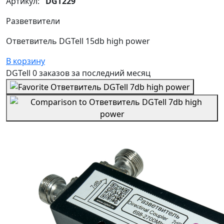
Артикул:
DGT229
Разветвители
Ответвитель DGTell 15db high power
В корзину
DGTell
0 заказов
за последний
месяц