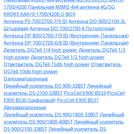
1700/4200
Панельная MIMO 4x4 антенна 4G/5G
KROKS KAA10-1700/4200 U-BOX
Антенна PS-700/2700-7/9 ID
Антенна DO-900/2100-3L
Штыревая
Антенна DO-700/2700-4 Потолочная
Антенна DP-800/2700-7/9 ID (Внутренняя, Панельная)
Антенна DP-700/2700-6/8 ID (Внутренняя, Панельная)
Делитель DGTell 1/4 high power
Делитель DGTell 1/3
high power
Делитель DGTell 1/2 high power
Ответвитель DGTell 15db high power
Ответвитель
DGTell 10db high power
Однодиапазонные
Линейный усилитель DS-900-33BST
Линейный
усилитель DS-2100-33BST
PicoCell E900 BS33
PicoCell
E900 BS30 (Цифровой)
PicoCell E900 BS37
Двухдиапазонные
Линейный усилитель DS-900/1800-33BST
Линейный
усилитель DS-900/1800-40BST
Линейный усилитель
DS-900/2100-33BST
Линейный усилитель DS-