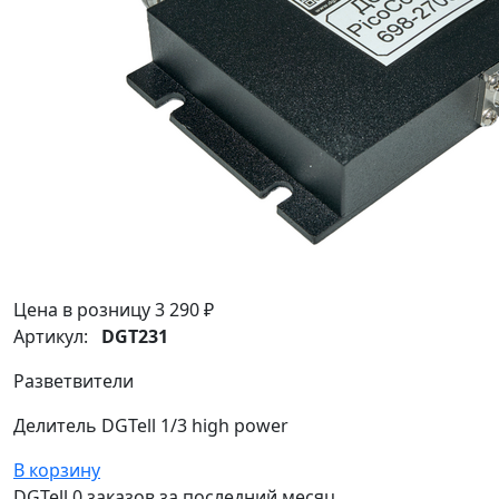
Цена в розницу
3 290 ₽
Артикул:
DGT231
Разветвители
Делитель DGTell 1/3 high power
В корзину
DGTell
0 заказов
за последний
месяц