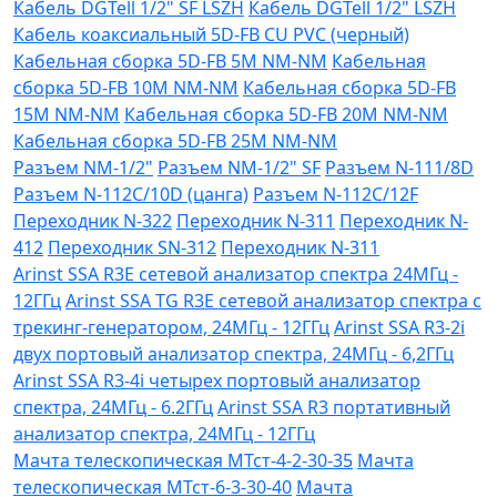
Кабель DGTell 1/2" SF LSZH
Кабель DGTell 1/2" LSZH
Кабель коаксиальный 5D-FB CU PVC (черный)
Кабельная сборка 5D-FB 5М NM-NM
Кабельная
сборка 5D-FB 10М NM-NM
Кабельная сборка 5D-FB
15М NM-NM
Кабельная сборка 5D-FB 20М NM-NM
Кабельная сборка 5D-FB 25М NM-NM
Разъем NM-1/2"
Разъем NM-1/2" SF
Разъем N-111/8D
Разъем N-112C/10D (цанга)
Разъем N-112C/12F
Переходник N-322
Переходник N-311
Переходник N-
412
Переходник SN-312
Переходник N-311
Arinst SSA R3Е сетевой анализатор спектра 24МГц -
12ГГц
Arinst SSA TG R3Е сетевой анализатор спектра с
трекинг-генератором, 24МГц - 12ГГц
Arinst SSA R3-2i
двух портовый анализатор спектра, 24МГц - 6,2ГГц
Arinst SSA R3-4i четырех портовый анализатор
спектра, 24МГц - 6.2ГГц
Arinst SSA R3 портативный
анализатор спектра, 24МГц - 12ГГц
Мачта телескопическая МТст-4-2-30-35
Мачта
телескопическая МТст-6-3-30-40
Мачта