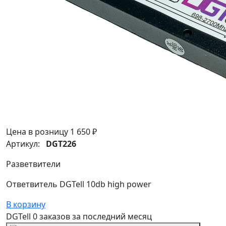
Цена в розницу
1 650 ₽
Артикул:
DGT226
Разветвители
Ответвитель DGTell 10db high power
В корзину
DGTell
0 заказов
за последний
месяц