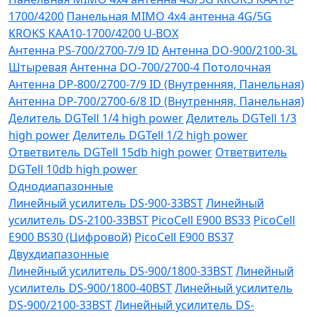
1700/4200
Панельная MIMO 4x4 антенна 4G/5G
KROKS KAA10-1700/4200 U-BOX
Антенна PS-700/2700-7/9 ID
Антенна DO-900/2100-3L
Штыревая
Антенна DO-700/2700-4 Потолочная
Антенна DP-800/2700-7/9 ID (Внутренняя, Панельная)
Антенна DP-700/2700-6/8 ID (Внутренняя, Панельная)
Делитель DGTell 1/4 high power
Делитель DGTell 1/3
high power
Делитель DGTell 1/2 high power
Ответвитель DGTell 15db high power
Ответвитель
DGTell 10db high power
Однодиапазонные
Линейный усилитель DS-900-33BST
Линейный
усилитель DS-2100-33BST
PicoCell E900 BS33
PicoCell
E900 BS30 (Цифровой)
PicoCell E900 BS37
Двухдиапазонные
Линейный усилитель DS-900/1800-33BST
Линейный
усилитель DS-900/1800-40BST
Линейный усилитель
DS-900/2100-33BST
Линейный усилитель DS-