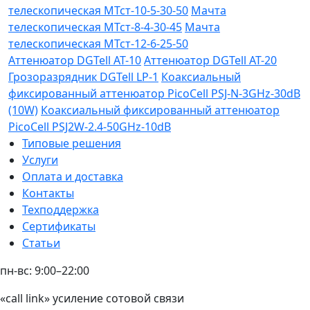
телескопическая МТст-10-5-30-50
Мачта
телескопическая МТст-8-4-30-45
Мачта
телескопическая МТст-12-6-25-50
Аттенюатор DGTell AT-10
Аттенюатор DGTell AT-20
Грозоразрядник DGTell LP-1
Коаксиальный
фиксированный аттенюатор PicoCell PSJ-N-3GHz-30dB
(10W)
Коаксиальный фиксированный аттенюатор
PicoCell PSJ2W-2.4-50GHz-10dB
Типовые решения
Услуги
Оплата и доставка
Контакты
Техподдержка
Сертификаты
Статьи
пн-вс: 9:00–22:00
«call link» усиление сотовой связи