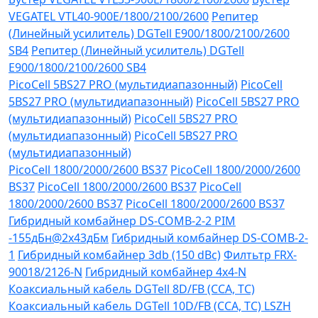
VEGATEL VTL40-900E/1800/2100/2600
Репитер
(Линейный усилитель) DGTell Е900/1800/2100/2600
SB4
Репитер (Линейный усилитель) DGTell
Е900/1800/2100/2600 SB4
PicoCell 5BS27 PRO (мультидиапазонный)
PicoCell
5BS27 PRO (мультидиапазонный)
PicoCell 5BS27 PRO
(мультидиапазонный)
PicoCell 5BS27 PRO
(мультидиапазонный)
PicoCell 5BS27 PRO
(мультидиапазонный)
PicoCell 1800/2000/2600 BS37
PicoCell 1800/2000/2600
BS37
PicoCell 1800/2000/2600 BS37
PicoCell
1800/2000/2600 BS37
PicoCell 1800/2000/2600 BS37
Гибридный комбайнер DS-COMB-2-2 PIM
-155дБн@2x43дБм
Гибридный комбайнер DS-COMB-2-
1
Гибридный комбайнер 3db (150 dBc)
Филтьтр FRX-
90018/2126-N
Гибридный комбайнер 4х4-N
Коаксиальный кабель DGTell 8D/FB (CCA, TC)
Коаксиальный кабель DGTell 10D/FB (CCA, TC) LSZH