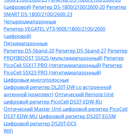
(цифровой)
Репитер DS-1800/2100/2600-20
Репитер
SMART DS-1800/2100/2600-23
Четырехдиапазонные
Репитер VЕGATEL VТЗ-900Е/1800/2100/2600
(цифровой)
Пятидиапазонные
Репитер DS-5band-20
Репитер DS-5band-27
Репитер
PROFIBOOST 5SX25 (мультидиапазонный)
Репитер
PicoCell 5SX17 PRO (пятитидиапазонный)
Репитер
PicoCell 5SX23 PRO (пятитидиапазонный)
Цифровые многополосные
Цифровой репитер DL20T-DW со встроенной
антенной (комплект)
Оптический Remote Unit
цифровой репитер PicoCell DS37-EDW-RU
Оптический Master Unit цифровой репитер PicoCell
DS37-EDW-MU
Цифровой репитер DS20T-EGSM
Цифровой репитер DS20T-DCS
WiFi