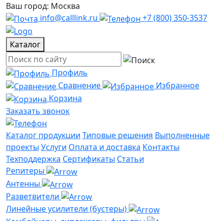
Ваш город: Москва
info@calllink.ru
+7 (800) 350-3537
Каталог
Профиль
Сравнение
Избранное
Корзина
Заказать звонок
Каталог продукции
Типовые решения
Выполненные
проекты
Услуги
Оплата и доставка
Контакты
Техподдержка
Сертификаты
Статьи
Репитеры
Антенны
Разветвители
Линейные усилители (бустеры)