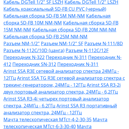
Кабель DGTell 1/2" SF LSZH
Кабель DGTell 1/2" LSZH
Кабель коаксиальный 5D-FB CU PVC (черный)
Кабельная сборка 5D-FB 5М NM-NM
Кабельная
сборка 5D-FB 10М NM-NM
Кабельная сборка 5D-FB
15М NM-NM
Кабельная сборка 5D-FB 20М NM-NM
Кабельная сборка 5D-FB 25М NM-NM
Разъем NM-1/2"
Разъем NM-1/2" SF
Разъем N-111/8D
Разъем N-112C/10D (цанга)
Разъем N-112C/12F
Переходник N-322
Переходник N-311
Переходник N-
412
Переходник SN-312
Переходник N-311
Arinst SSA R3Е сетевой анализатор спектра 24МГц -
12ГГц
Arinst SSA TG R3Е сетевой анализатор спектра с
трекинг-генератором, 24МГц - 12ГГц
Arinst SSA R3-2i
двух портовый анализатор спектра, 24МГц - 6,2ГГц
Arinst SSA R3-4i четырех портовый анализатор
спектра, 24МГц - 6.2ГГц
Arinst SSA R3 портативный
анализатор спектра, 24МГц - 12ГГц
Мачта телескопическая МТст-4-2-30-35
Мачта
телескопическая МТст-6-3-30-40
Мачта