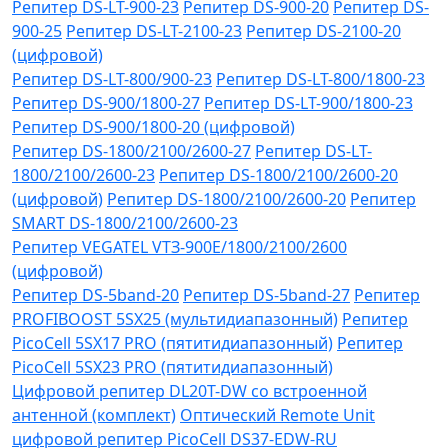
Репитер DS-LT-900-23
Репитер DS-900-20
Репитер DS-
900-25
Репитер DS-LT-2100-23
Репитер DS-2100-20
(цифровой)
Репитер DS-LT-800/900-23
Репитер DS-LT-800/1800-23
Репитер DS-900/1800-27
Репитер DS-LT-900/1800-23
Репитер DS-900/1800-20 (цифровой)
Репитер DS-1800/2100/2600-27
Репитер DS-LT-
1800/2100/2600-23
Репитер DS-1800/2100/2600-20
(цифровой)
Репитер DS-1800/2100/2600-20
Репитер
SMART DS-1800/2100/2600-23
Репитер VЕGATEL VТЗ-900Е/1800/2100/2600
(цифровой)
Репитер DS-5band-20
Репитер DS-5band-27
Репитер
PROFIBOOST 5SX25 (мультидиапазонный)
Репитер
PicoCell 5SX17 PRO (пятитидиапазонный)
Репитер
PicoCell 5SX23 PRO (пятитидиапазонный)
Цифровой репитер DL20T-DW со встроенной
антенной (комплект)
Оптический Remote Unit
цифровой репитер PicoCell DS37-EDW-RU