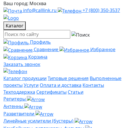
Ваш город: Москва
info@calllink.ru
+7 (800) 350-3537
Каталог
Профиль
Сравнение
Избранное
Корзина
Заказать звонок
Каталог продукции
Типовые решения
Выполненные
проекты
Услуги
Оплата и доставка
Контакты
Техподдержка
Сертификаты
Статьи
Репитеры
Антенны
Разветвители
Линейные усилители (бустеры)