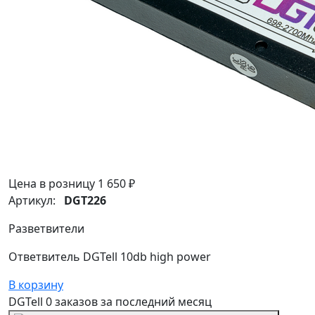
Цена в розницу
1 650 ₽
Артикул:
DGT226
Разветвители
Ответвитель DGTell 10db high power
В корзину
DGTell
0 заказов
за последний
месяц