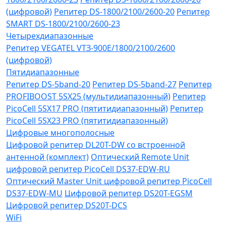
(цифровой)
Репитер DS-1800/2100/2600-20
Репитер
SMART DS-1800/2100/2600-23
Четырехдиапазонные
Репитер VЕGATEL VТЗ-900Е/1800/2100/2600
(цифровой)
Пятидиапазонные
Репитер DS-5band-20
Репитер DS-5band-27
Репитер
PROFIBOOST 5SX25 (мультидиапазонный)
Репитер
PicoCell 5SX17 PRO (пятитидиапазонный)
Репитер
PicoCell 5SX23 PRO (пятитидиапазонный)
Цифровые многополосные
Цифровой репитер DL20T-DW со встроенной
антенной (комплект)
Оптический Remote Unit
цифровой репитер PicoCell DS37-EDW-RU
Оптический Master Unit цифровой репитер PicoCell
DS37-EDW-MU
Цифровой репитер DS20T-EGSM
Цифровой репитер DS20T-DCS
WiFi