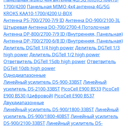
1700/4200
Панельная MIMO 4x4 антенна 4G/5G
KROKS KAA10-1700/4200 U-BOX
Антенна PS-700/2700-7/9 ID
Антенна DO-900/2100-3L
Штыревая
Антенна DO-700/2700-4 Потолочная
Антенна DP-800/2700-7/9 ID (Внутренняя, Панельная)
Антенна DP-700/2700-6/8 ID (Внутренняя, Панельная)
Делитель DGTell 1/4 high power
Делитель DGTell 1/3
high power
Делитель DGTell 1/2 high power
Ответвитель DGTell 15db high power
Ответвитель
DGTell 10db high power
Однодиапазонные
Линейный усилитель DS-900-33BST
Линейный
усилитель DS-2100-33BST
PicoCell E900 BS33
PicoCell
E900 BS30 (Цифровой)
PicoCell E900 BS37
Двухдиапазонные
Линейный усилитель DS-900/1800-33BST
Линейный
усилитель DS-900/1800-40BST
Линейный усилитель
DS-900/2100-33BST
Линейный усилитель DS-