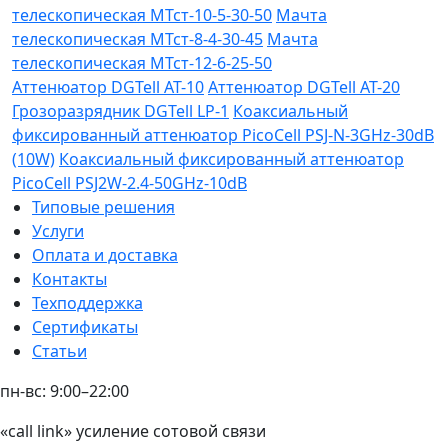
телескопическая МТст-10-5-30-50
Мачта
телескопическая МТст-8-4-30-45
Мачта
телескопическая МТст-12-6-25-50
Аттенюатор DGTell AT-10
Аттенюатор DGTell AT-20
Грозоразрядник DGTell LP-1
Коаксиальный
фиксированный аттенюатор PicoCell PSJ-N-3GHz-30dB
(10W)
Коаксиальный фиксированный аттенюатор
PicoCell PSJ2W-2.4-50GHz-10dB
Типовые решения
Услуги
Оплата и доставка
Контакты
Техподдержка
Сертификаты
Статьи
пн-вс: 9:00–22:00
«call link» усиление сотовой связи