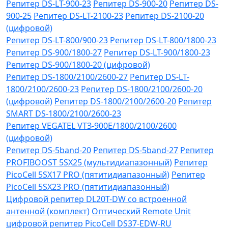
Репитер DS-LT-900-23
Репитер DS-900-20
Репитер DS-
900-25
Репитер DS-LT-2100-23
Репитер DS-2100-20
(цифровой)
Репитер DS-LT-800/900-23
Репитер DS-LT-800/1800-23
Репитер DS-900/1800-27
Репитер DS-LT-900/1800-23
Репитер DS-900/1800-20 (цифровой)
Репитер DS-1800/2100/2600-27
Репитер DS-LT-
1800/2100/2600-23
Репитер DS-1800/2100/2600-20
(цифровой)
Репитер DS-1800/2100/2600-20
Репитер
SMART DS-1800/2100/2600-23
Репитер VЕGATEL VТЗ-900Е/1800/2100/2600
(цифровой)
Репитер DS-5band-20
Репитер DS-5band-27
Репитер
PROFIBOOST 5SX25 (мультидиапазонный)
Репитер
PicoCell 5SX17 PRO (пятитидиапазонный)
Репитер
PicoCell 5SX23 PRO (пятитидиапазонный)
Цифровой репитер DL20T-DW со встроенной
антенной (комплект)
Оптический Remote Unit
цифровой репитер PicoCell DS37-EDW-RU