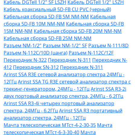
Кабель DGTell 1/2" SF LSZH
Кабель DGTell 1/2" LSZH
Кабель коаксиальный 5D-FB CU PVC (черный)
Кабельная сборка 5D-FB 5М NM-NM
Кабельная
сборка 5D-FB 10М NM-NM
Кабельная сборка 5D-FB
15М NM-NM
Кабельная сборка 5D-FB 20М NM-NM
Кабельная сборка 5D-FB 25М NM-NM
Разъем NM-1/2"
Разъем NM-1/2" SF
Разъем N-111/8D
Разъем N-112C/10D (цанга)
Разъем N-112C/12F
Переходник N-322
Переходник N-311
Переходник N-
412
Переходник SN-312
Переходник N-311
Arinst SSA R3Е сетевой анализатор спектра 24МГц -
12ГГц
Arinst SSA TG R3Е сетевой анализатор спектра с
трекинг-генератором, 24МГц - 12ГГц
Arinst SSA R3-2i
двух портовый анализатор спектра, 24МГц - 6,2ГГц
Arinst SSA R3-4i четырех портовый анализатор
спектра, 24МГц - 6.2ГГц
Arinst SSA R3 портативный
анализатор спектра, 24МГц - 12ГГц
Мачта телескопическая МТст-4-2-30-35
Мачта
телескопическая МТст-6-3-30-40
Мачта