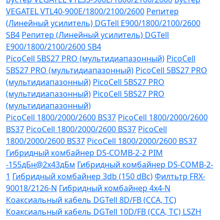
VEGATEL VTL40-900E/1800/2100/2600
Репитер
(Линейный усилитель) DGTell Е900/1800/2100/2600
SB4
Репитер (Линейный усилитель) DGTell
Е900/1800/2100/2600 SB4
PicoCell 5BS27 PRO (мультидиапазонный)
PicoCell
5BS27 PRO (мультидиапазонный)
PicoCell 5BS27 PRO
(мультидиапазонный)
PicoCell 5BS27 PRO
(мультидиапазонный)
PicoCell 5BS27 PRO
(мультидиапазонный)
PicoCell 1800/2000/2600 BS37
PicoCell 1800/2000/2600
BS37
PicoCell 1800/2000/2600 BS37
PicoCell
1800/2000/2600 BS37
PicoCell 1800/2000/2600 BS37
Гибридный комбайнер DS-COMB-2-2 PIM
-155дБн@2x43дБм
Гибридный комбайнер DS-COMB-2-
1
Гибридный комбайнер 3db (150 dBc)
Филтьтр FRX-
90018/2126-N
Гибридный комбайнер 4х4-N
Коаксиальный кабель DGTell 8D/FB (CCA, TC)
Коаксиальный кабель DGTell 10D/FB (CCA, TC) LSZH