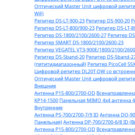
Оптический Master Unit цифровой репите
WiFi
Репитер DS-LT-900-23
Репитер DS-900-20
Р
Репитер DS-LT-800/900-23
Репитер DS-LT-8
Репитер DS-1800/2100/2600-27
Репитер DS
Репитер SMART DS-1800/2100/2600-23
Репитер VЕGATEL VТЗ-900Е/1800/2100/260
Репитер DS-5band-20
Репитер DS-5band-2
(пятитидиапазонный)
Репитер PicoCell 5
Цифровой репитер DL20T-DW со встроенн
Оптический Master Unit цифровой репите
Внешние
Антенна P15-800/2700-OD
Всенаправленная
KP14-1500
Панельная MIMO 4x4 антенна 4
Внутренние
Антенна PS-700/2700-7/9 ID
Антенна DO-90
Панельная)
Антенна DP-700/2700-6/8 ID (
Антенна P15-800/2700-OD
Всенаправленная