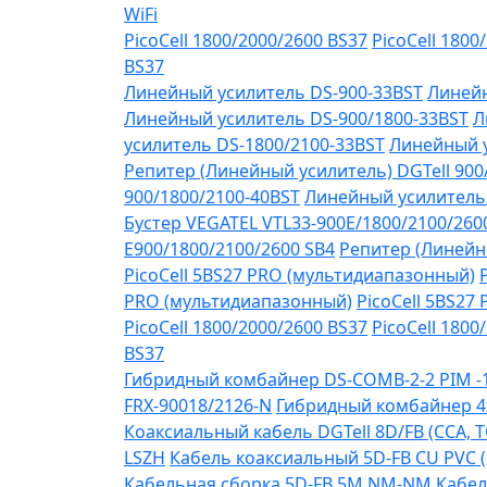
WiFi
PicoCell 1800/2000/2600 BS37
PicoCell 1800
BS37
Линейный усилитель DS-900-33BST
Линейн
Линейный усилитель DS-900/1800-33BST
Л
усилитель DS-1800/2100-33BST
Линейный у
Репитер (Линейный усилитель) DGTell 900
900/1800/2100-40BST
Линейный усилитель 
Бустер VEGATEL VTL33-900E/1800/2100/260
Е900/1800/2100/2600 SB4
Репитер (Линейны
PicoCell 5BS27 PRO (мультидиапазонный)
PRO (мультидиапазонный)
PicoCell 5BS27
PicoCell 1800/2000/2600 BS37
PicoCell 1800
BS37
Гибридный комбайнер DS-COMB-2-2 PIM 
FRX-90018/2126-N
Гибридный комбайнер 4
Коаксиальный кабель DGTell 8D/FB (CCA, T
LSZH
Кабель коаксиальный 5D-FB CU PVC 
Кабельная сборка 5D-FB 5М NM-NM
Кабел