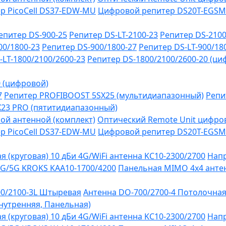
р PicoCell DS37-EDW-MU
Цифровой репитер DS20T-EGSM
епитер DS-900-25
Репитер DS-LT-2100-23
Репитер DS-2100
00/1800-23
Репитер DS-900/1800-27
Репитер DS-LT-900/18
-LT-1800/2100/2600-23
Репитер DS-1800/2100/2600-20 (ци
0 (цифровой)
7
Репитер PROFIBOOST 5SX25 (мультидиапазонный)
Репи
SX23 PRO (пятитидиапазонный)
ой антенной (комплект)
Оптический Remote Unit цифров
р PicoCell DS37-EDW-MU
Цифровой репитер DS20T-EGSM
 (круговая) 10 дБи 4G/WiFi антенна KC10-2300/2700
Напр
G/5G KROKS KAA10-1700/4200
Панельная MIMO 4x4 антен
0/2100-3L Штыревая
Антенна DO-700/2700-4 Потолочна
Внутренняя, Панельная)
 (круговая) 10 дБи 4G/WiFi антенна KC10-2300/2700
Напр