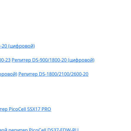
-20 (цифровой)
00-23
Репитер DS-900/1800-20 (цифровой)
фровой)
Репитер DS-1800/2100/2600-20
тер PicoCell 5SX17 PRO
ой репитер PicoCell DS37-EDW-RU