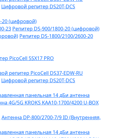
Цифровой репитер DS20T-DCS
-20 (цифровой)
00-23
Репитер DS-900/1800-20 (цифровой)
фровой)
Репитер DS-1800/2100/2600-20
тер PicoCell 5SX17 PRO
ой репитер PicoCell DS37-EDW-RU
Цифровой репитер DS20T-DCS
авленная панельная 14 дБи антенна
на 4G/5G KROKS KAA10-1700/4200 U-BOX
я
Антенна DP-800/2700-7/9 ID (Внутренняя,
авленная панельная 14 дБи антенна