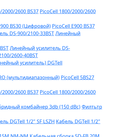
0/2000/2600 BS37
PicoCell 1800/2000/2600
 E900 BS30 (Цифровой)
PicoCell E900 BS37
ель DS-900/2100-33BST
Линейный
3BST
Линейный усилитель DS-
2100/2600-40BST
нейный усилитель) DGTell
PRO (мультидиапазонный)
PicoCell 5BS27
0/2000/2600 BS37
PicoCell 1800/2000/2600
бридный комбайнер 3db (150 dBc)
Филтьтр
ель DGTell 1/2" SF LSZH
Кабель DGTell 1/2"
B 15М NM-NM
Кабельная сборка 5D-FB 20М