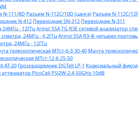
-NM
м N-111/8D
Разъем N-112C/10D (цанга)
Разъем N-112C/12
ходник N-412
Переходник SN-312
Переходник N-311
 24МГц - 12ГГц
Arinst SSA TG R3Е сетевой анализатор спе
 спектра, 24МГц - 6,2ГГц
Arinst SSA R3-4i четырех портов
ктра, 24МГц - 12ГГц
чта телескопическая МТст-6-3-30-40
Мачта телескопическ
ескопическая МТст-12-6-25-50
l AT-20
Грозоразрядник DGTell LP-1
Коаксиальный фиксир
ттенюатор PicoCell PSJ2W-2.4-50GHz-10dB