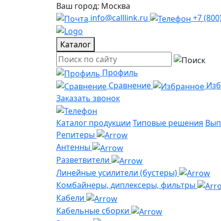
Ваш город: Москва
info@calllink.ru
+7 (800
Каталог
Профиль
Сравнение
Из
Заказать звонок
Каталог продукции
Типовые решения
Вып
Репитеры
Антенны
Разветвители
Линейные усилители (бустеры)
Комбайнеры, диплексеры, фильтры
Кабели
Кабельные сборки