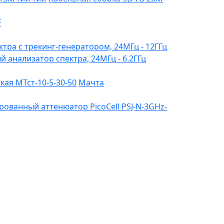
F
ктра с трекинг-генератором, 24МГц - 12ГГц
ый анализатор спектра, 24МГц - 6.2ГГц
ая МТст-10-5-30-50
Мачта
ованный аттенюатор PicoCell PSJ-N-3GHz-