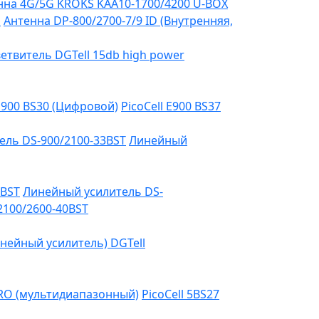
на 4G/5G KROKS KAA10-1700/4200 U-BOX
я
Антенна DP-800/2700-7/9 ID (Внутренняя,
етвитель DGTell 15db high power
 E900 BS30 (Цифровой)
PicoCell E900 BS37
ель DS-900/2100-33BST
Линейный
3BST
Линейный усилитель DS-
2100/2600-40BST
нейный усилитель) DGTell
PRO (мультидиапазонный)
PicoCell 5BS27