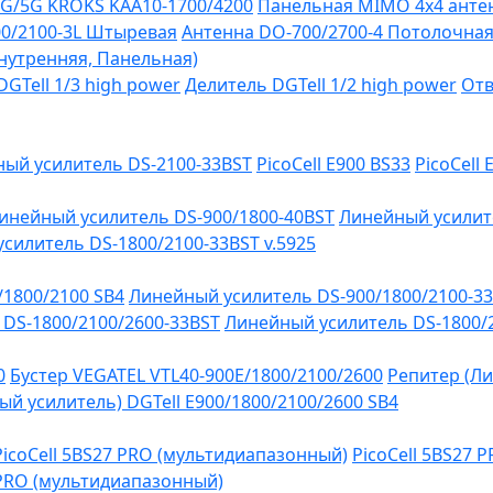
G/5G KROKS KAA10-1700/4200
Панельная MIMO 4x4 антен
0/2100-3L Штыревая
Антенна DO-700/2700-4 Потолочна
Внутренняя, Панельная)
GTell 1/3 high power
Делитель DGTell 1/2 high power
Отв
ый усилитель DS-2100-33BST
PicoCell E900 BS33
PicoCell
инейный усилитель DS-900/1800-40BST
Линейный усилит
силитель DS-1800/2100-33BST v.5925
/1800/2100 SB4
Линейный усилитель DS-900/1800/2100-3
DS-1800/2100/2600-33BST
Линейный усилитель DS-1800/
0
Бустер VEGATEL VTL40-900E/1800/2100/2600
Репитер (Ли
й усилитель) DGTell Е900/1800/2100/2600 SB4
PicoCell 5BS27 PRO (мультидиапазонный)
PicoCell 5BS27 
 PRO (мультидиапазонный)