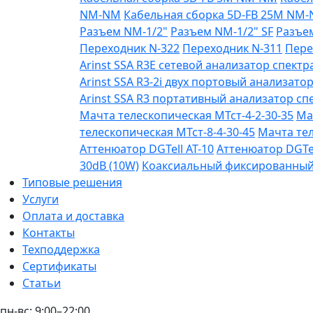
NM-NM
Кабельная сборка 5D-FB 25М NM
Разъем NM-1/2"
Разъем NM-1/2" SF
Разъе
Переходник N-322
Переходник N-311
Пере
Arinst SSA R3Е сетевой анализатор спектра
Arinst SSA R3-2i двух портовый анализатор
Arinst SSA R3 портативный анализатор спе
Мачта телескопическая МТст-4-2-30-35
Ма
телескопическая МТст-8-4-30-45
Мачта тел
Аттенюатор DGTell AT-10
Аттенюатор DGTel
30dB (10W)
Коаксиальный фиксированный а
Типовые решения
Услуги
Оплата и доставка
Контакты
Техподдержка
Сертификаты
Статьи
пн-вс: 9:00–22:00