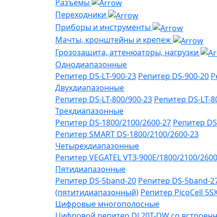
Разъемы
Переходники
Приборы и инструменты
Мачты, кронштейны и крепеж
Грозозащита, аттенюаторы, нагрузки
Однодиапазонные
Репитер DS-LT-900-23
Репитер DS-900-20
Р
Двухдиапазонные
Репитер DS-LT-800/900-23
Репитер DS-LT-8
Трехдиапазонные
Репитер DS-1800/2100/2600-27
Репитер DS
Репитер SMART DS-1800/2100/2600-23
Четырехдиапазонные
Репитер VЕGATEL VТЗ-900Е/1800/2100/260
Пятидиапазонные
Репитер DS-5band-20
Репитер DS-5band-2
(пятитидиапазонный)
Репитер PicoCell 5
Цифровые многополосные
Цифровой репитер DL20T-DW со встроенн