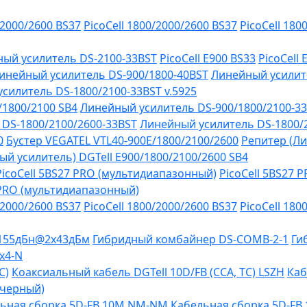
/2000/2600 BS37
PicoCell 1800/2000/2600 BS37
PicoCell 180
ый усилитель DS-2100-33BST
PicoCell E900 BS33
PicoCell
инейный усилитель DS-900/1800-40BST
Линейный усилит
силитель DS-1800/2100-33BST v.5925
/1800/2100 SB4
Линейный усилитель DS-900/1800/2100-3
DS-1800/2100/2600-33BST
Линейный усилитель DS-1800/
0
Бустер VEGATEL VTL40-900E/1800/2100/2600
Репитер (Ли
й усилитель) DGTell Е900/1800/2100/2600 SB4
PicoCell 5BS27 PRO (мультидиапазонный)
PicoCell 5BS27 
 PRO (мультидиапазонный)
/2000/2600 BS37
PicoCell 1800/2000/2600 BS37
PicoCell 180
-155дБн@2x43дБм
Гибридный комбайнер DS-COMB-2-1
Ги
х4-N
C)
Коаксиальный кабель DGTell 10D/FB (CCA, TC) LSZH
Каб
(черный)
ьная сборка 5D-FB 10М NM-NM
Кабельная сборка 5D-F