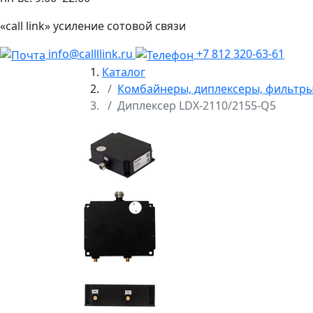
«call link» усиление сотовой связи
info@callllink.ru
+7 812 320-63-61
Каталог
Комбайнеры, диплексеры, фильтр
Диплексер LDX-2110/2155-Q5