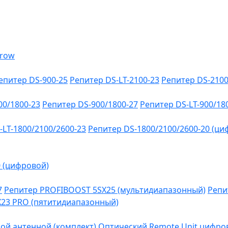
епитер DS-900-25
Репитер DS-LT-2100-23
Репитер DS-2100
00/1800-23
Репитер DS-900/1800-27
Репитер DS-LT-900/18
-LT-1800/2100/2600-23
Репитер DS-1800/2100/2600-20 (ци
0 (цифровой)
7
Репитер PROFIBOOST 5SX25 (мультидиапазонный)
Репи
SX23 PRO (пятитидиапазонный)
ой антенной (комплект)
Оптический Remote Unit цифров