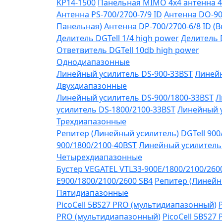
KP14-1500
Панельная MIMO 4x4 антенна 4
Антенна PS-700/2700-7/9 ID
Антенна DO-90
Панельная)
Антенна DP-700/2700-6/8 ID (
Делитель DGTell 1/4 high power
Делитель D
Ответвитель DGTell 10db high power
Однодиапазонные
Линейный усилитель DS-900-33BST
Линейн
Двухдиапазонные
Линейный усилитель DS-900/1800-33BST
Л
усилитель DS-1800/2100-33BST
Линейный у
Трехдиапазонные
Репитер (Линейный усилитель) DGTell 900
900/1800/2100-40BST
Линейный усилитель 
Четырехдиапазонные
Бустер VEGATEL VTL33-900E/1800/2100/260
Е900/1800/2100/2600 SB4
Репитер (Линейны
Пятидиапазонные
PicoCell 5BS27 PRO (мультидиапазонный)
PRO (мультидиапазонный)
PicoCell 5BS27