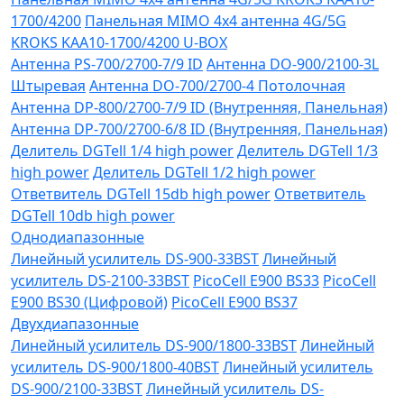
1700/4200
Панельная MIMO 4x4 антенна 4G/5G
KROKS KAA10-1700/4200 U-BOX
Антенна PS-700/2700-7/9 ID
Антенна DO-900/2100-3L
Штыревая
Антенна DO-700/2700-4 Потолочная
Антенна DP-800/2700-7/9 ID (Внутренняя, Панельная)
Антенна DP-700/2700-6/8 ID (Внутренняя, Панельная)
Делитель DGTell 1/4 high power
Делитель DGTell 1/3
high power
Делитель DGTell 1/2 high power
Ответвитель DGTell 15db high power
Ответвитель
DGTell 10db high power
Однодиапазонные
Линейный усилитель DS-900-33BST
Линейный
усилитель DS-2100-33BST
PicoCell E900 BS33
PicoCell
E900 BS30 (Цифровой)
PicoCell E900 BS37
Двухдиапазонные
Линейный усилитель DS-900/1800-33BST
Линейный
усилитель DS-900/1800-40BST
Линейный усилитель
DS-900/2100-33BST
Линейный усилитель DS-