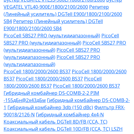
VEGATEL VTL40-900E/1800/2100/2600
Репитер
(Линейный усилитель) DGTell Е900/1800/2100/2600
SB4
Репитер (Линейный усилитель) DGTell
Е900/1800/2100/2600 SB4
PicoCell 5BS27 PRO (мультидиапазонный)
PicoCell
5BS27 PRO (мультидиапазонный)
PicoCell 5BS27 PRO
(мультидиапазонный)
PicoCell 5BS27 PRO
(мультидиапазонный)
PicoCell 5BS27 PRO
(мультидиапазонный)
PicoCell 1800/2000/2600 BS37
PicoCell 1800/2000/2600
BS37
PicoCell 1800/2000/2600 BS37
PicoCell
1800/2000/2600 BS37
PicoCell 1800/2000/2600 BS37
Гибридный комбайнер DS-COMB-2-2 PIM
-155дБн@2x43дБм
Гибридный комбайнер DS-COMB-2-
1
Гибридный комбайнер 3db (150 dBc)
Филтьтр FRX-
90018/2126-N
Гибридный комбайнер 4х4-N
Коаксиальный кабель DGTell 8D/FB (CCA, TC)
Коаксиальный кабель DGTell 10D/FB (CCA, TC) LSZH