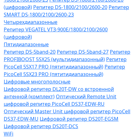
(цифровой)
Репитер DS-1800/2100/2600-20
Репитер
SMART DS-1800/2100/2600-23
Четырехдиапазонные
Репитер VЕGATEL VТЗ-900Е/1800/2100/2600
(цифровой)
Пятидиапазонные
Репитер DS-5band-20
Репитер DS-5band-27
Репитер
PROFIBOOST 5SX25 (мультидиапазонный)
Репитер
PicoCell 5SX17 PRO (пятитидиапазонный)
Репитер
PicoCell 5SX23 PRO (пятитидиапазонный)
Цифровые многополосные
Цифровой репитер DL20T-DW со встроенной
антенной (комплект)
Оптический Remote Unit
цифровой репитер PicoCell DS37-EDW-RU
Оптический Master Unit цифровой репитер PicoCell
DS37-EDW-MU
Цифровой репитер DS20T-EGSM
Цифровой репитер DS20T-DCS
WiFi