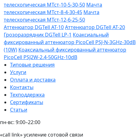
телескопическая МТст-10-5-30-50
Мачта
телескопическая МТст-8-4-30-45
Мачта
телескопическая МТст-12-6-25-50
Аттенюатор DGTell AT-10
Аттенюатор DGTell AT-20
Грозоразрядник DGTell LP-1
Коаксиальный
фиксированный аттенюатор PicoCell PSJ-N-3GHz-30dB
(10W)
Коаксиальный фиксированный аттенюатор
PicoCell PSJ2W-2.4-50GHz-10dB
Типовые решения
Услуги
Оплата и доставка
Контакты
Техподдержка
Сертификаты
Статьи
пн-вс: 9:00–22:00
«call link» усиление сотовой связи