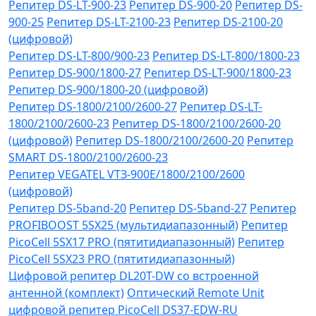
Репитер DS-LT-900-23
Репитер DS-900-20
Репитер DS-
900-25
Репитер DS-LT-2100-23
Репитер DS-2100-20
(цифровой)
Репитер DS-LT-800/900-23
Репитер DS-LT-800/1800-23
Репитер DS-900/1800-27
Репитер DS-LT-900/1800-23
Репитер DS-900/1800-20 (цифровой)
Репитер DS-1800/2100/2600-27
Репитер DS-LT-
1800/2100/2600-23
Репитер DS-1800/2100/2600-20
(цифровой)
Репитер DS-1800/2100/2600-20
Репитер
SMART DS-1800/2100/2600-23
Репитер VЕGATEL VТЗ-900Е/1800/2100/2600
(цифровой)
Репитер DS-5band-20
Репитер DS-5band-27
Репитер
PROFIBOOST 5SX25 (мультидиапазонный)
Репитер
PicoCell 5SX17 PRO (пятитидиапазонный)
Репитер
PicoCell 5SX23 PRO (пятитидиапазонный)
Цифровой репитер DL20T-DW со встроенной
антенной (комплект)
Оптический Remote Unit
цифровой репитер PicoCell DS37-EDW-RU