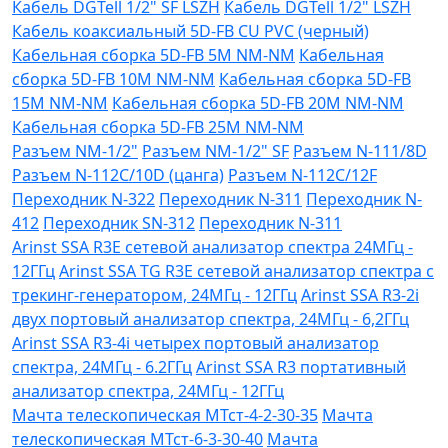
Кабель DGTell 1/2" SF LSZH
Кабель DGTell 1/2" LSZH
Кабель коаксиальный 5D-FB CU PVC (черный)
Кабельная сборка 5D-FB 5М NM-NM
Кабельная
сборка 5D-FB 10М NM-NM
Кабельная сборка 5D-FB
15М NM-NM
Кабельная сборка 5D-FB 20М NM-NM
Кабельная сборка 5D-FB 25М NM-NM
Разъем NM-1/2"
Разъем NM-1/2" SF
Разъем N-111/8D
Разъем N-112C/10D (цанга)
Разъем N-112C/12F
Переходник N-322
Переходник N-311
Переходник N-
412
Переходник SN-312
Переходник N-311
Arinst SSA R3Е сетевой анализатор спектра 24МГц -
12ГГц
Arinst SSA TG R3Е сетевой анализатор спектра с
трекинг-генератором, 24МГц - 12ГГц
Arinst SSA R3-2i
двух портовый анализатор спектра, 24МГц - 6,2ГГц
Arinst SSA R3-4i четырех портовый анализатор
спектра, 24МГц - 6.2ГГц
Arinst SSA R3 портативный
анализатор спектра, 24МГц - 12ГГц
Мачта телескопическая МТст-4-2-30-35
Мачта
телескопическая МТст-6-3-30-40
Мачта