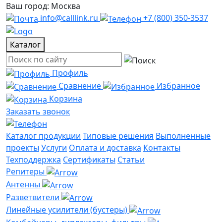
Ваш город: Москва
info@calllink.ru
+7 (800) 350-3537
Каталог
Профиль
Сравнение
Избранное
Корзина
Заказать звонок
Каталог продукции
Типовые решения
Выполненные
проекты
Услуги
Оплата и доставка
Контакты
Техподдержка
Сертификаты
Статьи
Репитеры
Антенны
Разветвители
Линейные усилители (бустеры)