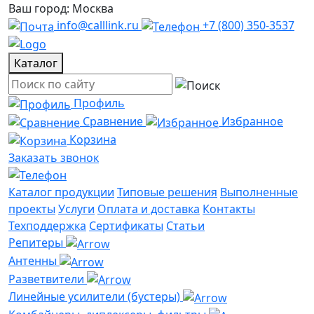
Ваш город: Москва
info@calllink.ru
+7 (800) 350-3537
Каталог
Профиль
Сравнение
Избранное
Корзина
Заказать звонок
Каталог продукции
Типовые решения
Выполненные
проекты
Услуги
Оплата и доставка
Контакты
Техподдержка
Сертификаты
Статьи
Репитеры
Антенны
Разветвители
Линейные усилители (бустеры)