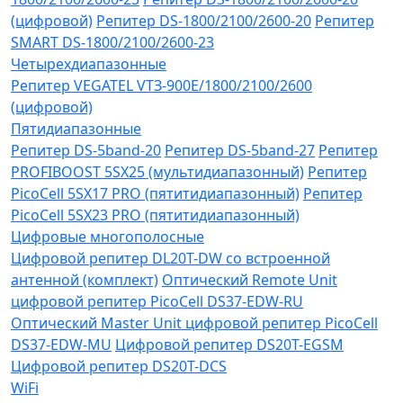
(цифровой)
Репитер DS-1800/2100/2600-20
Репитер
SMART DS-1800/2100/2600-23
Четырехдиапазонные
Репитер VЕGATEL VТЗ-900Е/1800/2100/2600
(цифровой)
Пятидиапазонные
Репитер DS-5band-20
Репитер DS-5band-27
Репитер
PROFIBOOST 5SX25 (мультидиапазонный)
Репитер
PicoCell 5SX17 PRO (пятитидиапазонный)
Репитер
PicoCell 5SX23 PRO (пятитидиапазонный)
Цифровые многополосные
Цифровой репитер DL20T-DW со встроенной
антенной (комплект)
Оптический Remote Unit
цифровой репитер PicoCell DS37-EDW-RU
Оптический Master Unit цифровой репитер PicoCell
DS37-EDW-MU
Цифровой репитер DS20T-EGSM
Цифровой репитер DS20T-DCS
WiFi