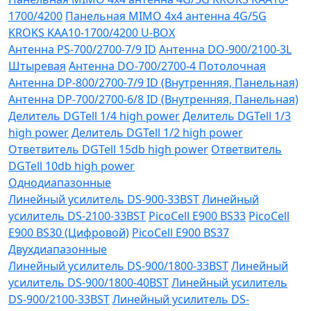
1700/4200
Панельная MIMO 4x4 антенна 4G/5G
KROKS KAA10-1700/4200 U-BOX
Антенна PS-700/2700-7/9 ID
Антенна DO-900/2100-3L
Штыревая
Антенна DO-700/2700-4 Потолочная
Антенна DP-800/2700-7/9 ID (Внутренняя, Панельная)
Антенна DP-700/2700-6/8 ID (Внутренняя, Панельная)
Делитель DGTell 1/4 high power
Делитель DGTell 1/3
high power
Делитель DGTell 1/2 high power
Ответвитель DGTell 15db high power
Ответвитель
DGTell 10db high power
Однодиапазонные
Линейный усилитель DS-900-33BST
Линейный
усилитель DS-2100-33BST
PicoCell E900 BS33
PicoCell
E900 BS30 (Цифровой)
PicoCell E900 BS37
Двухдиапазонные
Линейный усилитель DS-900/1800-33BST
Линейный
усилитель DS-900/1800-40BST
Линейный усилитель
DS-900/2100-33BST
Линейный усилитель DS-