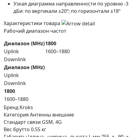
Узкая диаграмма направленности по уровню -3
дБи:
по вертикали
±20º; по горизонтали ±18º
Характеристики товара
Рабочий диапазон частот
Диапазон (MHz)
1800
Uplink
1600–1880
Downlink
Диапазон (MHz)
Uplink
Downlink
1800
1600–1880
Бренд
Kroks
Категория
Антенны внешние
Стандарт связи
GSM, 4G
Вес брутто
0.55 кг
Габариты (длина , ширина , высота ), мм
755 x 90 x