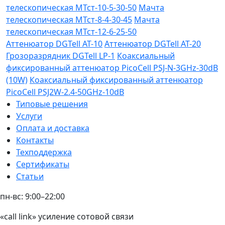
телескопическая МТст-10-5-30-50
Мачта
телескопическая МТст-8-4-30-45
Мачта
телескопическая МТст-12-6-25-50
Аттенюатор DGTell AT-10
Аттенюатор DGTell AT-20
Грозоразрядник DGTell LP-1
Коаксиальный
фиксированный аттенюатор PicoCell PSJ-N-3GHz-30dB
(10W)
Коаксиальный фиксированный аттенюатор
PicoCell PSJ2W-2.4-50GHz-10dB
Типовые решения
Услуги
Оплата и доставка
Контакты
Техподдержка
Сертификаты
Статьи
пн-вс: 9:00–22:00
«call link» усиление сотовой связи