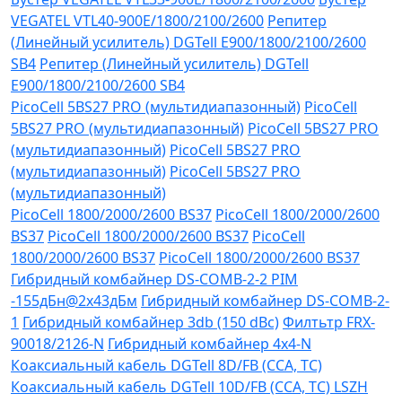
VEGATEL VTL40-900E/1800/2100/2600
Репитер
(Линейный усилитель) DGTell Е900/1800/2100/2600
SB4
Репитер (Линейный усилитель) DGTell
Е900/1800/2100/2600 SB4
PicoCell 5BS27 PRO (мультидиапазонный)
PicoCell
5BS27 PRO (мультидиапазонный)
PicoCell 5BS27 PRO
(мультидиапазонный)
PicoCell 5BS27 PRO
(мультидиапазонный)
PicoCell 5BS27 PRO
(мультидиапазонный)
PicoCell 1800/2000/2600 BS37
PicoCell 1800/2000/2600
BS37
PicoCell 1800/2000/2600 BS37
PicoCell
1800/2000/2600 BS37
PicoCell 1800/2000/2600 BS37
Гибридный комбайнер DS-COMB-2-2 PIM
-155дБн@2x43дБм
Гибридный комбайнер DS-COMB-2-
1
Гибридный комбайнер 3db (150 dBc)
Филтьтр FRX-
90018/2126-N
Гибридный комбайнер 4х4-N
Коаксиальный кабель DGTell 8D/FB (CCA, TC)
Коаксиальный кабель DGTell 10D/FB (CCA, TC) LSZH