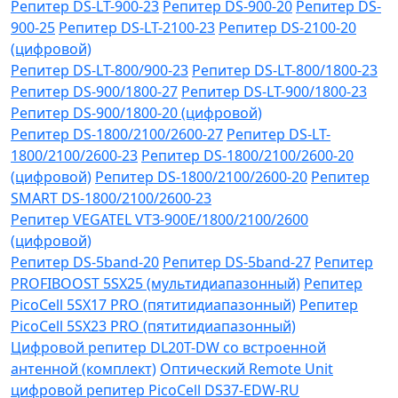
Репитер DS-LT-900-23
Репитер DS-900-20
Репитер DS-
900-25
Репитер DS-LT-2100-23
Репитер DS-2100-20
(цифровой)
Репитер DS-LT-800/900-23
Репитер DS-LT-800/1800-23
Репитер DS-900/1800-27
Репитер DS-LT-900/1800-23
Репитер DS-900/1800-20 (цифровой)
Репитер DS-1800/2100/2600-27
Репитер DS-LT-
1800/2100/2600-23
Репитер DS-1800/2100/2600-20
(цифровой)
Репитер DS-1800/2100/2600-20
Репитер
SMART DS-1800/2100/2600-23
Репитер VЕGATEL VТЗ-900Е/1800/2100/2600
(цифровой)
Репитер DS-5band-20
Репитер DS-5band-27
Репитер
PROFIBOOST 5SX25 (мультидиапазонный)
Репитер
PicoCell 5SX17 PRO (пятитидиапазонный)
Репитер
PicoCell 5SX23 PRO (пятитидиапазонный)
Цифровой репитер DL20T-DW со встроенной
антенной (комплект)
Оптический Remote Unit
цифровой репитер PicoCell DS37-EDW-RU