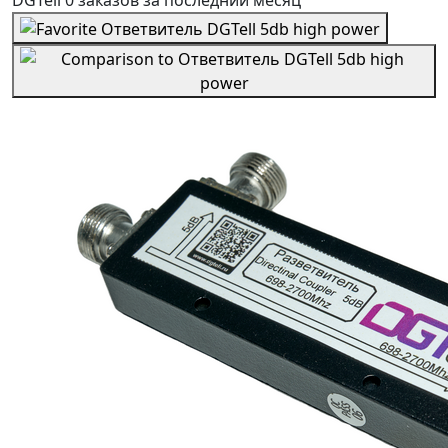
DGTell
0 заказов
за последний
месяц