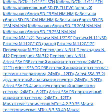
Кабель DGTell 1/2" SF LSZH
Кабель DGTell 1/2" LSZH
Кабель коаксиальный 5D-FB CU PVC (черный)
Кабельная сборка 5D-FB 5М NM-NM
Кабельная
сборка 5D-FB 10М NM-NM
Кабельная сборка 5D-FB
15М NM-NM
Кабельная сборка 5D-FB 20М NM-NM
Кабельная сборка 5D-FB 25М NM-NM
Разъем NM-1/2"
Разъем NM-1/2" SF
Разъем N-111/8D
Разъем N-112C/10D (цанга)
Разъем N-112C/12F
Переходник N-322
Переходник N-311
Переходник N-
412
Переходник SN-312
Переходник N-311
Arinst SSA R3Е сетевой анализатор спектра 24МГц -
12ГГц
Arinst SSA TG R3Е сетевой анализатор спектра с
трекинг-генератором, 24МГц - 12ГГц
Arinst SSA R3-2i
двух портовый анализатор спектра, 24МГц - 6,2ГГц
Arinst SSA R3-4i четырех портовый анализатор
спектра, 24МГц - 6.2ГГц
Arinst SSA R3 портативный
анализатор спектра, 24МГц - 12ГГц
Мачта телескопическая МТст-4-2-30-35
Мачта
телескопическая МТст-6-3-30-40
Мачта