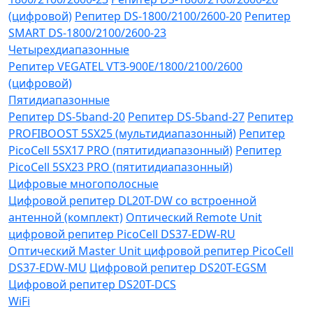
(цифровой)
Репитер DS-1800/2100/2600-20
Репитер
SMART DS-1800/2100/2600-23
Четырехдиапазонные
Репитер VЕGATEL VТЗ-900Е/1800/2100/2600
(цифровой)
Пятидиапазонные
Репитер DS-5band-20
Репитер DS-5band-27
Репитер
PROFIBOOST 5SX25 (мультидиапазонный)
Репитер
PicoCell 5SX17 PRO (пятитидиапазонный)
Репитер
PicoCell 5SX23 PRO (пятитидиапазонный)
Цифровые многополосные
Цифровой репитер DL20T-DW со встроенной
антенной (комплект)
Оптический Remote Unit
цифровой репитер PicoCell DS37-EDW-RU
Оптический Master Unit цифровой репитер PicoCell
DS37-EDW-MU
Цифровой репитер DS20T-EGSM
Цифровой репитер DS20T-DCS
WiFi