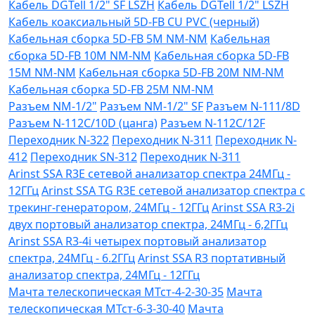
Кабель DGTell 1/2" SF LSZH
Кабель DGTell 1/2" LSZH
Кабель коаксиальный 5D-FB CU PVC (черный)
Кабельная сборка 5D-FB 5М NM-NM
Кабельная
сборка 5D-FB 10М NM-NM
Кабельная сборка 5D-FB
15М NM-NM
Кабельная сборка 5D-FB 20М NM-NM
Кабельная сборка 5D-FB 25М NM-NM
Разъем NM-1/2"
Разъем NM-1/2" SF
Разъем N-111/8D
Разъем N-112C/10D (цанга)
Разъем N-112C/12F
Переходник N-322
Переходник N-311
Переходник N-
412
Переходник SN-312
Переходник N-311
Arinst SSA R3Е сетевой анализатор спектра 24МГц -
12ГГц
Arinst SSA TG R3Е сетевой анализатор спектра с
трекинг-генератором, 24МГц - 12ГГц
Arinst SSA R3-2i
двух портовый анализатор спектра, 24МГц - 6,2ГГц
Arinst SSA R3-4i четырех портовый анализатор
спектра, 24МГц - 6.2ГГц
Arinst SSA R3 портативный
анализатор спектра, 24МГц - 12ГГц
Мачта телескопическая МТст-4-2-30-35
Мачта
телескопическая МТст-6-3-30-40
Мачта