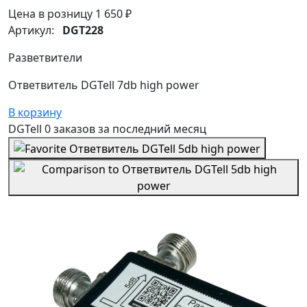
Цена в розницу
1 650 ₽
Артикул:
DGT228
Разветвители
Ответвитель DGTell 7db high power
В корзину
DGTell
0 заказов
за последний
месяц