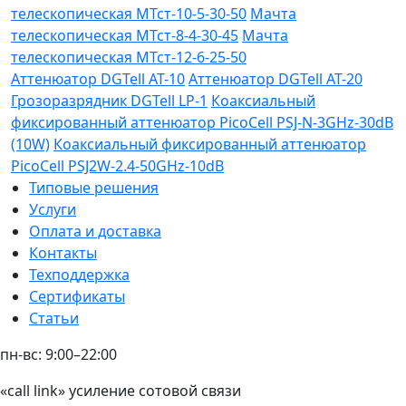
телескопическая МТст-10-5-30-50
Мачта
телескопическая МТст-8-4-30-45
Мачта
телескопическая МТст-12-6-25-50
Аттенюатор DGTell AT-10
Аттенюатор DGTell AT-20
Грозоразрядник DGTell LP-1
Коаксиальный
фиксированный аттенюатор PicoCell PSJ-N-3GHz-30dB
(10W)
Коаксиальный фиксированный аттенюатор
PicoCell PSJ2W-2.4-50GHz-10dB
Типовые решения
Услуги
Оплата и доставка
Контакты
Техподдержка
Сертификаты
Статьи
пн-вс: 9:00–22:00
«call link» усиление сотовой связи