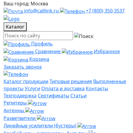
Ваш город: Москва
info@calllink.ru
+7 (800) 350-3537
Каталог
Профиль
Сравнение
Избранное
Корзина
Заказать звонок
Каталог продукции
Типовые решения
Выполненные
проекты
Услуги
Оплата и доставка
Контакты
Техподдержка
Сертификаты
Статьи
Репитеры
Антенны
Разветвители
Линейные усилители (бустеры)