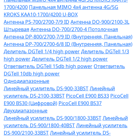
1700/4200
Панельная MIMO 4x4 антенна 4G/5G
KROKS KAA10-1700/4200 U-BOX
Антенна PS-700/2700-7/9 ID
Антенна DO-900/2100-3L
Штыревая
Антенна DO-700/2700-4 Потолочная
Антенна DP-800/2700-7/9 ID (Внутренняя, Панельная)
Антенна DP-700/2700-6/8 ID (Внутренняя, Панельная)
Делитель DGTell 1/4 high power
Делитель DGTell 1/3
high power
Делитель DGTell 1/2 high power
Ответвитель DGTell 15db high power
Ответвитель
DGTell 10db high power
Однодиапазонные
Линейный усилитель DS-900-33BST
Линейный
усилитель DS-2100-33BST
PicoCell E900 BS33
PicoCell
E900 BS30 (Цифровой)
PicoCell E900 BS37
Двухдиапазонные
Линейный усилитель DS-900/1800-33BST
Линейный
усилитель DS-900/1800-40BST
Линейный усилитель
DS-900/2100-33BST
Линейный усилитель DS-