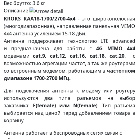
Вес брутто:
3.6 кг
Описание
KROKS КАА18-1700/2700-4x4
- это широкополосная
(многодиапазонная), направленная панельная MIMO
4х4 антенна усилением 15-18 дБи.
Антенна
поддерживает технологию LTE advanced
и
предназначена для работы с
4G MIMO
4х4
модемами
cat.9, cat.12, cat.16, cat.18, cat.20,
с
возможностью агрегации частот
, а так же роутерами
со встроенным модемом, работающим в
частотном
диапазоне 1700-2700 МГц.
Для подключения антенны к модему или роутеру
используются два типа разъемов на выбор
заказчика:
F(female) или N(female
).
Тип разъема
выбирается над ценой перед добавлением товара в
корзину.
Антенна работает в беспроводных сетях связи с