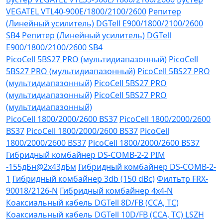
VEGATEL VTL40-900E/1800/2100/2600
Репитер
(Линейный усилитель) DGTell Е900/1800/2100/2600
SB4
Репитер (Линейный усилитель) DGTell
Е900/1800/2100/2600 SB4
PicoCell 5BS27 PRO (мультидиапазонный)
PicoCell
5BS27 PRO (мультидиапазонный)
PicoCell 5BS27 PRO
(мультидиапазонный)
PicoCell 5BS27 PRO
(мультидиапазонный)
PicoCell 5BS27 PRO
(мультидиапазонный)
PicoCell 1800/2000/2600 BS37
PicoCell 1800/2000/2600
BS37
PicoCell 1800/2000/2600 BS37
PicoCell
1800/2000/2600 BS37
PicoCell 1800/2000/2600 BS37
Гибридный комбайнер DS-COMB-2-2 PIM
-155дБн@2x43дБм
Гибридный комбайнер DS-COMB-2-
1
Гибридный комбайнер 3db (150 dBc)
Филтьтр FRX-
90018/2126-N
Гибридный комбайнер 4х4-N
Коаксиальный кабель DGTell 8D/FB (CCA, TC)
Коаксиальный кабель DGTell 10D/FB (CCA, TC) LSZH