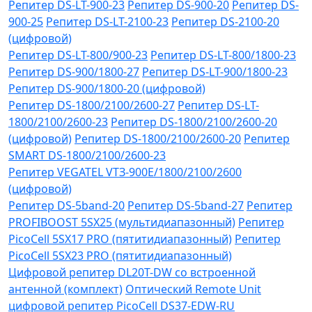
Репитер DS-LT-900-23
Репитер DS-900-20
Репитер DS-
900-25
Репитер DS-LT-2100-23
Репитер DS-2100-20
(цифровой)
Репитер DS-LT-800/900-23
Репитер DS-LT-800/1800-23
Репитер DS-900/1800-27
Репитер DS-LT-900/1800-23
Репитер DS-900/1800-20 (цифровой)
Репитер DS-1800/2100/2600-27
Репитер DS-LT-
1800/2100/2600-23
Репитер DS-1800/2100/2600-20
(цифровой)
Репитер DS-1800/2100/2600-20
Репитер
SMART DS-1800/2100/2600-23
Репитер VЕGATEL VТЗ-900Е/1800/2100/2600
(цифровой)
Репитер DS-5band-20
Репитер DS-5band-27
Репитер
PROFIBOOST 5SX25 (мультидиапазонный)
Репитер
PicoCell 5SX17 PRO (пятитидиапазонный)
Репитер
PicoCell 5SX23 PRO (пятитидиапазонный)
Цифровой репитер DL20T-DW со встроенной
антенной (комплект)
Оптический Remote Unit
цифровой репитер PicoCell DS37-EDW-RU