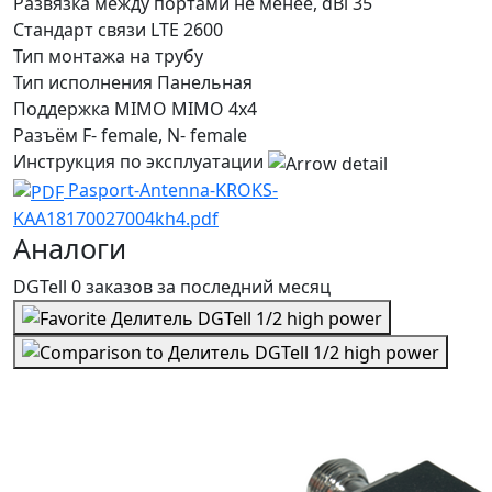
Развязка между портами не менее, dBi
35
Стандарт связи
LTE 2600
Тип монтажа
на трубу
Тип исполнения
Панельная
Поддержка MIMO
MIMO 4x4
Разъём
F- female, N- female
Инструкция по эксплуатации
Pasport-Antenna-KROKS-
KAA18170027004kh4.pdf
Аналоги
DGTell
0 заказов
за последний
месяц