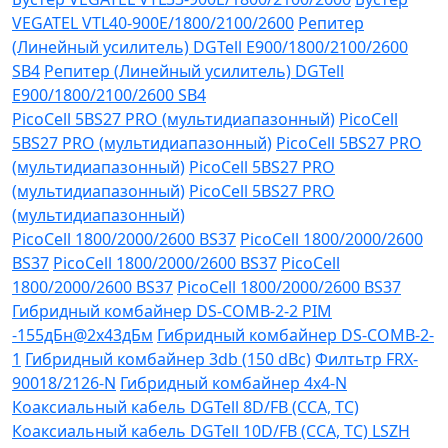
VEGATEL VTL40-900E/1800/2100/2600
Репитер
(Линейный усилитель) DGTell Е900/1800/2100/2600
SB4
Репитер (Линейный усилитель) DGTell
Е900/1800/2100/2600 SB4
PicoCell 5BS27 PRO (мультидиапазонный)
PicoCell
5BS27 PRO (мультидиапазонный)
PicoCell 5BS27 PRO
(мультидиапазонный)
PicoCell 5BS27 PRO
(мультидиапазонный)
PicoCell 5BS27 PRO
(мультидиапазонный)
PicoCell 1800/2000/2600 BS37
PicoCell 1800/2000/2600
BS37
PicoCell 1800/2000/2600 BS37
PicoCell
1800/2000/2600 BS37
PicoCell 1800/2000/2600 BS37
Гибридный комбайнер DS-COMB-2-2 PIM
-155дБн@2x43дБм
Гибридный комбайнер DS-COMB-2-
1
Гибридный комбайнер 3db (150 dBc)
Филтьтр FRX-
90018/2126-N
Гибридный комбайнер 4х4-N
Коаксиальный кабель DGTell 8D/FB (CCA, TC)
Коаксиальный кабель DGTell 10D/FB (CCA, TC) LSZH