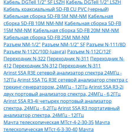
Кабель DGTell 1/2" SF LSZH
Кабель DGTell 1/2" LSZH
Кабель коаксиальный 5D-FB CU PVC (черный)
Кабельная сборка 5D-FB 5М NM-NM
Кабельная
сборка 5D-FB 10М NM-NM
Кабельная сборка 5D-FB
15М NM-NM
Кабельная сборка 5D-FB 20М NM-NM
Кабельная сборка 5D-FB 25М NM-NM
Разъем NM-1/2"
Разъем NM-1/2" SF
Разъем N-111/8D
Разъем N-112C/10D (цанга)
Разъем N-112C/12F
Переходник N-322
Переходник N-311
Переходник N-
412
Переходник SN-312
Переходник N-311
Arinst SSA R3Е сетевой анализатор спектра 24МГц -
12ГГц
Arinst SSA TG R3Е сетевой анализатор спектра с
трекинг-генератором, 24МГц - 12ГГц
Arinst SSA R3-2i
двух портовый анализатор спектра, 24МГц - 6,2ГГц
Arinst SSA R3-4i четырех портовый анализатор
спектра, 24МГц - 6.2ГГц
Arinst SSA R3 портативный
анализатор спектра, 24МГц - 12ГГц
Мачта телескопическая МТст-4-2-30-35
Мачта
телескопическая МТст-6-3-30-40
Мачта