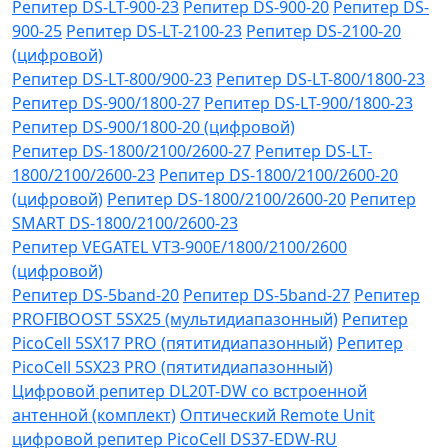
Репитер DS-LT-900-23
Репитер DS-900-20
Репитер DS-
900-25
Репитер DS-LT-2100-23
Репитер DS-2100-20
(цифровой)
Репитер DS-LT-800/900-23
Репитер DS-LT-800/1800-23
Репитер DS-900/1800-27
Репитер DS-LT-900/1800-23
Репитер DS-900/1800-20 (цифровой)
Репитер DS-1800/2100/2600-27
Репитер DS-LT-
1800/2100/2600-23
Репитер DS-1800/2100/2600-20
(цифровой)
Репитер DS-1800/2100/2600-20
Репитер
SMART DS-1800/2100/2600-23
Репитер VЕGATEL VТЗ-900Е/1800/2100/2600
(цифровой)
Репитер DS-5band-20
Репитер DS-5band-27
Репитер
PROFIBOOST 5SX25 (мультидиапазонный)
Репитер
PicoCell 5SX17 PRO (пятитидиапазонный)
Репитер
PicoCell 5SX23 PRO (пятитидиапазонный)
Цифровой репитер DL20T-DW со встроенной
антенной (комплект)
Оптический Remote Unit
цифровой репитер PicoCell DS37-EDW-RU