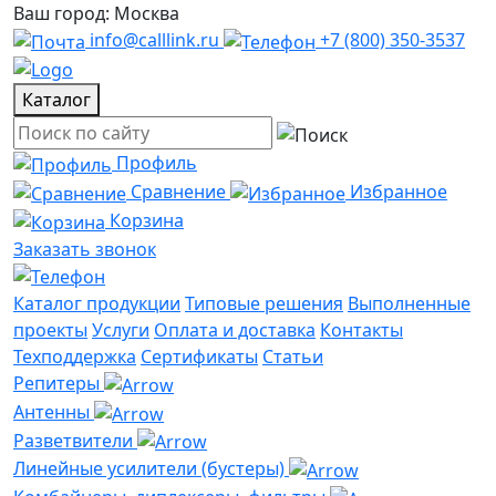
Ваш город: Москва
info@calllink.ru
+7 (800) 350-3537
Каталог
Профиль
Сравнение
Избранное
Корзина
Заказать звонок
Каталог продукции
Типовые решения
Выполненные
проекты
Услуги
Оплата и доставка
Контакты
Техподдержка
Сертификаты
Статьи
Репитеры
Антенны
Разветвители
Линейные усилители (бустеры)