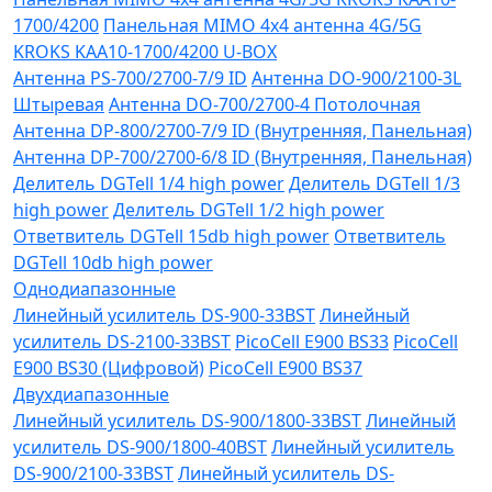
1700/4200
Панельная MIMO 4x4 антенна 4G/5G
KROKS KAA10-1700/4200 U-BOX
Антенна PS-700/2700-7/9 ID
Антенна DO-900/2100-3L
Штыревая
Антенна DO-700/2700-4 Потолочная
Антенна DP-800/2700-7/9 ID (Внутренняя, Панельная)
Антенна DP-700/2700-6/8 ID (Внутренняя, Панельная)
Делитель DGTell 1/4 high power
Делитель DGTell 1/3
high power
Делитель DGTell 1/2 high power
Ответвитель DGTell 15db high power
Ответвитель
DGTell 10db high power
Однодиапазонные
Линейный усилитель DS-900-33BST
Линейный
усилитель DS-2100-33BST
PicoCell E900 BS33
PicoCell
E900 BS30 (Цифровой)
PicoCell E900 BS37
Двухдиапазонные
Линейный усилитель DS-900/1800-33BST
Линейный
усилитель DS-900/1800-40BST
Линейный усилитель
DS-900/2100-33BST
Линейный усилитель DS-