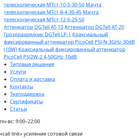
телескопическая МТст-10-5-30-50
Мачта
телескопическая МТст-8-4-30-45
Мачта
телескопическая МТст-12-6-25-50
Аттенюатор DGTell AT-10
Аттенюатор DGTell AT-20
Грозоразрядник DGTell LP-1
Коаксиальный
фиксированный аттенюатор PicoCell PSJ-N-3GHz-30dB
(10W)
Коаксиальный фиксированный аттенюатор
PicoCell PSJ2W-2.4-50GHz-10dB
Типовые решения
Услуги
Оплата и доставка
Контакты
Техподдержка
Сертификаты
Статьи
пн-вс: 9:00–22:00
«call link» усиление сотовой связи