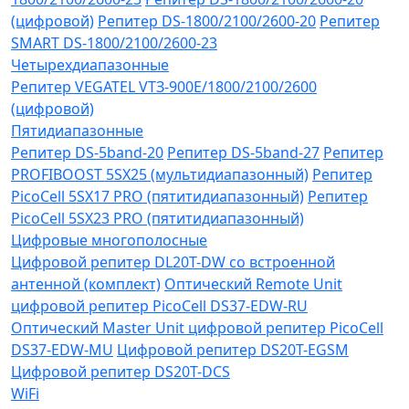
(цифровой)
Репитер DS-1800/2100/2600-20
Репитер
SMART DS-1800/2100/2600-23
Четырехдиапазонные
Репитер VЕGATEL VТЗ-900Е/1800/2100/2600
(цифровой)
Пятидиапазонные
Репитер DS-5band-20
Репитер DS-5band-27
Репитер
PROFIBOOST 5SX25 (мультидиапазонный)
Репитер
PicoCell 5SX17 PRO (пятитидиапазонный)
Репитер
PicoCell 5SX23 PRO (пятитидиапазонный)
Цифровые многополосные
Цифровой репитер DL20T-DW со встроенной
антенной (комплект)
Оптический Remote Unit
цифровой репитер PicoCell DS37-EDW-RU
Оптический Master Unit цифровой репитер PicoCell
DS37-EDW-MU
Цифровой репитер DS20T-EGSM
Цифровой репитер DS20T-DCS
WiFi