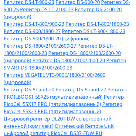
Репитер DS-LT-900-23
Репитер DS-900-20
Репитер DS-
900-25
Репитер DS-LT-2100-23
Репитер DS-2100-20
(цифровой)
Репитер DS-LT-800/900-23
Репитер DS-LT-800/1800-23
Репитер DS-900/1800-27
Репитер DS-LT-900/1800-23
Репитер DS-900/1800-20 (цифровой)
Репитер DS-1800/2100/2600-27
Репитер DS-LT-
1800/2100/2600-23
Репитер DS-1800/2100/2600-20
(цифровой)
Репитер DS-1800/2100/2600-20
Репитер
SMART DS-1800/2100/2600-23
Репитер VЕGATEL VТЗ-900Е/1800/2100/2600
(цифровой)
Репитер DS-5band-20
Репитер DS-5band-27
Репитер
PROFIBOOST 5SX25 (мультидиапазонный)
Репитер
PicoCell 5SX17 PRO (пятитидиапазонный)
Репитер
PicoCell 5SX23 PRO (пятитидиапазонный)
Цифровой репитер DL20T-DW со встроенной
антенной (комплект)
Оптический Remote Unit
цифровой репитер PicoCell DS37-EDW-RU