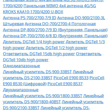
1700/4200
Панельная MIMO 4x4 антенна 4G/5G
KROKS KAA10-1700/4200 U-BOX
Антенна PS-700/2700-7/9 ID
Антенна DO-900/2100-3L
Штыревая
Антенна DO-700/2700-4 Потолочная
Антенна DP-800/2700-7/9 ID (Внутренняя, Панельная)
Антенна DP-700/2700-6/8 ID (Внутренняя, Панельная)
Делитель DGTell 1/4 high power
Делитель DGTell 1/3
high power
Делитель DGTell 1/2 high power
Ответвитель DGTell 15db high power
Ответвитель
DGTell 10db high power
Однодиапазонные
Линейный усилитель DS-900-33BST
Линейный
усилитель DS-2100-33BST
PicoCell E900 BS33
PicoCell
E900 BS30 (Цифровой)
PicoCell E900 BS37
Двухдиапазонные
Линейный усилитель DS-900/1800-33BST
Линейный
усилитель DS-900/1800-40BST
Линейный усилитель
DS-900/2100-33BST
Линейный усилитель DS-