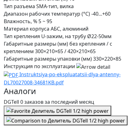
Тип разъема
SMA-тип, вилка
Диапазон рабочих температур (°С)
-40...+60
Влажность, %
5 ~ 95
Материал корпуса
АБС, алюминий
Тип крепления
U-зажим, на трубу Ø22-50мм
Габаритные размеры (мм) без крепления / с
креплением
300×210×65 / 420×210×65
Габаритные размеры упаковки (мм)
330×220×85
Инструкция по эксплуатации
Instruktsiya-po-ekspluatatsii-dlya-antenny-
DL70027008-34681KB.pdf
Аналоги
DGTell
0 заказов
за последний
месяц