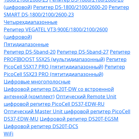
(цифровой)
Репитер DS-1800/2100/2600-20
Репитер
SMART DS-1800/2100/2600-23
Четырехдиапазонные
Репитер VЕGATEL VТЗ-900Е/1800/2100/2600
(цифровой)
Пятидиапазонные
Репитер DS-5band-20
Репитер DS-5band-27
Репитер
PROFIBOOST 5SX25 (мультидиапазонный)
Репитер
PicoCell 5SX17 PRO (пятитидиапазонный)
Репитер
PicoCell 5SX23 PRO (пятитидиапазонный)
Цифровые многополосные
Цифровой репитер DL20T-DW со встроенной
антенной (комплект)
Оптический Remote Unit
цифровой репитер PicoCell DS37-EDW-RU
Оптический Master Unit цифровой репитер PicoCell
DS37-EDW-MU
Цифровой репитер DS20T-EGSM
Цифровой репитер DS20T-DCS
WiFi