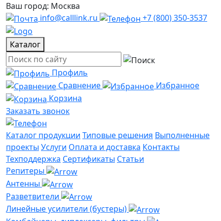
Ваш город: Москва
info@calllink.ru
+7 (800) 350-3537
Каталог
Профиль
Сравнение
Избранное
Корзина
Заказать звонок
Каталог продукции
Типовые решения
Выполненные
проекты
Услуги
Оплата и доставка
Контакты
Техподдержка
Сертификаты
Статьи
Репитеры
Антенны
Разветвители
Линейные усилители (бустеры)