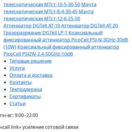
телескопическая МТст-10-5-30-50
Мачта
телескопическая МТст-8-4-30-45
Мачта
телескопическая МТст-12-6-25-50
Аттенюатор DGTell AT-10
Аттенюатор DGTell AT-20
Грозоразрядник DGTell LP-1
Коаксиальный
фиксированный аттенюатор PicoCell PSJ-N-3GHz-30dB
(10W)
Коаксиальный фиксированный аттенюатор
PicoCell PSJ2W-2.4-50GHz-10dB
Типовые решения
Услуги
Оплата и доставка
Контакты
Техподдержка
Сертификаты
Статьи
пн-вс: 9:00–22:00
«call link» усиление сотовой связи