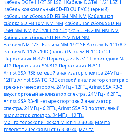
Кабель DGTell 1/2" SF LSZH
Кабель DGTell 1/2" LSZH
Кабель коаксиальный 5D-FB CU PVC (черный)
Кабельная сборка 5D-FB 5М NM-NM
Кабельная
сборка 5D-FB 10М NM-NM
Кабельная сборка 5D-FB
15М NM-NM
Кабельная сборка 5D-FB 20М NM-NM
Кабельная сборка 5D-FB 25М NM-NM
Разъем NM-1/2"
Разъем NM-1/2" SF
Разъем N-111/8D
Разъем N-112C/10D (цанга)
Разъем N-112C/12F
Переходник N-322
Переходник N-311
Переходник N-
412
Переходник SN-312
Переходник N-311
Arinst SSA R3Е сетевой анализатор спектра 24МГц -
12ГГц
Arinst SSA TG R3Е сетевой анализатор спектра с
трекинг-генератором, 24МГц - 12ГГц
Arinst SSA R3-2i
двух портовый анализатор спектра, 24МГц - 6,2ГГц
Arinst SSA R3-4i четырех портовый анализатор
спектра, 24МГц - 6.2ГГц
Arinst SSA R3 портативный
анализатор спектра, 24МГц - 12ГГц
Мачта телескопическая МТст-4-2-30-35
Мачта
телескопическая МТст-6-3-30-40
Мачта