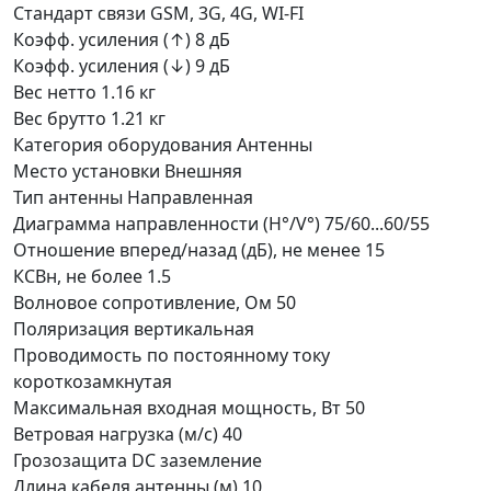
Стандарт связи
GSM, 3G, 4G, WI-FI
Коэфф. усиления (↑)
8 дБ
Коэфф. усиления (↓)
9 дБ
Вес нетто
1.16 кг
Вес брутто
1.21 кг
Категория оборудования
Антенны
Место установки
Внешняя
Тип антенны
Направленная
Диаграмма направленности (H°/V°)
75/60...60/55
Отношение вперед/назад (дБ), не менее
15
КСВн, не более
1.5
Волновое сопротивление, Ом
50
Поляризация
вертикальная
Проводимость по постоянному току
короткозамкнутая
Максимальная входная мощность, Вт
50
Ветровая нагрузка (м/с)
40
Грозозащита
DC заземление
Длина кабеля антенны (м)
10