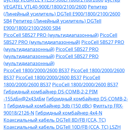
VEGATEL VTL40-900E/1800/2100/2600
Репитер
(Линейный усилитель) DGTell Е900/1800/2100/2600
SB4
Репитер (Линейный усилитель) DGTell
Е900/1800/2100/2600 SB4
PicoCell 5BS27 PRO (мультидиапазонный)
PicoCell
5BS27 PRO (мультидиапазонный)
PicoCell 5BS27 PRO
(мультидиапазонный)
PicoCell 5BS27 PRO
(мультидиапазонный)
PicoCell 5BS27 PRO
(мультидиапазонный)
PicoCell 1800/2000/2600 BS37
PicoCell 1800/2000/2600
BS37
PicoCell 1800/2000/2600 BS37
PicoCell
1800/2000/2600 BS37
PicoCell 1800/2000/2600 BS37
Гибридный комбайнер DS-COMB-2-2 PIM
-155дБн@2x43дБм
Гибридный комбайнер DS-COMB-2-
1
Гибридный комбайнер 3db (150 dBc)
Филтьтр FRX-
90018/2126-N
Гибридный комбайнер 4х4-N
Коаксиальный кабель DGTell 8D/FB (CCA, TC)
Коаксиальный кабель DGTell 10D/FB (CCA, TC) LSZH