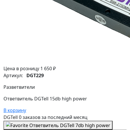
Цена в розницу
1 650 ₽
Артикул:
DGT229
Разветвители
Ответвитель DGTell 15db high power
В корзину
DGTell
0 заказов
за последний
месяц