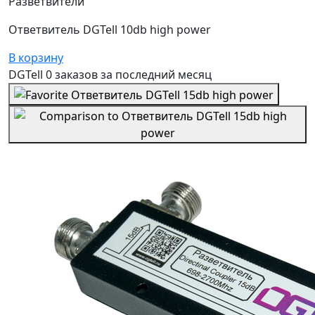
Разветвители
Ответвитель DGTell 10db high power
В корзину
DGTell
0 заказов
за последний
месяц